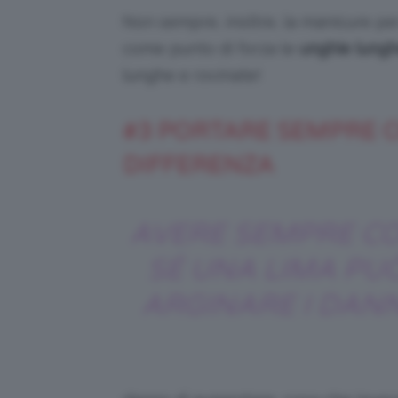
Non sempre, inoltre, la manicure p
come punto di forza le
unghie lung
lunghe e rovinate!
#3 PORTARE SEMPRE C
DIFFERENZA
AVERE SEMPRE C
SÉ UNA LIMA PU
ARGINARE I DANN