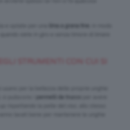
e avviene spesso se non si fa qualcosa
ola e optate per una
lima a grana fine
, in modo
 quando siete in giro e senza timore di limare
GLI STRUMENTI CON CUI SI
i usano per la bellezza delle proprie unghie
, si puliscono i
pennelli da trucco
per avere
up rispettando la pelle del viso, allo stesso
vanno lavati bene per mantenere le unghie