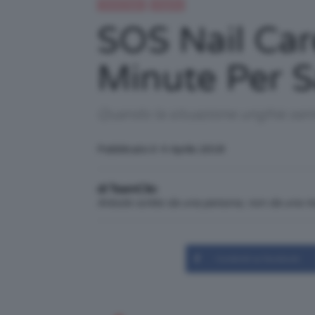
Trend Topic
Unghie
SOS Nail Car
Minute Per S
Quando la situazione unghie semb
Pubblicato il: 4 Aprile 2018
di TeamClio
Articolo scritto da una persona, non da una 
Condividi su Facebook