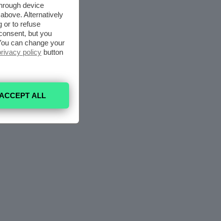
through device
above. Alternatively
 or to refuse
consent, but you
. You can change your
privacy policy
button
ACCEPT ALL