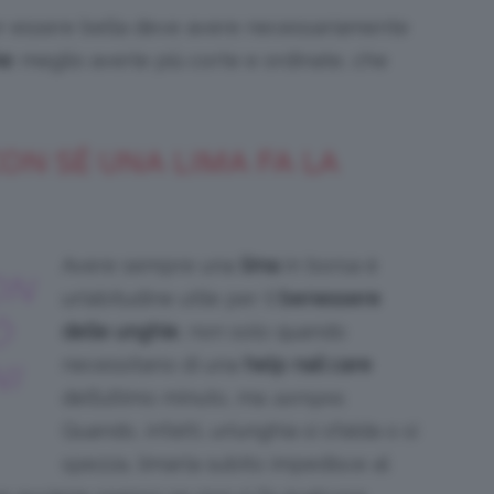
er essere bella deve avere necessariamente
he
: meglio averle più corte e ordinate, che
ON SÉ UNA LIMA FA LA
Avere sempre una
lima
in borsa è
ON
un’abitudine utile per il
benessere
Ò
delle unghie
, non solo quando
necessitano di una
help nail care
I
dell’ultimo minuto, ma
sempre
.
Quando, infatti, un’unghia si sfalda o si
spezza, limarla subito impedisce al