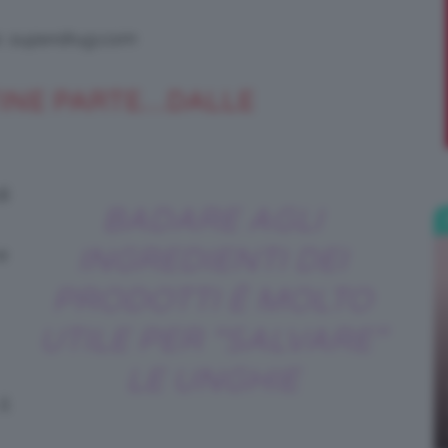
s: superdrug.com
;)
TINE PARTE…DALLE
di
BADARE AGLI
INGREDIENTI DEI
e
PRODOTTI È MOLTO
UTILE PER “SALVARE”
LE UNGHIE
il