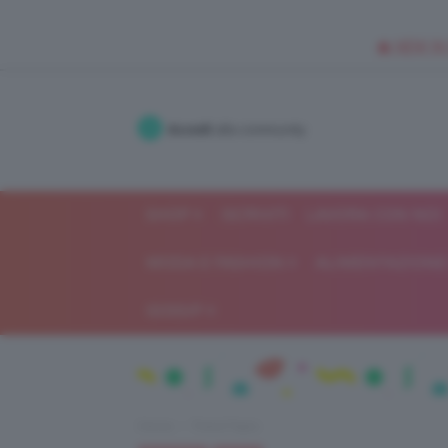
🥥 NEW IN
Accedi
alla community
SHOP
ISCRIVITI
LAVORA CON NOI
MODA E FASHION
ALIMENTAZIONE 
GOSSIP
Home
Trend Topic