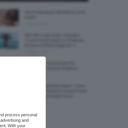
Olio Di Macassar: Benefici E Come
Usarlo
9 Agosto 2026
Wet Skin Look Corpo: Consigli E
Trucchi Per Ricreare La Tendenza
Bodycare Effetto Bagnato 💦
9 Agosto 2026
5 Accessori Casa Estate Per
Decorarla In Questa Stagione
8 Agosto 2026
Allerta “Underboob Sweat”: Come
Prevenire Irritazioni E Sudore Sotto
Il Seno Con I Prodotti Giusti
8 Agosto 2026
and process personal
 advertising and
ent. With your