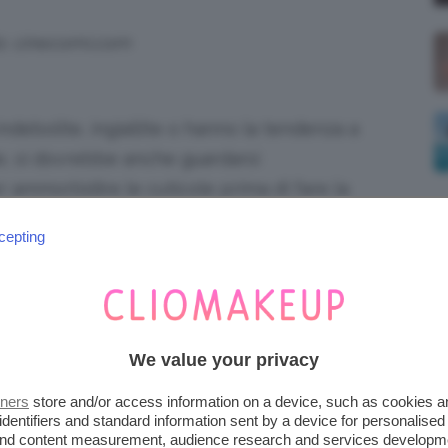
s: cinecomi.com
debolite, ingiallite o hanno la tendenza a
te, si dovrebbe anche guardarsi
r ammorbidire le cuticole prima di fare la
cepting
s: grazia.com.au
i, unghie comprese che, una volta asciutte, si
 con sopra lo
smalto
We value your privacy
stressa le unghie e,
ldare lo smalto prima!
tners
store and/or access information on a device, such as cookies 
identifiers and standard information sent by a device for personalised
 and content measurement, audience research and services developm
 una manicure “a secco”!