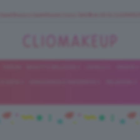
 SuperStrucco e SuperMousse Cocco Tiarè 🌺 ➡️ VAI SU CLIOMAK
FORUM
BEAUTY E BELLEZZA
CAPELLI
UNGHIE
ClioMakeUp
E DIETA
GRAVIDANZA E MATERNITÀ
RELAZIONI
Blog