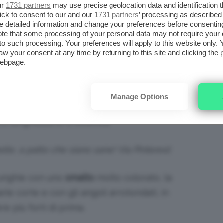
ur
1731 partners
may use precise geolocation data and identification 
ick to consent to our and our
1731 partners
’ processing as described 
detailed information and change your preferences before consenting
SPEZZATE, ADDIO! LA SALUTE
te that some processing of your personal data may not require your 
t to such processing. Your preferences will apply to this website only
ZZA
aw your consent at any time by returning to this site and clicking the
webpage.
zzate
o che presentano le tipiche
macchie
icrotraumi (e non ad una mancanza di calcio,
Manage Options
inciare una
“terapia d’urto”
che dà la priorità
ro lunghezza e/o estetica.
le, a patto che siano sane! Via Pinterest
 unghie con uno
smalto
molto colorato, la
rle corte e con gli angoli arrotondati, in
e più forti di prima.