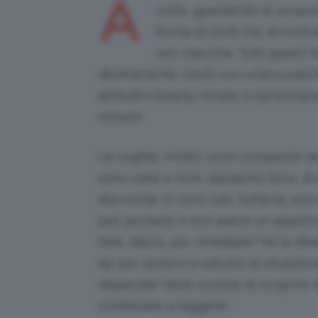
A
volte, guardando le propri
forma al 100% ma, al contrar
con macchie. Tutti questi f
direttamente risolti con un’accurata
abitudini beauty mirate a ripristinare
minuto!
Le unghie, infatti, sono composte d
sono sane e forti, appaiono lisce, d
discromie. In certi casi, tuttavia, una
può portarle a non avere un aspett
fare, allora, per rimediare? Ve lo d
tip per aiutarvi a salvare la situazion
disperata! Siete curiose di scoprire d
continuare a leggere!