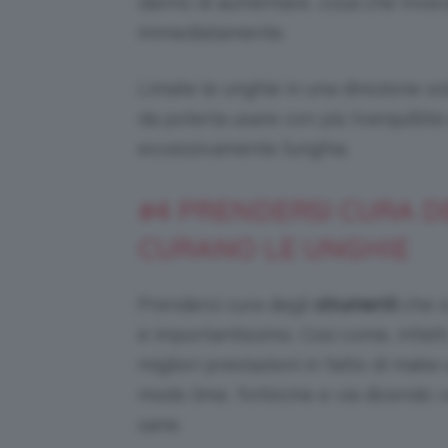
danno di aumentare, cosa che invec
immediatamente.
Limate le unghie in una direzione s
da poterla usare con più tranquillità
eccessivamente l’unghia.
#4 PRENDERSI CURA DE
CURANO LE UNGHIE
Prendersi cura degli
strumenti
che s
è importantissimo. Così come, infatti
migliori prestazioni in fatto di make-
modo lime, forbicine e via dicendo 
sane.