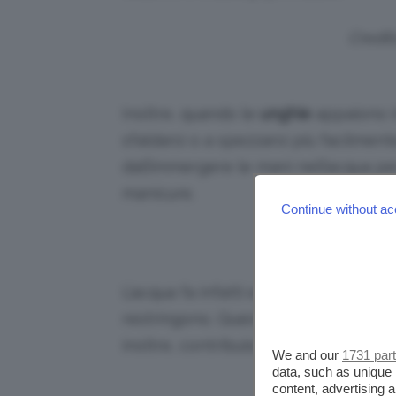
Credit
Inoltre, quando le
unghie
appaiono in
sfaldarsi o a spezzarsi più facilmen
dall’immergere le mani nell’acqua pe
manicure.
Continue without ac
Credit
L’acqua fa infatti espandere i tessut
restringono. Questo restringimento
inoltre, contribuisce anche a far sfa
We and our
1731 par
data, such as unique 
content, advertising
Meglio, quindi,