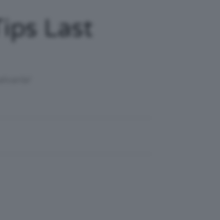
ips Last
lvarla!