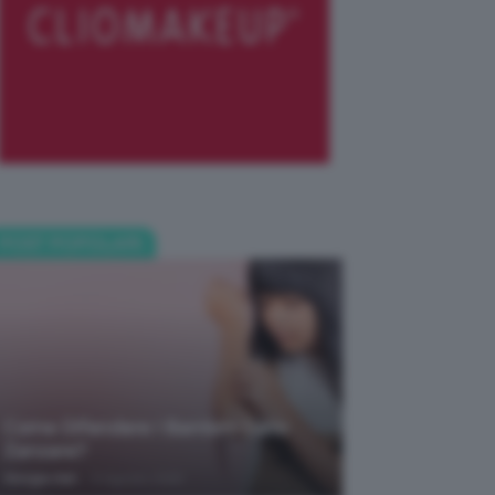
POST POPOLARI
Come Difendere I Bambini Dalle
Zanzare?
-
Giorgia Asti
9 Agosto 2026