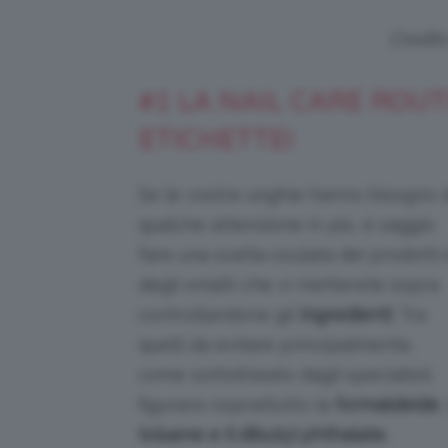
Credit
#1 LA NAIL CARE ROU
ETICHETTE!
Se le vostre unghie hanno bisogno 
qualche attenzione in più, è saggio
fare una scelta oculata dei prodotti 
degli smalti che vi metterete sopra
controllandone gli
ingredienti
. Tra
quelli da evitare principalmente,
come sottolineato dagli specialisti,
figurano soprattutto la
formaldeide
, 
toluene e il dibutyl phthalate.