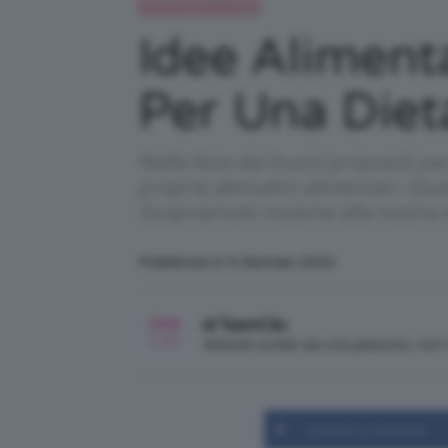
Alimentazione e dieta
Idee Alimen
Per Una Diet
Nella lista dei buoni propositi pe
proprie abitudini alimentari. Qu
Scopriamolo insieme alla nostra 
Pubblicato il: 5 Gennaio 2022
di TeamClio
Articolo scritto da una persona, no
Condividi su Facebook