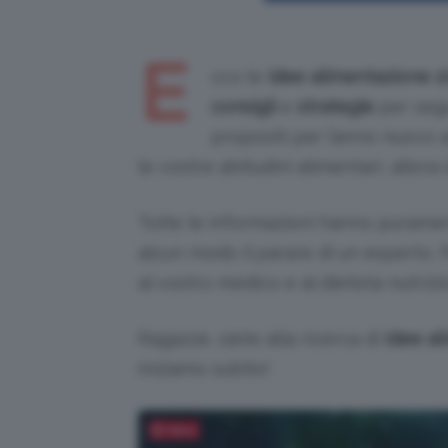
E
cco le
idee alimentazione 2
consigli
e
strategie
per seg
propositi per l’anno nuovo a
le vostre abitudini alimentari, allora
Tutte le informazioni hanno puramen
alcun modo il parare di un esperto. 
al vostro medico e al dietista nutrizi
Ragazze, siete alla ricerca di
idee al
iniziamo subito!
Salva