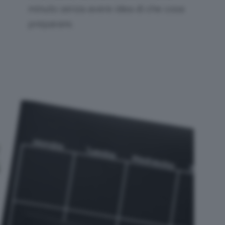
minuto senza avere idea di che cosa
preparare.