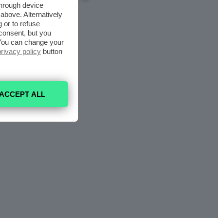
through device
above. Alternatively
 or to refuse
consent, but you
. You can change your
privacy policy
button
ACCEPT ALL