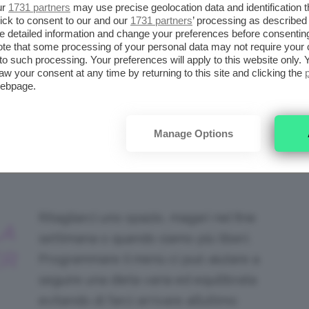
ur
1731 partners
may use precise geolocation data and identification 
ick to consent to our and our
1731 partners
’ processing as described 
detailed information and change your preferences before consenting
te that some processing of your personal data may not require your 
t to such processing. Your preferences will apply to this website only
aw your consent at any time by returning to this site and clicking the
webpage.
Manage Options
i Pixabay| Absolut Vision
Ritagliarci uno spazio, magari nel fine
LA
settimana o quando siamo più liberi.
ER
Programmare il menù ci può aiutare a
seguire una dieta varia ed equilibrata
evitando di farci arrivare all’ultimo