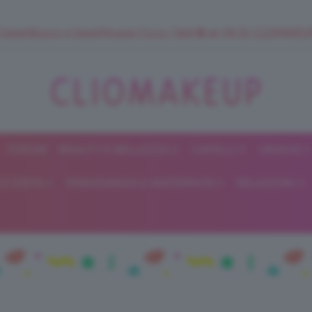
 SuperStrucco e SuperMousse Cocco Tiarè 🌺 ➡️ VAI SU CLIOMAK
FORUM
BEAUTY E BELLEZZA
CAPELLI
UNGHIE
ClioMakeUp
E DIETA
GRAVIDANZA E MATERNITÀ
RELAZIONI
Blog