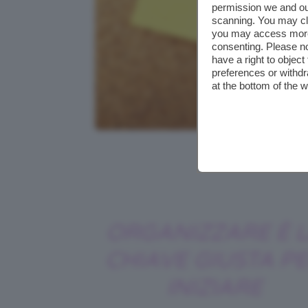
permission we and o
scanning. You may cl
you may access more 
consenting. Please no
have a right to objec
preferences or withdr
at the bottom of the 
Credits: Foto d
ORGANIZZARE È 
CHIAVE GIUSTA P
INIZIARE