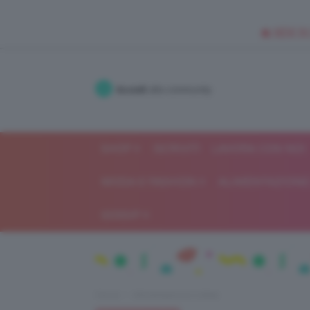
🥥 NEW IN
Accedi
alla community
SHOP
ISCRIVITI
LAVORA CON NOI
MODA E FASHION
ALIMENTAZIONE 
GOSSIP
Home
Alimentazione e dieta