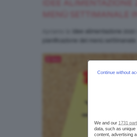
IDEE ALIMENTAZIONE
MENÙ SETTIMANALE I
Apriamo le
idee alimentazione 2022
pianificazione del menù settimanale
.
Salva
Continue without ac
We and our
1731 par
data, such as unique 
content, advertising