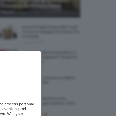
Profumi Al Limone 🍋 Le Migliori
Fragranze Da Provare Subito
-
TeamClio
7 Agosto 2026
Borse Di Paglia Estate 2026, Quali
Portarsi In Spiaggia Per Essere Chic
E Comode
7 Agosto 2026
La French Pedicure In Estate È La
Nail Art Più Elegante E Trendy Per I
Nostri Piedini
7 Agosto 2026
Tinta Labbra Coreana, Le Migliori
Da Provare ORA
7 Agosto 2026
Recensione Maschera Viso
Sephora Idrogel Vitamina C Glow
and process personal
Mask
 advertising and
ent. With your