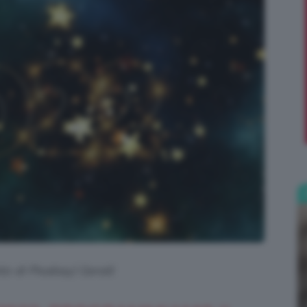
;)
to di Pixabay| Geralt