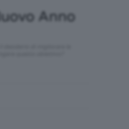
Nuovo Anno
l desiderio di migliorare le
ungere questo obiettivo?