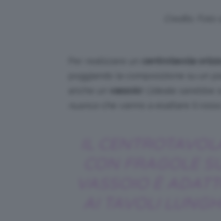
Credits: Foto
Per realizzare un
centrotavola orizz
poggiando la composizione su un pia
anche un
vassoio
! L’ideale sarebbe 
nuance
che vanno a esaltare il rosso
IL CENTROTAVOL
CON FRAGOLE S
VASSOIO È ADAT
AI TAVOLI LUNGH