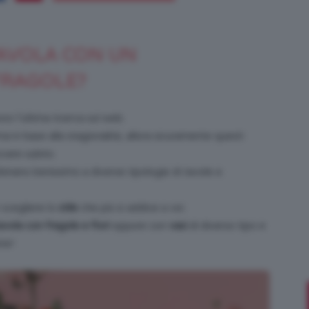
TAVOLA CON UN
Bellezza
FRAGOLE?
no l’ultima ricerca sul web.
a in base alla stagionalità, allora sicuramente questi
vare subito.
e
i abbinano benissimo a diverse tipologie di tavole e
 scegliere lo
stile
che più si addice a voi.
vola con fragole e fiori
oppure con
vasi
di diverso tipo e
te!
Makeup