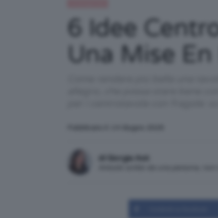
Uncategorized
6 Idee Centr
Una Mise En 
Come rendere più bella una tavol
allegro, che possa stare bene con
per i centrotavola con fragole: s
Pubblicato il: 14 Giugno 2025
di Giorgia Asti
Articolo scritto da una persona, no
Condividi su Facebook