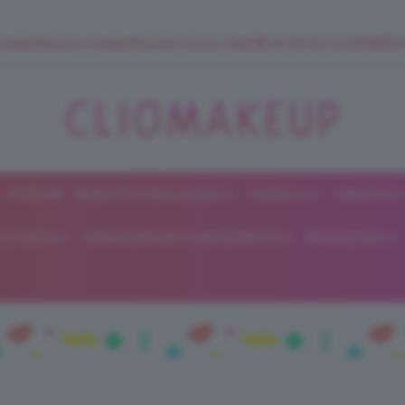
 SuperStrucco e SuperMousse Cocco Tiarè 🌺 ➡️ VAI SU CLIOMAK
FORUM
BEAUTY E BELLEZZA
CAPELLI
UNGHIE
ClioMakeUp
E DIETA
GRAVIDANZA E MATERNITÀ
RELAZIONI
Blog