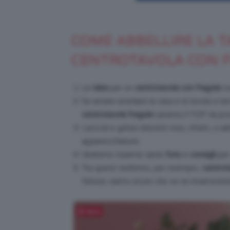
COME ABBELLIRE LA 
CENTROTAVOLA CON 
Le
idee
per un
centrotavola con fragole
so
Se amate arredare la casa e la tavola a tem
centrotavola fragole
saranno il TOP da pro
I piccoli e golosi dolcetti rossi, infatti, s
apparecchiature.
Vedremo insieme tante
foto
e
consigli
per
Tra questi vedremo, per esempio,
centrota
fattura: siamo sicure che ve ne innamorere
Salva