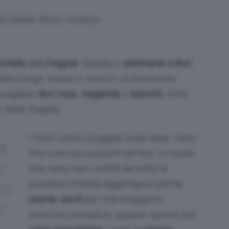
 di Adobe Stock | Anelya
ontale con fragole
, l’ideale è
abbinarle a fiori
,
tto lungo, basso e stretto; va benissimo
scegliere
fiori rosa
,
magenta
o
bianchi
, tutte
 delle fragole.
I frutti vanno poggiati sulla base, visto
A
che sono più pesanti dei fiori, in modo
U
che siano ben visibili da tutte le
posizioni. Potete aggiungere anche
TO
piante verdi
per una maggiore
I
armonia cromatica, oppure optare per