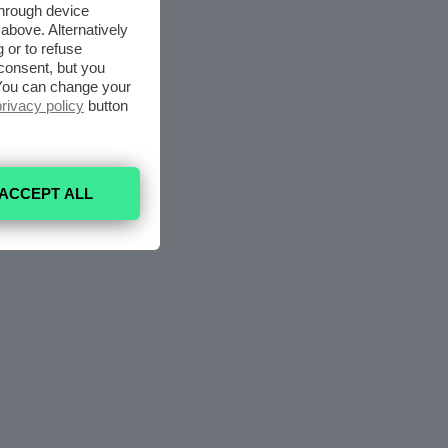
through device
above. Alternatively
 or to refuse
consent, but you
. You can change your
privacy policy
button
ACCEPT ALL