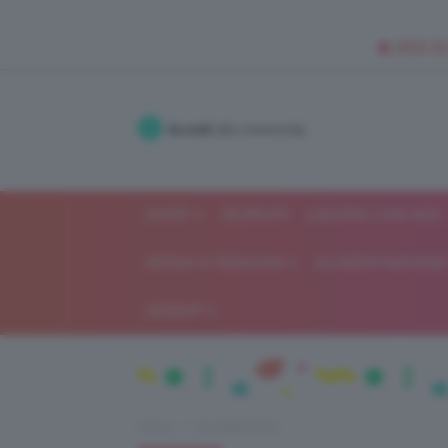
🥥 NEW IN
Accedi
alla community
SHOP
ISCRIVITI
LAVORA CON NOI
MODA E FASHION
ALIMENTAZIONE 
GOSSIP
Home
Uncategorized