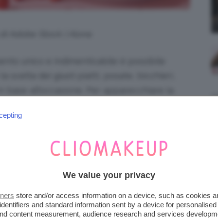
 di Adobe Stock | Alona
nto unico e indimenticabile è possibile
 scelta dei giusti piatti, posate, bicchieri,
in base all’occasione. Per apparecchiare la
me decor suggeriscono di usare materiali e
cepting
decisamente il momento di provare a realizzare
oso frutto rosso che ha grande potenzialità per
 vivace e sbarazzina. Vi aspettiamo qui sotto
e, con
immagini
e
tips
utili. Cominciamo!
We value your privacy
FRAGOLE BASSO
tners
store and/or access information on a device, such as cookies 
identifiers and standard information sent by a device for personalised
 and content measurement, audience research and services developm