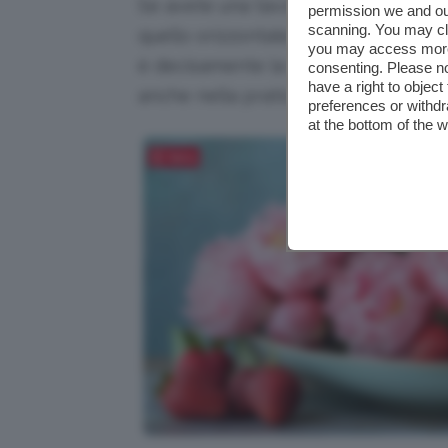
Se avete una tavola molto lunga e tan
permission we and o
scanning. You may cl
quello orizzontale. Realizzare un
cen
you may access more 
è decisamente la scelta azzeccata s
consenting. Please no
have a right to objec
anche nella pratica).
preferences or withdr
at the bottom of the 
Salva