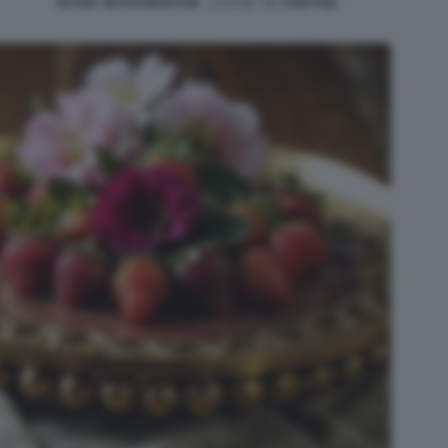
erbe aromatiche
, come la
menta
.