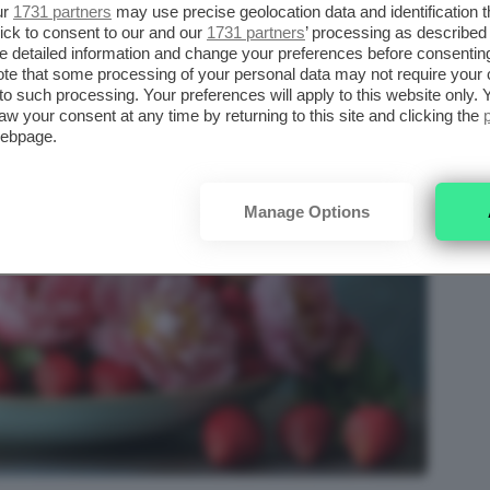
ti ospiti, sicuramente lo stile più adatto è
ur
1731 partners
may use precise geolocation data and identification 
ick to consent to our and our
1731 partners
’ processing as described 
trotavola con fragole basso
e stretto, quindi,
detailed information and change your preferences before consenting
e dovete “riempire lo spazio” visivamente (e
te that some processing of your personal data may not require your 
t to such processing. Your preferences will apply to this website only
aw your consent at any time by returning to this site and clicking the
webpage.
Manage Options