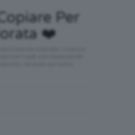
Copiare Per
orata ❤️
entrotavola colorato, vivace e
o perché il web sta impazzendo
spunto, nel post qui sotto.