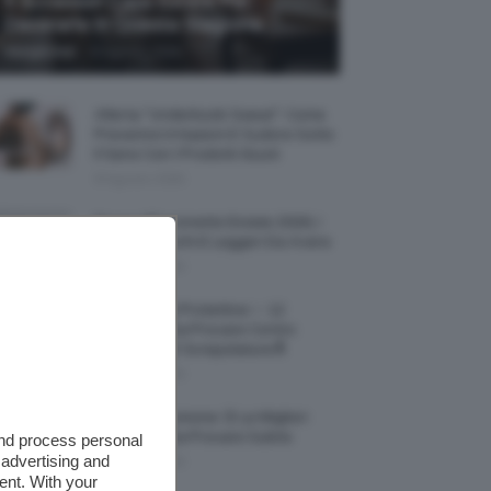
5 Accessori Casa Estate Per
Decorarla In Questa Stagione
-
Giorgia Asti
8 Agosto 2026
Allerta “Underboob Sweat”: Come
Prevenire Irritazioni E Sudore Sotto
Il Seno Con I Prodotti Giusti
8 Agosto 2026
Borse All’uncinetto Estate 2026, I
Modelli Freschi E Leggeri Da Avere
8 Agosto 2026
Creme Mani Protettive ✨ 12
Riparatrici Da Provare Contro
Secchezza E Screpolature🔝
7 Agosto 2026
Profumi Al Limone 🍋 Le Migliori
Fragranze Da Provare Subito
and process personal
 advertising and
7 Agosto 2026
ent. With your