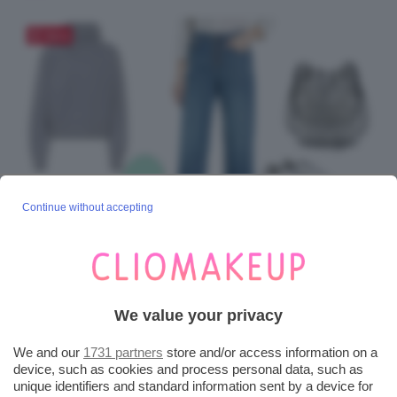
Salva
Continue without accepting
Goodthreads, Coulotte Jean Donna. Prezzo: da
17,05€ a 53,90€ su amazon.it
We value your privacy
JEANS A VITA ALTA STRETTI,
We and our
1731 partners
store and/or access information on a
device, such as cookies and process personal data, such as
ADATTI A QUALSIASI
unique identifiers and standard information sent by a device for