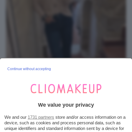
Continue without accepting
Credits: @cameli_made_with_love via Instagram
– Jeans con risvolto e cardigan a contrasto
We value your privacy
We and our
1731 partners
store and/or access information on a
Salva
device, such as cookies and process personal data, such as
unique identifiers and standard information sent by a device for