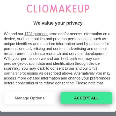
We value your privacy
We and our
1731 partners
store and/or access information on a
device, such as cookies and process personal data, such as
unique identifiers and standard information sent by a device for
personalised advertising and content, advertising and content
measurement, audience research and services development.
With your permission we and our
1731 partners
may use
precise geolocation data and identification through device
scanning. You may click to consent to our and our
1731
partners
’ processing as described above. Alternatively you may
access more detailed information and change your preferences
before consenting or to refuse consenting. Please note that
some processing of your personal data may not require your
consent, but you have a right to object to such processing. Your
preferences will apply to this website only. You can change
Manage Options
ACCEPT ALL
your preferences or withdraw your consent at any time by
returning to this site and clicking the
privacy policy
button at the
bottom of the webpage.