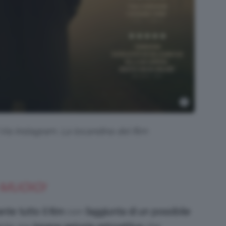
l Via Instagram. La locandina del film
 MUOIO!
te tutto il film
con
l’aggiunta di un possibile