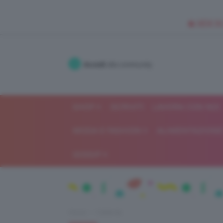
🥥 NEW IN
Accedi
alla community
SHOP
ISCRIVITI
LAVORA CON NOI
MODA E FASHION
ALIMENTAZIONE 
GOSSIP
Home
Celebrità