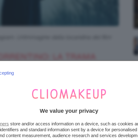
stagram. Un’immagine dalla locandina del film
SORRENTINO: LA TRAMA
cepting
entino
,
esplora temi profondi ed eterni come
abilità
. Lo fa raccontando la
storia di
ore ‘feticcio’ del regista), un
Presidente della
mandato
, nel semestre bianco.
We value your privacy
conico
di per sé, il
Presidente, cattolico
tners
store and/or access information on a device, such as cookies 
mi etici
che
riguardano la sua posizione
identifiers and standard information sent by a device for personalised
 and content measurement, audience research and services developm
i personali mai risolti
. I dubbi riguardano