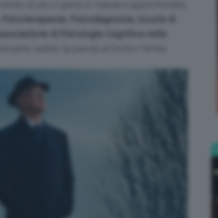
 molto di più ci parla in maniera approfondita
 Psicoterapeuta, Psicodiagnosta, Scuola di
;)
ssociazione di Psicologia Cognitiva nella
Lasciamo subito la parola al Dottor Femia.