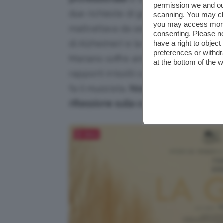
permission we and o
due richieste di grazia (quella di un
scanning. You may cl
you may access more 
maltrattava da sempre e quella di un
consenting. Please no
di Alzheimer) e la firma sulla legge p
have a right to objec
preferences or withdr
Mariano soffre ancora per la nostalg
at the bottom of the 
rapporti irrisolti con i figli, una giu
fa il musicista.
Nostalgia
,
rimpianto
,
riflessione sulla condizione umana
, 
Salva