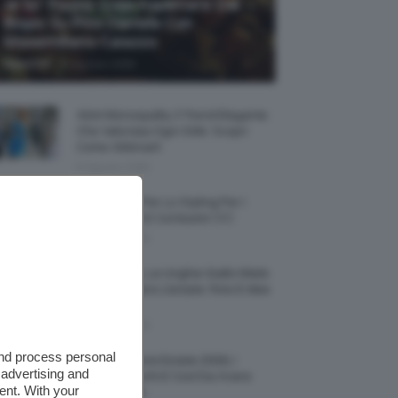
Je So’ Pazzo: Cosa Aspettarsi Dal
Biopic Su Pino Daniele Con
Massimiliano Caiazzo
-
TeamClio
6 Agosto 2026
Abiti Monospalla, Il Trend Elegante
Che Valorizza Ogni Stile: Scopri
Come Abbinarli
6 Agosto 2026
15 Prodotti Per Lo Styling Per I
Capelli Corti E Cortissimi 💇🏻‍♀️
6 Agosto 2026
Honey Nails, Le Unghie Giallo Miele
Che Dominano L’estate: Foto E Idee
Nail Art
6 Agosto 2026
and process personal
Vestiti Lingerie Estate 2026, I
 advertising and
Modelli Freschi E Cool Da Avere
ent. With your
Nell’armadio