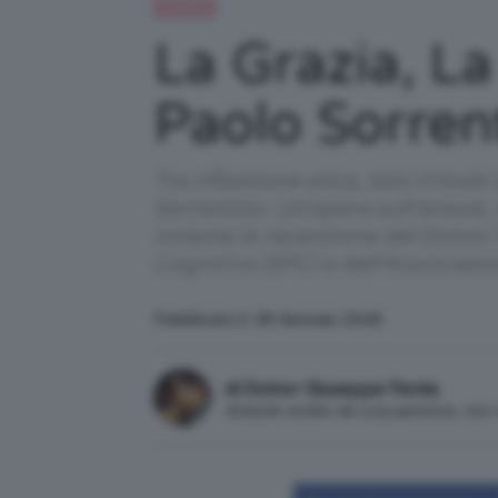
Celebrità
La Grazia, L
Paolo Sorren
Tra riflessione etica, lutti irriso
Sorrentino. Un’opera sull’amore, 
insieme la recensione del Dottor
Cognitiva (SPC) e dell‘Associazio
Pubblicato il: 28 Gennaio 2026
di Dottor Giuseppe Femia
Articolo scritto da una persona, no