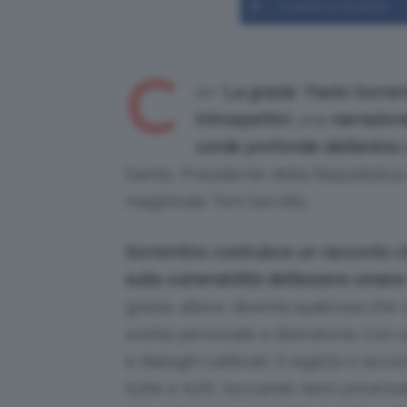
Condividi su Facebook
C
on “
La grazia
”,
Paolo Sorrent
introspettivi
, una
narrazion
corde profonde dell’anim
Santis, Presidente della Repubblica 
magistrale Toni Servillo.
Sorrentino costruisce un racconto c
sulla vulnerabilità dell’essere umano
grazia, allora, diventa qualcosa che va
scelta personale e liberatoria. Con 
e dialoghi calibrati, il regista ci a
tutte e tutti, toccando temi universal