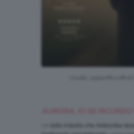
Credits: @piperfilm.officia
AURORA, IO SE RICORDO
Un
lutto irrisolto che rimbomba duran