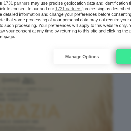
ur
1731 partners
may use precise geolocation data and identification 
a donna che ha ucciso il marito che la
ick to consent to our and our
1731 partners
’ processing as described 
detailed information and change your preferences before consenting
 uomo che ha tolto la vita alla moglie malata
te that some processing of your personal data may not require your 
er l’eutanasia. Dal lato personale l’uomo
t to such processing. Your preferences will apply to this website only
aw your consent at any time by returning to this site and clicking the
ia della moglie morta da otto anni, e per i
webpage.
rista come lui (Anna Ferzetti) e uno lontano, che
dolore
,
indecisione
,
memoria
: il
film è una
Manage Options
la
solitudine
e la
ricerca della verità
.