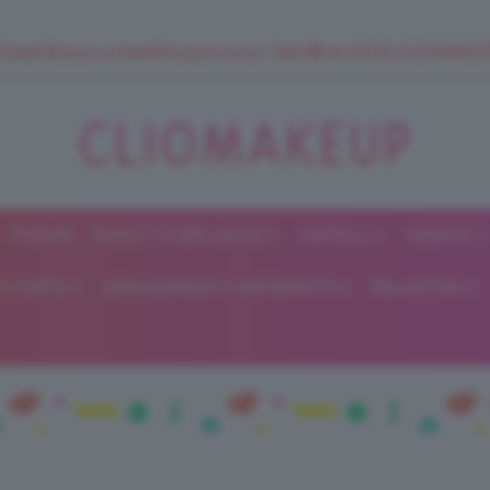
 SuperStrucco e SuperMousse Cocco Tiarè 🌺 ➡️ VAI SU CLIOMAK
FORUM
BEAUTY E BELLEZZA
CAPELLI
UNGHIE
ClioMakeUp
E DIETA
GRAVIDANZA E MATERNITÀ
RELAZIONI
Blog