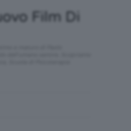
uovo Film Di
 intimo e maturo di Paolo
ondo dell’umano sentire. Scopriamo
ta, Scuola di Psicoterapia