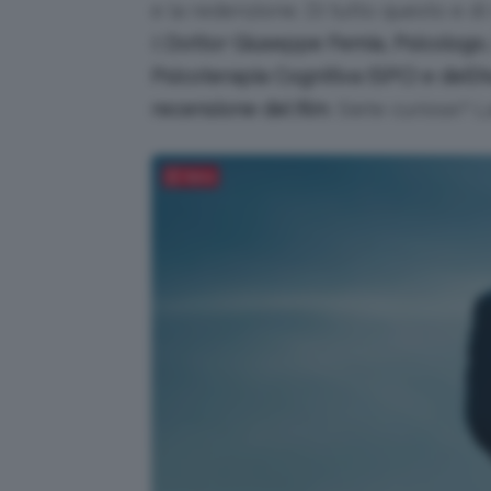
e la redenzione. Di tutto questo e di
il
Dottor Giuseppe Femia, Psicologo,
Psicoterapia Cognitiva (SPC) e dell‘A
recensione del film
. Siete curiose? 
Salva