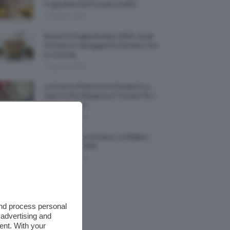
Fragranze Da Provare Subito
7 Agosto 2026
Borse Di Paglia Estate 2026, Quali
Portarsi In Spiaggia Per Essere Chic
E Comode
7 Agosto 2026
La French Pedicure In Estate È La
Nail Art Più Elegante E Trendy Per I
Nostri Piedini
7 Agosto 2026
Tinta Labbra Coreana, Le Migliori
Da Provare ORA
7 Agosto 2026
and process personal
 advertising and
ent. With your