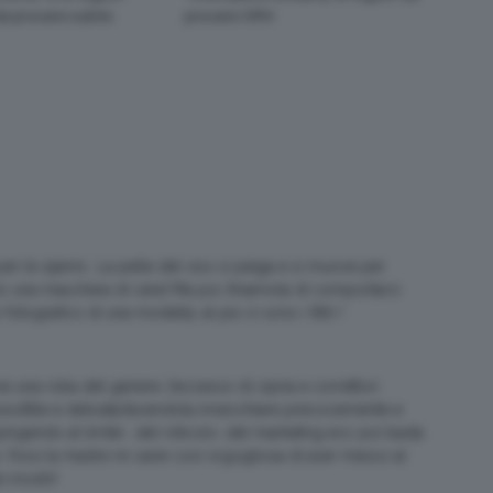
a provare subito
provare ORA
 le 15enni.. La pelle del viso si piega e si muove per
o una maschera di cera! Ma poi..finiamola di comportarci
otografico di una modella, al più ci sono i filtri !
una roba del genere ,l’eccesso di cipria e correttori
sìsottile e delicata,facendola invecchiare precocemente e
ingendo al limite …del ridicolo ,del marketing ecc poi basta
.fossi la madre nn sarei così orgogliosa di aver messo al
i mostri!