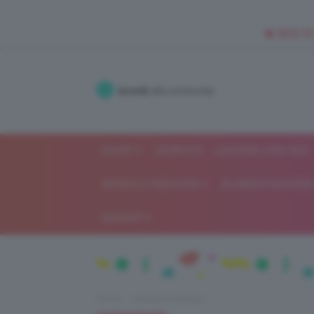
🥥 NEW IN
Accedi
alla community
SHOP
ISCRIVITI
LAVORA CON NOI
MODA E FASHION
ALIMENTAZIONE 
GOSSIP
Home
Beauty e bellezza