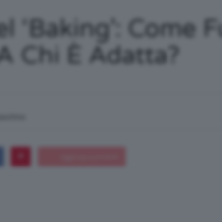
/
el ‘Baking’: Come F
 A Chi È Adatta?
Tutto
macchina
su
Trucco,