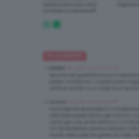
riparatrici da provare contro
fragranze d
secchezza e screpolature🔝
59 COMMENTI
18 Luglio 2015 at 6:08 AM
Strakikki1
Secondo me questa tecnica non è neanche per
parlare, sorridere ecc. A questo punto megli
come se una foto su un social sia un servizio f
18 Luglio 2015 at 7:57 AM
cocconut
non è neanche da prendere in considerazione 
soffocherà la pelle intorno agli occhi poi co
come ogni cosa ,anche nel trucco ci si sta sp
con ste Kardashian ,pessimo esempio x tutto 
mondo delle nullità del genere ,ha creato de