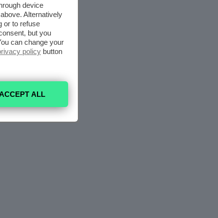
through device
above. Alternatively
 or to refuse
consent, but you
. You can change your
privacy policy
button
ACCEPT ALL