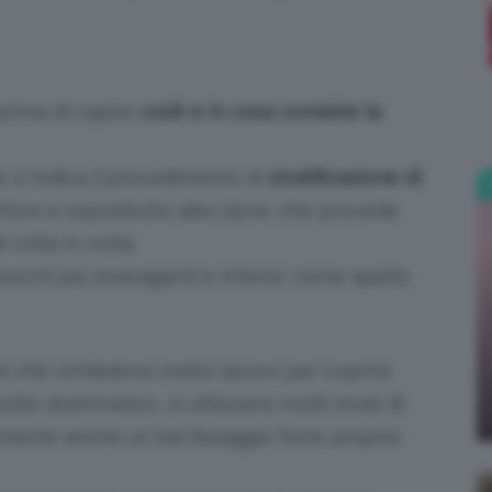
;)
prima di capire
cos’è e in cosa consiste la
si indica il procedimento di
stratificazione di
ettore e soprattutto alla cipria, che prevede
 volta in volta.
ucchi più stravaganti e intensi, come quello
ti che richiedono molto lavoro per coprire
lto drammatico, si utilizzano molti strati di
mente anche un bel fissaggio forte proprio