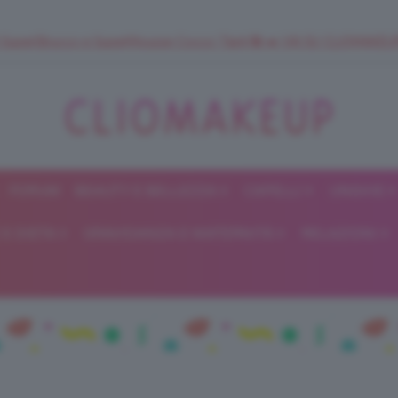
 SuperStrucco e SuperMousse Cocco Tiarè 🌺 ➡️ VAI SU CLIOMAK
FORUM
BEAUTY E BELLEZZA
CAPELLI
UNGHIE
ClioMakeUp
E DIETA
GRAVIDANZA E MATERNITÀ
RELAZIONI
Blog