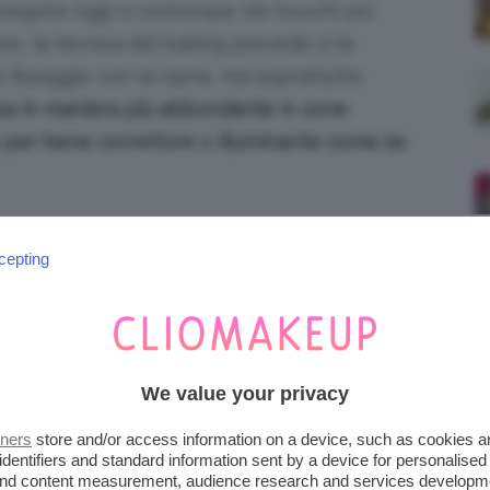
seguire oggi o comunque nei trucchi più
no, la tecnica del baking prevede sì la
e fissaggio con la cipria, ma soprattutto
sa in maniera più abbondante in zone
are per bene correttore o illuminante come se
cepting
ere’, quindi fissare’ sono quelle in cui
prodotto o più prodotti
 più
correttori e illuminanti in crema.
We value your privacy
tati realizzati dei chiaroscuri, come zigomi o
 mento e naso.
tners
store and/or access information on a device, such as cookies 
identifiers and standard information sent by a device for personalised
 and content measurement, audience research and services developm
a da Mario su Kim Kardashian o da Priscilla