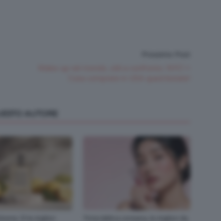
Prossimo Post
Make-up nel mondo, stili a confronto: NYC! +
Cosa comprare in USA quest’estate!
QUESTO AUTORE
imone 🍋 le migliori
Tinta labbra coreana, le migliori da