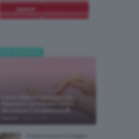
POST POPOLARI
Creme Mani Protettive ✨ 12
Riparatrici Da Provare Contro
Secchezza E Screpolature🔝
-
TeamClio
7 Agosto 2026
Profumi Al Limone 🍋 Le Migliori