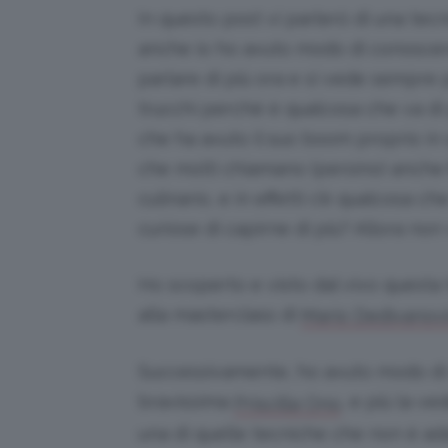
In questo post vi parlerò di una te
anche io ho avuto modo di conoscer
parlare di più ora e si vede sempre p
trucchi perché è qualcosa che va di 
che ha avuto il suo boom proprio in 
che molti chiamano (persino) anch
culinario, e in effetti c’è qualcosa ch
curiose di capirne di più? Allora non 
Ho scoperto e visto dal vivo questa
alla masterclass di
Mario Dedivanovi
Successivamente, ho avuto modo di r
bravissima
, e più la v
Priscilla Ono
una di quelle tecniche che non è adatta