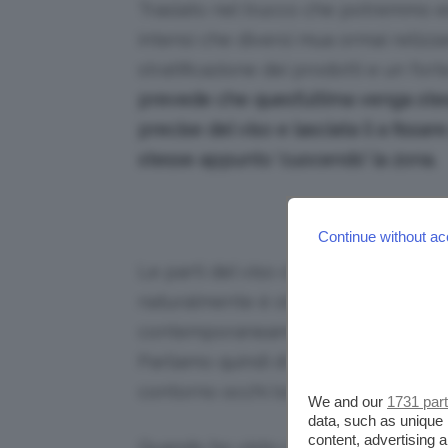
Traslato nel trucco che potremmo e
intensi che diversi mua ormai relizza
stratificazione dei prodotti e un fort
prevede che quest’ultima venga ste
precise del viso e lasciata lì a fiss
stesse appunto ‘cuocendo’ la zona.
Continue without ac
Le parti del viso che si vogliono ‘cuoc
naturalmente è stato applicato più 
contemporaneamente, quindi per lo
Parliamo quindi di zone in cui sono s
contorno occhi (occhiaie) e persino
We and our
1731 par
data, such as unique 
content, advertising
Quando ho visto usare questa tecnic