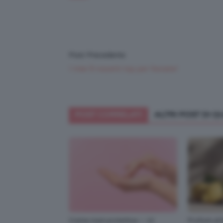
Post Precedente
I miei 9 rossetti top per l’estate!
POST CORRELATI
ALTRI POST DI 
Creme mani protettive ✨ 12
Profumi al l