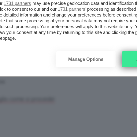
ur
1731 partners
may use precise geolocation data and identification 
ambi utilizzavano dei
correttori molto chiari
ick to consent to our and our
1731 partners
’ processing as described 
detailed information and change your preferences before consenting
lla carnagione su cui si stava lavorando) che
te that some processing of your personal data may not require your 
t to such processing. Your preferences will apply to this website only
 Il passaggio successivo era quello della
aw your consent at any time by returning to this site and clicking the
slucida, quindi bianca ma invisibile una volta
webpage.
atta
).
Manage Options
e però in un modo del tutto diverso da
se.
glio come si procede!