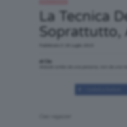
Beauty e bellezza
La Tecnica D
Soprattutto,
Pubblicato il: 18 Luglio 2015
di Clio
Articolo scritto da una persona, non da una 
Condividi su Facebook
Ciao ragazze!