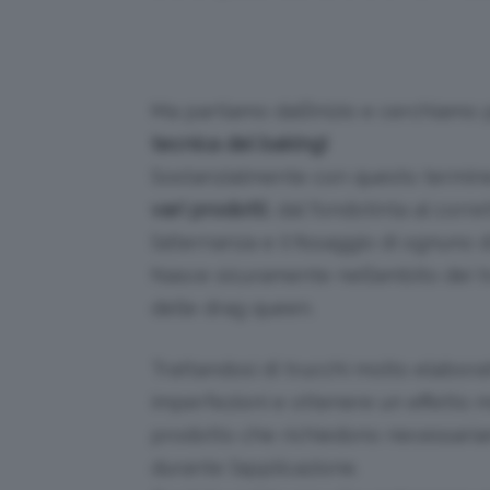
Ma partiamo dall’inizio e cerchiamo 
tecnica del baking!
Sostanzialmente con questo termine 
vari prodotti
, dal fondotinta al corr
l’alternanza e il fissaggio di ognuno di
Nasce sicuramente nell’ambito dei tr
delle drag queen.
Trattandosi di trucchi molto elabora
imperfezioni e ottenere un effetto mo
prodotto che richiedono necessaria
durante l’applicazione.