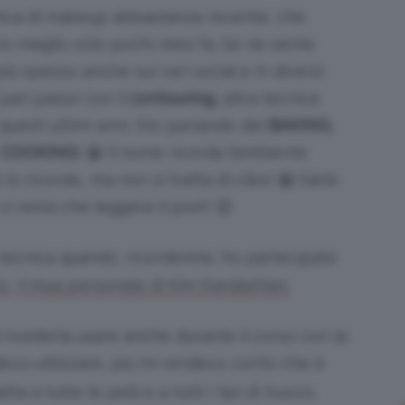
cnica di makeup abbastanza recente, che
e meglio solo pochi mesi fa. Se ne sente
iù spesso anche sui vari social e in diversi
Bellezza
pari passo con il
contouring,
altra tecnica
questi ultimi anni. Sto parlando del
BAKING
,
e
COOKING
! 😀 Il nome ricorda l’ambiente
e lo ricorda… ma non si tratta di cibo! 😀 Siete
vi resta che leggere il post! 😉
e
 tecnica quando, ricorderete, ho partecipato
c,
il mua personale di Kim Kardashian.
Makeup
ivederla usare anche durante il corso con la
edevo utilizzare, più mi rendevo conto che è
 a tutte le pelli e a tutti i tipi di trucco.