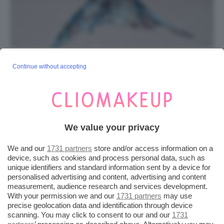
Continue without accepting
Il loro team ha duramente lavorato alla messa
in opera del matrimonio. Curiosità: mentre
Lauren Sanchez acquisisce sempre più potere
anche grazie alla missione nello spazio
Blue
We value your privacy
Origin
, un’altra coppia è andata in frantumi:
, e la causa pare
Katy Perry e Orlando Bloom
We and our
1731 partners
store and/or access information on a
device, such as cookies and process personal data, such as
essere proprio il volo nello spazio della
unique identifiers and standard information sent by a device for
cantante.
personalised advertising and content, advertising and content
measurement, audience research and services development.
With your permission we and our
1731 partners
may use
Intanto
Mister e Miss Amazon
hanno iniziato i
precise geolocation data and identification through device
scanning. You may click to consent to our and our
1731
festeggiamenti a Venezia
, ancor prima della