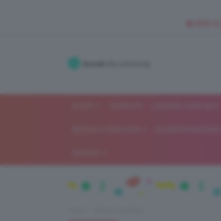
🥥 NEW IN
Accedi
alla community
SHOP
ISCRIVITI
LAVORA CON NOI
MODA E FASHION
ALIMENTAZIONE 
GOSSIP
Home
Beauty e bellezza