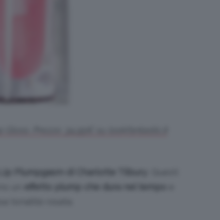
 Gloss. Prezzo: 34,95€ su lookfantastic.it
 Lip Plumpgasm di Charlotte Tilbury
. Questi
ono un
effetto plump che dura nel tempo
e
a tonalità rosata.