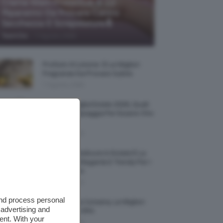
Creme Mani Protettive ✨ 12
Riparatrici Da Provare Contro
Secchezza E Screpolature🔝
-
TeamClio
7 Agosto 2026
Profumi Al Limone 🍋 Le Migliori
Fragranze Da Provare Subito
7 Agosto 2026
Borse Di Paglia Estate 2026, Quali
Portarsi In Spiaggia Per Essere Chic
E Comode
7 Agosto 2026
La French Pedicure In Estate È La
Nail Art Più Elegante E Trendy Per I
Nostri Piedini
7 Agosto 2026
and process personal
Tinta Labbra Coreana, Le Migliori
 advertising and
Da Provare ORA
ent. With your
7 Agosto 2026