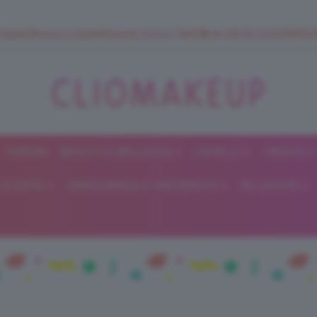
 SuperStrucco e SuperMousse Cocco Tiarè 🌺 ➡️ VAI SU CLIOMAK
FORUM
BEAUTY E BELLEZZA
CAPELLI
UNGHIE
ClioMakeUp
E DIETA
GRAVIDANZA E MATERNITÀ
RELAZIONI
Blog