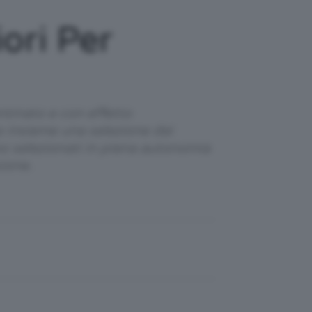
ori Per
ntinato e con effetto
o insieme una selezione dei
ono selezionati in piena autonomia
ione.