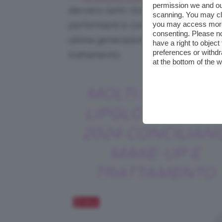
permission we and o
davvero tanti i brand a includere ne
scanning. You may cl
performanti e confortevoli all’indoss
you may access more 
consenting. Please no
ultima generazione che, nella maggi
have a right to objec
preferences or withdr
trattamento.
at the bottom of the 
MOLTI DEI NUOV
LIPGLOSS ESTAT
2024 CONCILIAN
MAKE-UP E
TRATTAMENTO
Salva