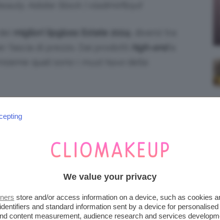
eauty, Adobe Stock | vladimirfloyd
dei
migliori lipgloss Estate 2024
, diversi tra
er fascia di prezzo. Dai prodotti
high-end
a
insieme quali sono i
must have
della
iena autonomia editoriale. Se acquistate uno di
cepting
 una commissione.
: ARMANI BEAUTY,
 LE ALTRE PROPOSTE HIGH-
We value your privacy
tners
store and/or access information on a device, such as cookies 
identifiers and standard information sent by a device for personalised
leggono i
lipgloss
assoluti protagonisti. Sono
 and content measurement, audience research and services developm