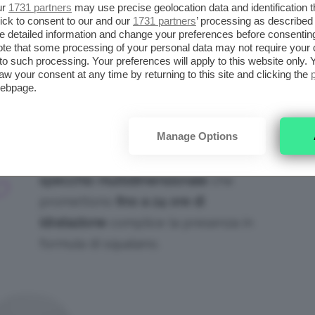
ur
1731 partners
may use precise geolocation data and identification 
lle loro nuove collezioni
lucidalabbra
ick to consent to our and our
1731 partners
’ processing as described 
o, dal finish
extra-glow
e con formule di
detailed information and change your preferences before consenting
te that some processing of your personal data may not require your 
or parte dei casi, conciliano make-up e
t to such processing. Your preferences will apply to this website only
aw your consent at any time by returning to this site and clicking the
webpage.
Per labbra luminosissime,
Armani
I
Manage Options
Beauty
propone i nuovi
Prisma Glass
,
E
lipgloss
olio in gel
dall’
effetto
specchio multidimensionale
che
O
promettono
fino a 24 ore di
idratazione
complice la presenza in
formula di squalano.