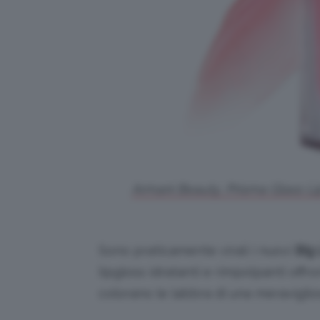
Armani Beauty, Prisma Glass Lip
Sono praticamente virali i nuovi
Big
lipgloss idratanti e rimpolpanti offr
colorano le labbra di una meraviglios