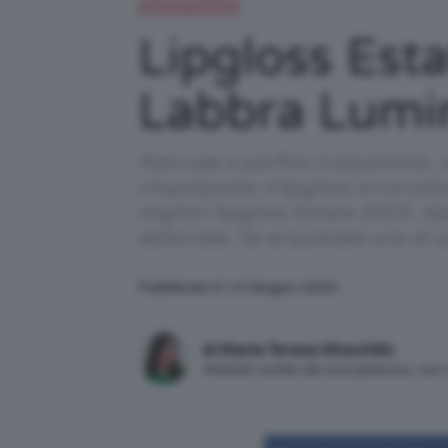
Beauty e bellezza
Lipgloss Esta
Labbra Lumi
Naturale o perfino trasparente, m
rimpolpante: il lipgloss è il pro
migliori lipgloss Estate 2024, dal
editoriale. Se acquistate uno di
Pubblicato il: 14 Giugno 2024
di Maria Teresa Moschillo
Articolo scritto da una persona, no