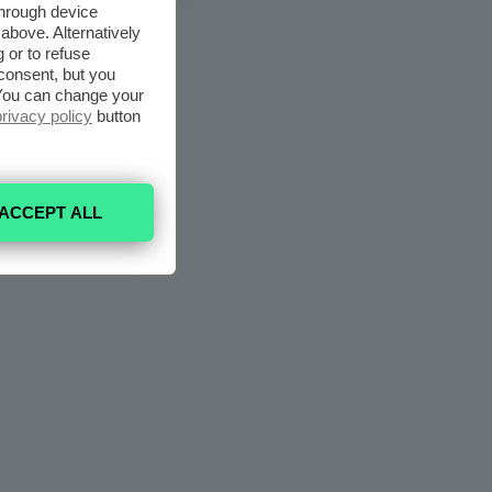
through device
above. Alternatively
 or to refuse
consent, but you
. You can change your
privacy policy
button
ACCEPT ALL