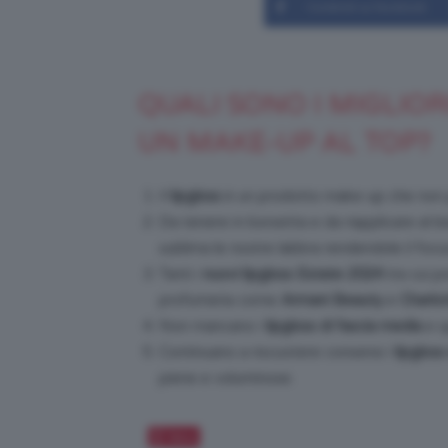
Condividi su Facebook
QUALI SONO I MIGLIOR
UN MAKE-UP AL TOP?
Il
lipgloss
è un prodotto make-up che non pu
Da tenere in borsetta e da riapplicare al bi
sublima le nostre labbra rendendole il focu
Tanti i
nuovi lipgloss Estate 2024
tra cui po
profumeria come
Armani Beauty
e
Charlot
Non mancano i
lipgloss di fascia media
e q
Continuano a riscuotere consensi i
lipglos
piene e voluminose.
Salva