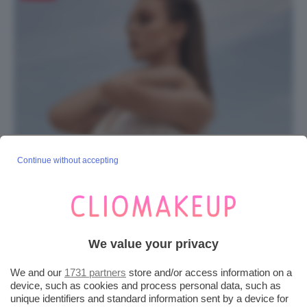
Continue without accepting
We value your privacy
We and our
1731 partners
store and/or access information on a
device, such as cookies and process personal data, such as
unique identifiers and standard information sent by a device for