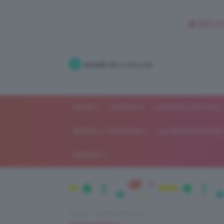
🥥 NEW IN
Accedi
alla community
SHOP
ISCRIVITI
LAVORA CON NOI
MODA E FASHION
ALIMENTAZIONE 
GOSSIP
Home
Beauty e bellezza