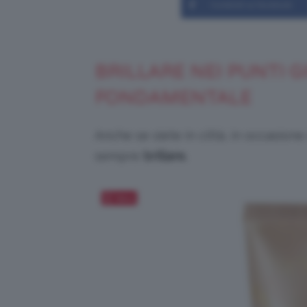
Condividi su Facebook
BRILLARE NEI PUNTI GI
FONDAMENTALE
Anche se siete in città, in occasion
sempre
brillare.
Salva