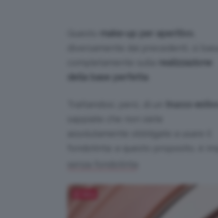
Questo
make-up per aperitivo
,
diversamente dai precedenti, si bas
completamente sulla
realizzazione
della base perfetta
.
Trattandosi, però, di un
trucco estiv
sappiate che non siete
assolutamente obbligate a usare il
fondotinta: a questo proposito, è 
.
senza fondotinta
Salva