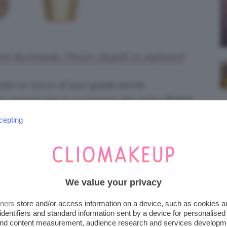
ick illuminante. Prezzo: 36,90€ su sephora.it
orate un tocco di luce grazie anche
 proprio che in occasione del vostro
trucco
izzare lo
strobing
.
cepting
sta
tecnica di utilizzo dell’highlighter
,
rnativo di fare il classico contouring: al
e
usato solo l’illuminante
(tanto!) per andare a
We value your privacy
tto conferire estrema luce.
tners
store and/or access information on a device, such as cookies 
identifiers and standard information sent by a device for personalised
 and content measurement, audience research and services developm