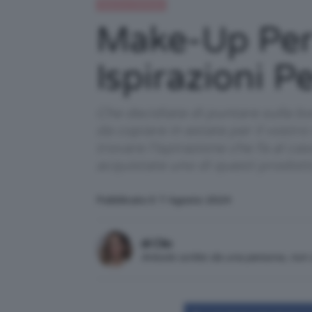
Beauty e bellezza
Make-Up Per 
Ispirazioni P
Che decidiate di puntare sulla bo
da copiare in estate per il vostr
trovare l'ispirazione che fa al ca
acquistate uno di questi prodot
Pubblicato il: 7 Agosto 2024
di Clio
Articolo scritto da una persona, no