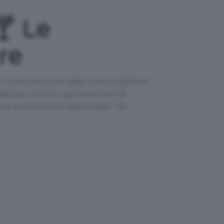
🍸 Le
re
ci sono alcune idee meravigliose
tendenze trucco ognuna potrà
iena autonomia editoriale. Se