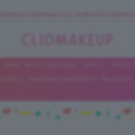
 SuperStrucco e SuperMousse Cocco Tiarè 🌺 ➡️ VAI SU CLIOMAK
FORUM
BEAUTY E BELLEZZA
CAPELLI
UNGHIE
ClioMakeUp
E DIETA
GRAVIDANZA E MATERNITÀ
RELAZIONI
Blog