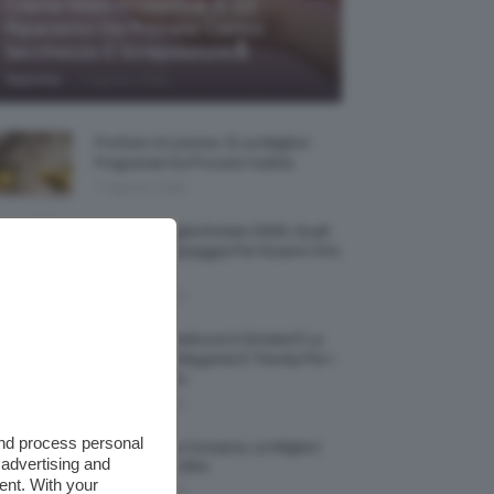
Creme Mani Protettive ✨ 12
Riparatrici Da Provare Contro
Secchezza E Screpolature🔝
-
TeamClio
7 Agosto 2026
Profumi Al Limone 🍋 Le Migliori
Fragranze Da Provare Subito
7 Agosto 2026
Borse Di Paglia Estate 2026, Quali
Portarsi In Spiaggia Per Essere Chic
E Comode
7 Agosto 2026
La French Pedicure In Estate È La
Nail Art Più Elegante E Trendy Per I
Nostri Piedini
7 Agosto 2026
and process personal
Tinta Labbra Coreana, Le Migliori
 advertising and
Da Provare ORA
ent. With your
7 Agosto 2026