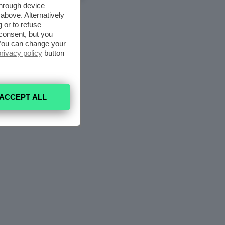
through device
above. Alternatively
 or to refuse
consent, but you
. You can change your
privacy policy
button
ACCEPT ALL