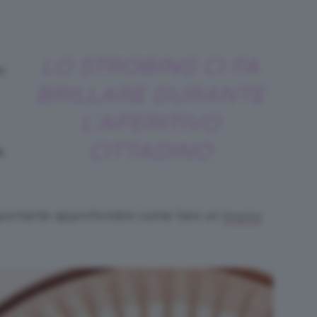
LO STROBING CI FA
a
BRILLARE DURANTE
L’APERITIVO
CITTADINO
o
,
importante approfondire come fare un
trucco