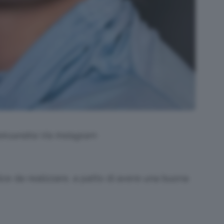
leksandria Via Instagram
ce da realizzare, a patto di avere una buona