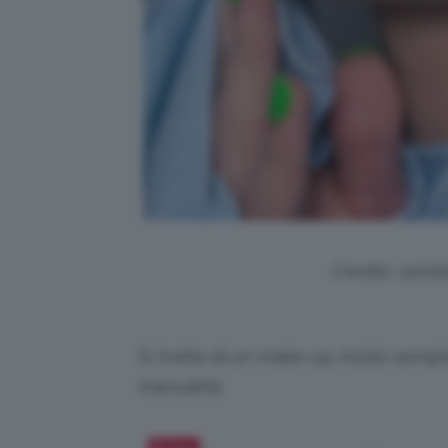
Credits: @d.a
Si tratta di un make-up molto sempli
manualità.
Salva