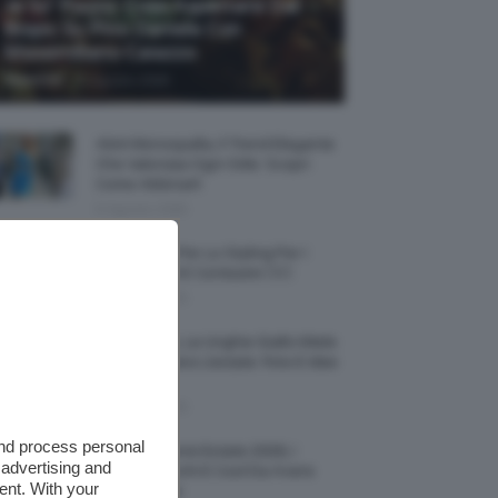
Je So’ Pazzo: Cosa Aspettarsi Dal
Biopic Su Pino Daniele Con
Massimiliano Caiazzo
-
TeamClio
6 Agosto 2026
Abiti Monospalla, Il Trend Elegante
Che Valorizza Ogni Stile: Scopri
Come Abbinarli
6 Agosto 2026
15 Prodotti Per Lo Styling Per I
Capelli Corti E Cortissimi 💇🏻‍♀️
6 Agosto 2026
Honey Nails, Le Unghie Giallo Miele
Che Dominano L’estate: Foto E Idee
Nail Art
6 Agosto 2026
and process personal
Vestiti Lingerie Estate 2026, I
 advertising and
Modelli Freschi E Cool Da Avere
ent. With your
Nell’armadio