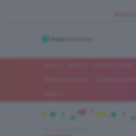
🥥 NEW IN
Accedi
alla community
SHOP
ISCRIVITI
LAVORA CON NOI
MODA E FASHION
ALIMENTAZIONE 
GOSSIP
Home
Beauty e bellezza