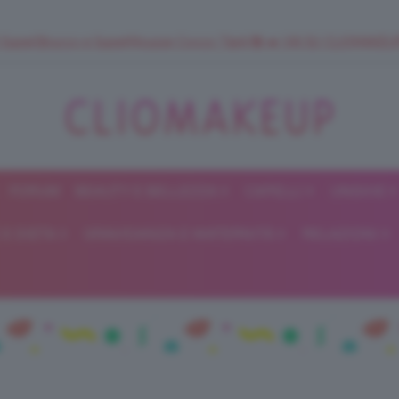
 SuperStrucco e SuperMousse Cocco Tiarè 🌺 ➡️ VAI SU CLIOMAK
FORUM
BEAUTY E BELLEZZA
CAPELLI
UNGHIE
ClioMakeUp
E DIETA
GRAVIDANZA E MATERNITÀ
RELAZIONI
Blog