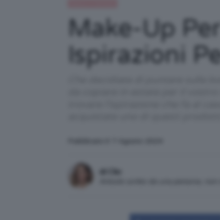
Beauty e bellezza
Make-Up Per 
Ispirazioni P
Che decidiate di puntare sulla bo
da copiare in estate per il vostr
trovare l'ispirazione che fa al ca
acquistate uno di questi prodot
Pubblicato il: 7 Agosto 2024
di Clio
Articolo scritto da una persona, no