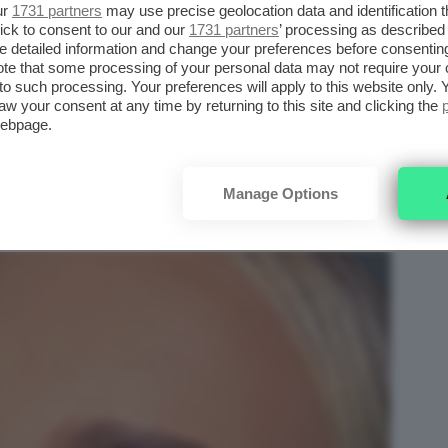
AFICO
ur
1731 partners
may use precise geolocation data and identification 
ick to consent to our and our
1731 partners
’ processing as described 
detailed information and change your preferences before consenting
il
make-up grafico blu
è forse la più
te that some processing of your personal data may not require your 
t to such processing. Your preferences will apply to this website only
aw your consent at any time by returning to this site and clicking the
webpage.
perfetto se non volete perdere troppo
che dovrete mangiare e bere, preferite un
Manage Options
stick.