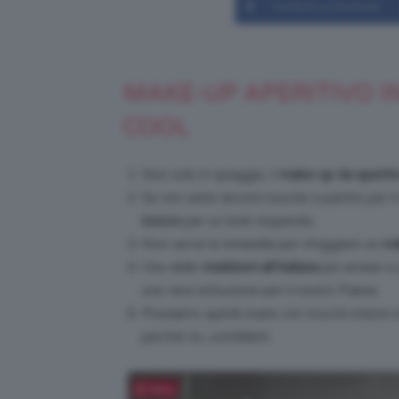
Condividi su Facebook
MAKE-UP APERITIVO IN 
COOL
Non solo in spiaggia, il
make-up da aperitiv
Se non siete ancora riuscite a partire per 
trucco
per un look stupendo.
Non serve la tintarella per sfoggiare un
ma
Una delle
tradizioni all’italiana
più amate e p
una vera istituzione per il nostro Paese.
Possiamo quindi osare con trucchi intensi 
perché no, scintillanti.
Salva