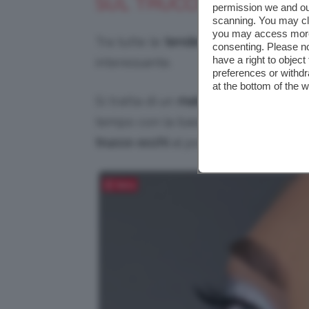
SUL TRUCCO OCCHI GR
permission we and o
scanning. You may cl
you may access more 
Tra tutte le
tendenze trucco estive
, 
consenting. Please no
have a right to objec
interessante.
preferences or withdr
at the bottom of the 
Si tratta di un
make-up da aperitivo
tempo con la base e, considerando 
trucco occhi
al posto del classico lip
Salva