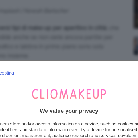
Unsplash | Nowah Bartscher
versi tipi di make-up per aperitivo in città
, che
ndide anche se non siete ancora partite per
rafico e labbra in primo piano sono solo
mo insieme.
e: leggete il post per scoprire
consigli e foto
cepting
città in estate
!
iena autonomia editoriale. Se acquistate uno di
 una commissione.
We value your privacy
tners
store and/or access information on a device, such as cookies 
 CITTÀ: IN ESTATE FOCUS
identifiers and standard information sent by a device for personalised
 and content measurement, audience research and services developm