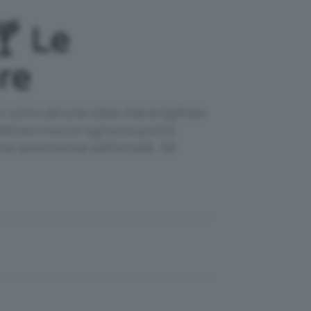
🍸 Le
re
ci sono alcune idee meravigliose
tendenze trucco ognuna potrà
iena autonomia editoriale. Se