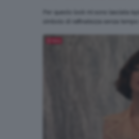
Per questo look mi sono lasciata isp
simbolo di raffinatezza senza tempo
Salva