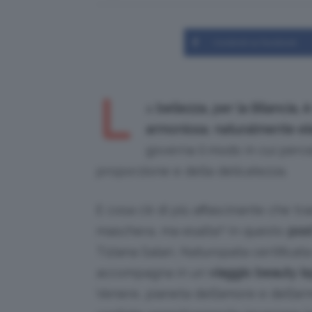
Condividi su Facebook
L
a
bellezza, per la Bilancia, è
armoniosa
,
naturalmente e
governa il modo in cui perc
proporzione e della delicatezza.
E cosa c’è di più affascinante che t
maschera, ma esalta? In questo
post
Tiziana Salari, Naturopata certificata
accompagna in un
viaggio beauty is
Venere, pianeta dell’amore e dell’ar