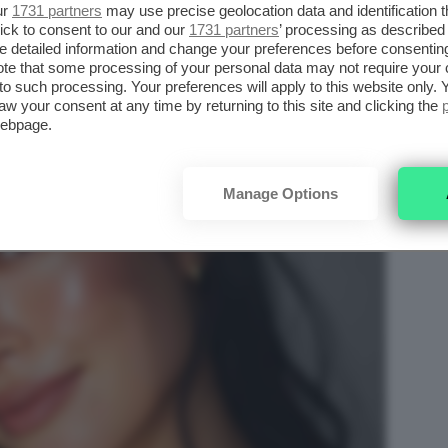
ur
1731 partners
may use precise geolocation data and identification 
ficata e fondatrice di Naturopatia Intuitiva
, e
ick to consent to our and our
1731 partners
’ processing as described 
detailed information and change your preferences before consenting
l
segno della
Bilancia
, il
segno d’aria che più di
te that some processing of your personal data may not require your 
, della
grazia
e della
bellezza relazionale
.
t to such processing. Your preferences will apply to this website only
aw your consent at any time by returning to this site and clicking the
webpage.
Manage Options