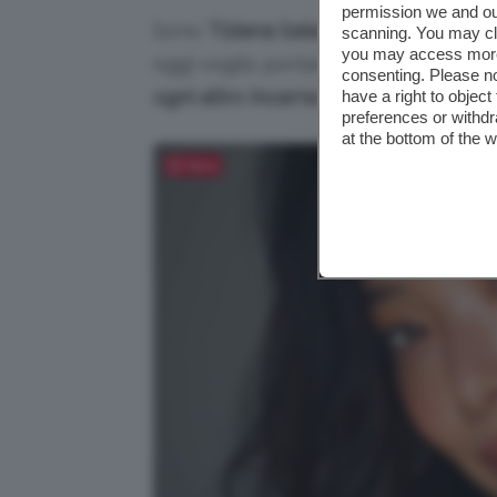
permission we and o
Sono
Tiziana Salari, Naturopata certi
scanning. You may cl
you may access more 
oggi voglio portarti nell’universo de
consenting. Please no
ogni altro incarna l’arte dell’armonia
have a right to objec
preferences or withdr
at the bottom of the 
Salva