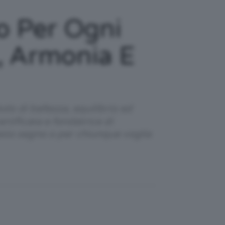
co Per Ogni
a, Armonia E
lo di bellezza, equilibrio ed
rtificata e fondatrice di
uesto segno o per chiunque voglia