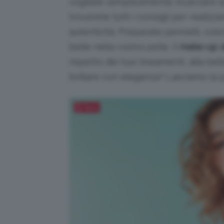
vogliate semplicemente incarnare la 
troverete tutti i consigli per realizz
autenticità. Preparate pennelli, color
belle nella vostra pelle. Il
make-up de
rispetto dei tuoi lineamenti, alla be
brillare con eleganza? Lasciamo la p
Salva