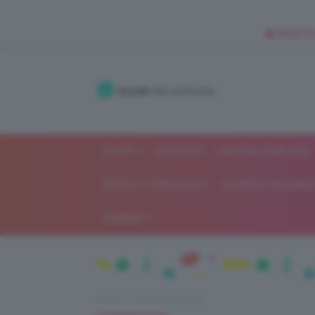
🥥 NEW IN
Accedi
alla community
SHOP
ISCRIVITI
LAVORA CON NOI
MODA E FASHION
ALIMENTAZIONE 
GOSSIP
Home
Beauty e bellezza