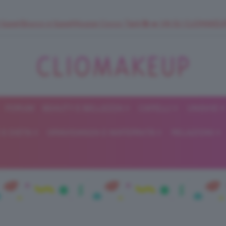
 SuperStrucco e SuperMousse Cocco Tiarè 🌺 ➡️ VAI SU CLIOMAK
FORUM
BEAUTY E BELLEZZA
CAPELLI
UNGHIE
ClioMakeUp
E DIETA
GRAVIDANZA E MATERNITÀ
RELAZIONI
Blog