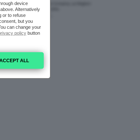
through device
Tinta Labbra Coreana, Le Migliori
above. Alternatively
Da Provare ORA
 or to refuse
7 Agosto 2026
consent, but you
. You can change your
privacy policy
button
ACCEPT ALL