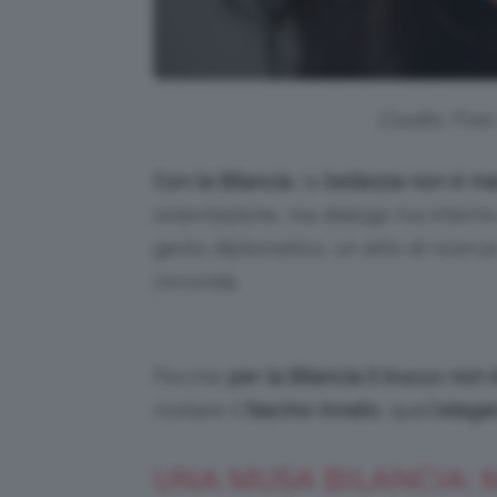
Credits: Fot
Con la Bilancia
, la
bellezza non è ma
ostentazione, ma dialogo tra interno
gesto diplomatico, un atto di ricerc
circonda.
Perché
per la Bilancia il trucco no
rivelare il
fascino innato
, quell’
elega
UNA MUSA BILANCIA: 