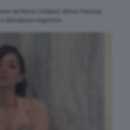
irare da Marion Cotillard
,
attrice francese
,
 e delicatezza magnetica
.