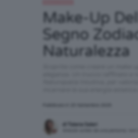
Beauty e bellezza
Make-Up Della
Segno Zodiac
Naturalezza
Scoprite come creare un make-up i
eleganza. Un trucco raffinato e n
Naturopatia Intuitiva, per valori
incarnare la sua energia estetica 
Pubblicato il: 23 Settembre 2025
di Tiziana Salari
Articolo scritto da una persona, no