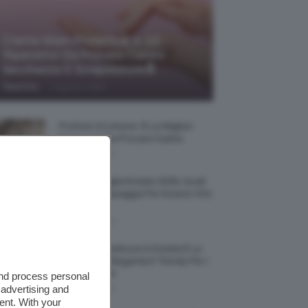
Creme Mani Protettive ✨ 12
Riparatrici Da Provare Contro
Secchezza E Screpolature🔝
-
TeamClio
7 Agosto 2026
Profumi Al Limone 🍋 Le Migliori
Fragranze Da Provare Subito
7 Agosto 2026
Borse Di Paglia Estate 2026, Quali
Portarsi In Spiaggia Per Essere Chic
E Comode
7 Agosto 2026
La French Pedicure In Estate È La
Nail Art Più Elegante E Trendy Per I
Nostri Piedini
and process personal
 advertising and
7 Agosto 2026
ent. With your