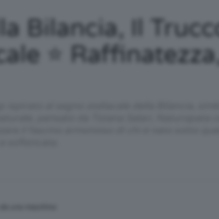
/
 Bilancia, Il Truc
ale ⭐️ Raffinatezz
Tutto
spirato al segno zodiacale della Bilancia, simbo
aturale, pensato da Tiziana Salari, Naturopata ce
zzare il fascino armonioso di chi è nato sotto q
e sofisticata.
su
Trucco,
n da una macchina