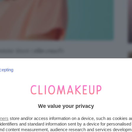
 Adobe Stock | สนิท เกษแก้ว
LANCIA: ARMONIA, ELEGANZA
cepting
li
, proporzioni ed energie che plasmano il
ke-up
, se scelto con intenzione, può
We value your privacy
e
riflette chi siamo
e come desideriamo
tners
store and/or access information on a device, such as cookies 
identifiers and standard information sent by a device for personalised
 and content measurement, audience research and services developm