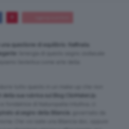
Bellezza
 una questione di equilibrio
.
Raffinata
,
legante
: l’energia di questo segno zodiacale
epiamo l’estetica come arte della
e
radurre tutto questo in un make-up che non
 della sua rubrica sul Blog ClioMakeUp
,
 e fondatrice di Naturopatia Intuitiva, ci
Makeup
pirato al segno della Bilancia
, governato da
monia. Che voi siate una Bilancia doc, oppure