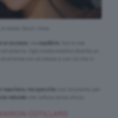
o di Adobe Stock | Anna
i un eccesso
, ma
equilibrio
. Non è mai
 ed esterno. Ogni scelta estetica diventa un
a di armonia con sé stesse e con ciò che ci
n è maschera, ma specchio
: uno strumento per
nza naturale
che cattura senza sforzo.
MARION COTILLARD