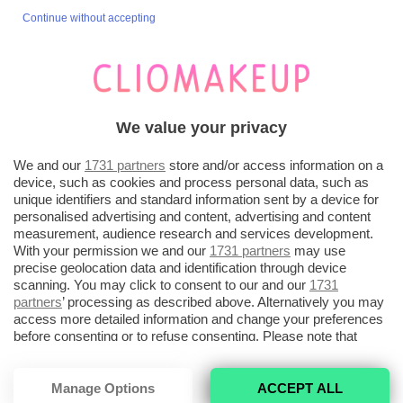
Continue without accepting
We value your privacy
We and our
1731 partners
store and/or access information on a
device, such as cookies and process personal data, such as
unique identifiers and standard information sent by a device for
personalised advertising and content, advertising and content
measurement, audience research and services development.
With your permission we and our
1731 partners
may use
precise geolocation data and identification through device
scanning. You may click to consent to our and our
1731
partners
’ processing as described above. Alternatively you may
access more detailed information and change your preferences
before consenting or to refuse consenting. Please note that
some processing of your personal data may not require your
consent, but you have a right to object to such processing. Your
preferences will apply to this website only. You can change
Manage Options
ACCEPT ALL