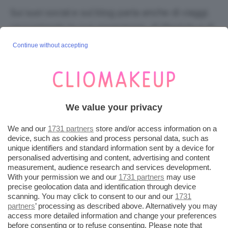
Sui suoi social e sul blog parla anche di viaggi,
raccontando le sue esperienze, di lifestyle e di
home decor, per prendere spunto ed imparare
Continue without accepting
a realizzare quelle idee particolari e fai da te
con cui riempiano cartelle su Pinterest!
Ma non finisce qui. Cliccate per scoprire a
We value your privacy
pagina 2 quali sono le altre mamme influencer
We and our
1731 partners
store and/or access information on a
da seguire!
device, such as cookies and process personal data, such as
unique identifiers and standard information sent by a device for
personalised advertising and content, advertising and content
measurement, audience research and services development.
With your permission we and our
1731 partners
may use
1
2
precise geolocation data and identification through device
scanning. You may click to consent to our and our
1731
partners
’ processing as described above. Alternatively you may
access more detailed information and change your preferences
before consenting or to refuse consenting. Please note that