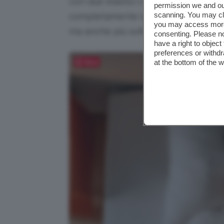
con due elastici o una banda regola
permission we and o
scanning. You may cl
completamente la zona degli occhi. 
you may access more 
ma anche più sofisticati, con imbot
consenting. Please no
have a right to objec
preferences or withdr
at the bottom of the 
Salva