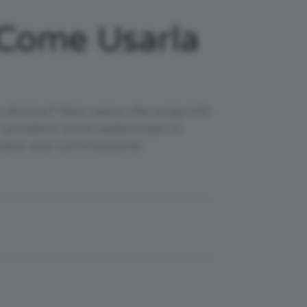
 Come Usarla
 dicono? Non resta che scoprirlo
i prodotti sono selezionati in
evere una commissione.