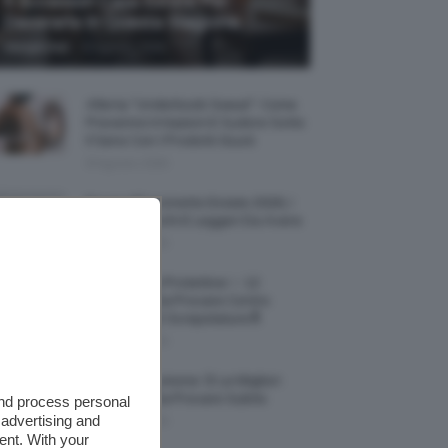
5 Accessori Casa Estate Per
Decorarla In Questa Stagione
-
Giorgia Asti
8 Agosto 2026
Allerta “Underboob Sweat”: Come
Prevenire Irritazioni E Sudore Sotto
Il Seno Con I Prodotti Giusti
8 Agosto 2026
Borse All’uncinetto Estate 2026, I
Modelli Freschi E Leggeri Da Avere
8 Agosto 2026
Creme Mani Protettive ✨ 12
Riparatrici Da Provare Contro
Secchezza E Screpolature🔝
7 Agosto 2026
Profumi Al Limone 🍋 Le Migliori
Fragranze Da Provare Subito
and process personal
 advertising and
7 Agosto 2026
ent. With your