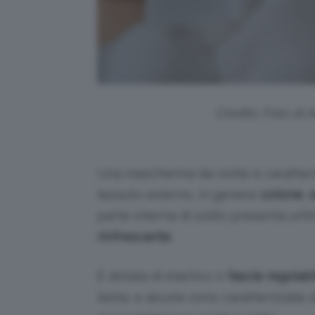
Credits: Foto di 
Una mascherina da notte è caratteri
tessuto esterno, in genere
cotone
,
parte interna di solito presenta un’i
rinfrescante
.
È dotata di elastico o
fascia regolab
testa, e alcune sono caratterizzate