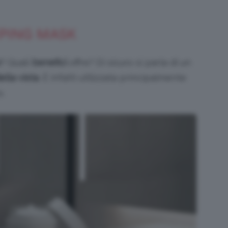
EPING MASK
e
? Quali
benefici
offre? Di sicuro si parla di un
lla vista
. È infatti utilizzata principalmente
o.