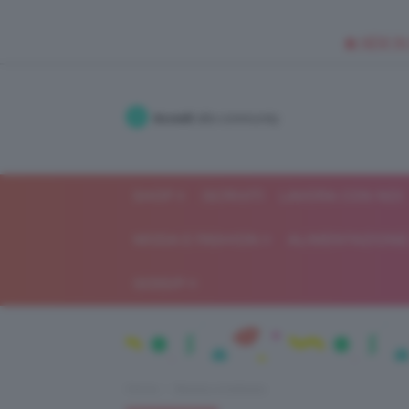
🥥 NEW IN
Accedi
alla community
SHOP
ISCRIVITI
LAVORA CON NOI
MODA E FASHION
ALIMENTAZIONE 
GOSSIP
Home
Beauty e bellezza