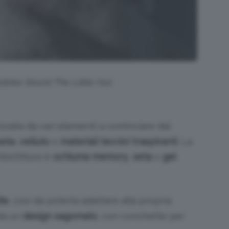
Adobe Stock| The Little Hut
zzata da vari elementi a cominciare dal
seta
,
velluto
o
materiali tecnici traspiranti
. La
mbottitura in
schiuma memory
,
seta
o
gel
ile
, così da poterla adattare alla propria
 da un
design sagomato
, con conchette per