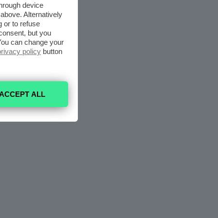
through device
above. Alternatively
 or to refuse
consent, but you
. You can change your
privacy policy
button
ACCEPT ALL