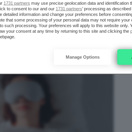
bile che avvolge la testa e copre
ur
1731 partners
may use precise geolocation data and identification 
ick to consent to our and our
1731 partners
’ processing as described 
Ne esistono modelli semplici ed essenziali,
detailed information and change your preferences before consenting
titure sagomate o
funzioni aggiuntive
.
te that some processing of your personal data may not require your 
t to such processing. Your preferences will apply to this website only
aw your consent at any time by returning to this site and clicking the
webpage.
Manage Options