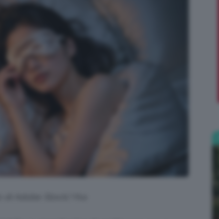
;)
to di Adobe Stock| Yka