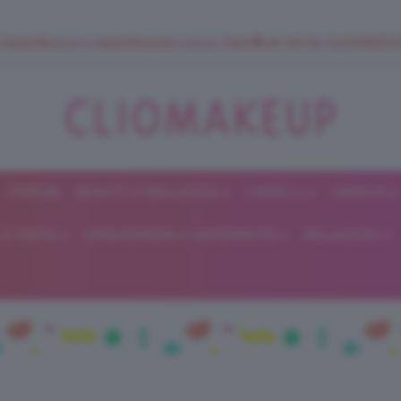
 SuperStrucco e SuperMousse Cocco Tiarè 🌺 ➡️ VAI SU CLIOMAK
FORUM
BEAUTY E BELLEZZA
CAPELLI
UNGHIE
ClioMakeUp
E DIETA
GRAVIDANZA E MATERNITÀ
RELAZIONI
Blog