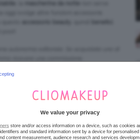
labile
, la
mascherina da notte
non serve
a oggi svolge altre funzioni accessorie.
u questo
accessorio
beauty
, quindi
benefici
,
l post!
piena autonomia editoriale. Se acquistate uno di
emmo ricevere una commissione.
cepting
A LA MASCHERINA DA NOTTE
rio in tessuto che si indossa sugli occhi
ce esterna e
favorire un riposo più profondo
e
We value your privacy
tners
store and/or access information on a device, such as cookies 
eping mask), in pratica è una
fascia morbida
identifiers and standard information sent by a device for personalised
 and content measurement, audience research and services developm