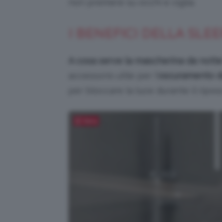
non premere su occhi e ciglia.
I BENEFICI DELLA SLE
A cosa serve la
mascherina da nott
accessorio utile per l’
oscuramento de
per bloccare la luce durante il ripos
Salva