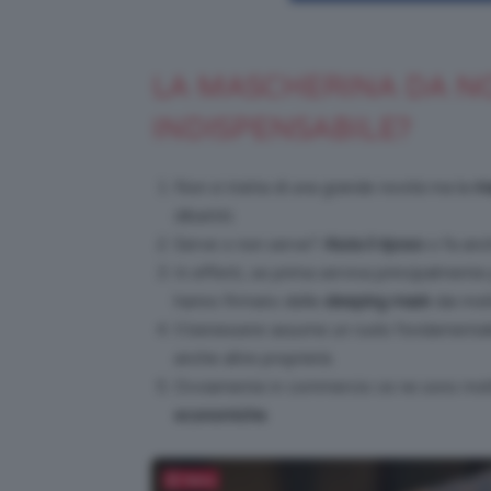
LA MASCHERINA DA N
INDISPENSABILE?
Non si tratta di una grande novità ma la
ma
dibattiti.
Serve o non serve?
Aiuta il riposo
o fa anc
In effetti, se prima serviva principalmente 
hanno firmato delle
sleeping mask
dai molt
Il benessere assume un ruolo fondamental
anche altre proprietà.
Ovviamente in commercio ce ne sono molte
economiche
.
Salva