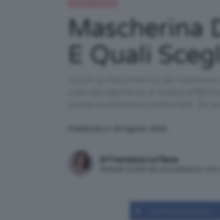
Beauty e bellezza
Mascherina D
E Quali Scegl
Cos’è la mascherina da notte e a
così da capire se si tratta effett
piena autonomia editoriale. Se a
Pubblicato il: 29 Agosto 2025
di Francesca La Rana
Articolo scritto da una persona, no
Condividi su Facebook