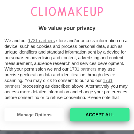
We value your privacy
We and our
1731 partners
store and/or access information on a
device, such as cookies and process personal data, such as
unique identifiers and standard information sent by a device for
personalised advertising and content, advertising and content
measurement, audience research and services development.
With your permission we and our
1731 partners
may use
precise geolocation data and identification through device
Via Tenor
scanning. You may click to consent to our and our
1731
partners
’ processing as described above. Alternatively you may
access more detailed information and change your preferences
Bene, ragazze! Questo è tutto sulle migliori
before consenting or to refuse consenting. Please note that
some processing of your personal data may not require your
matite che non sbavano 2024. Come sempre, a
consent, but you have a right to object to such processing. Your
questo punto, passiamo a voi la parola: avete
preferences will apply to this website only. You can change
Manage Options
ACCEPT ALL
your preferences or withdraw your consent at any time by
mai provato qualcuno di questi prodotti? Ne
returning to this site and clicking the
privacy policy
button at the
bottom of the webpage.
avete altri da consigliarci? Ditecelo nei