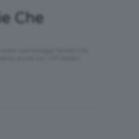
ie Che
i sono i personaggi famosi che
nte anche tra i VIP italiani.