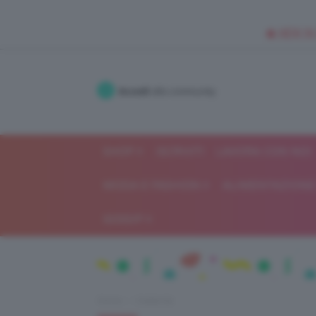
🥥 NEW IN
Accedi
alla community
SHOP
ISCRIVITI
LAVORA CON NOI
MODA E FASHION
ALIMENTAZIONE 
GOSSIP
Home
Celebrità