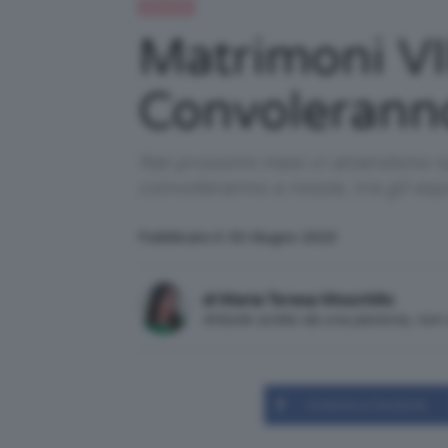
Celebrità
Matrimoni VI
Convolerann
Nei prossimi mesi ci attendono 
convoleranno a nozze, tra gli esp
Pubblicato il: 30 Giugno 2023
di Maria Teresa Moschillo
Articolo scritto da una persona, no
Condividi su Facebook