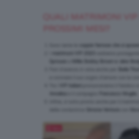
QUALI MATRIMONI VIP
PROSSIMI MESI?
Sono tante le
coppie famose che si spose
I
matrimoni VIP 2023
vedranno protagonis
Sprouse
a
Millie Bobby Brown e Jake Bon
Fiori d’arancio in vista anche per
Bella Th
a coronare il suo sogno d’amore con la 
Tra i
VIP italiani
pronunceranno il fatidico s
Annalisa
e il compagno
Francesco Muglia
.
Infine, è tutto pronto anche per il matrimo
della conduttrice
Simona Ventura
con
Giov
Salva