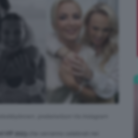
;)
iebobbybrown, @rebelwilson Via Instagram
i VIP 2023
che verranno celebrati nei