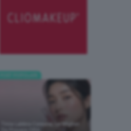
POST POPOLARI
Tinta Labbra Coreana, Le Migliori
Da Provare ORA