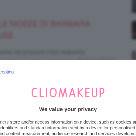
 LE NOZZE DI BARBARA
USE
anno nei prossimi mesi vedranno
a partire da quella formata da
Barbara Palvin
8, la modella di fama internazionale e l’attore
cepting
bambino con la serie
Zack e Cody al Grand
 dovrebbero sposarsi tra non molto.
We value your privacy
tners
store and/or access information on a device, such as cookies 
identifiers and standard information sent by a device for personalised
 and content measurement, audience research and services developm