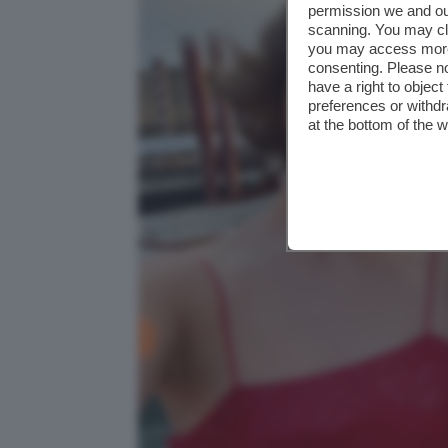
permission we and o
scanning. You may cl
you may access more 
consenting. Please no
have a right to objec
preferences or withdr
at the bottom of the 