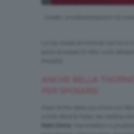
Credits: @realbarbarapalvin Via Ins
La top model di Victoria’s Secret e
parte al sequel di
After
, sono attual
showbiz.
ANCHE BELLA THORNE
PER SPOSARSI
Dopo la fine della sua storia con B
sciolto Benji & Fede), l’ex stellina D
Mark Emms
, imprenditore e produtt