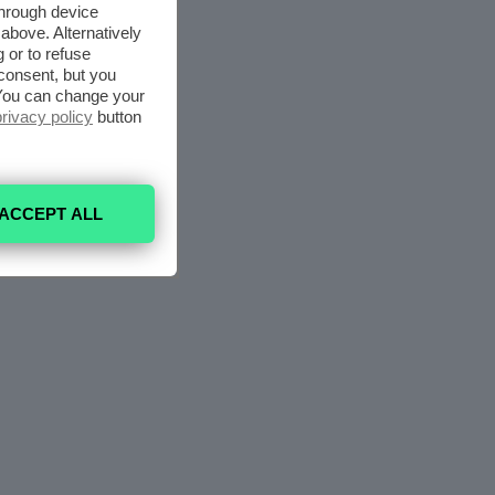
through device
above. Alternatively
 or to refuse
consent, but you
. You can change your
privacy policy
button
ACCEPT ALL