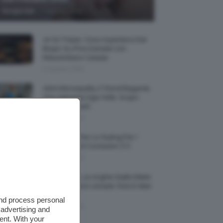
-
Giorgia Asti
7 Agosto 2026
Je So’ Pazzo: Cosa Aspettarsi Dal
Biopic Su Pino Daniele Con
Massimiliano Caiazzo
6 Agosto 2026
Abiti Monospalla, Il Trend Elegante
Che Valorizza Ogni Stile: Scopri
Come Abbinarli
6 Agosto 2026
15 Prodotti Per Lo Styling Per I
Capelli Corti E Cortissimi 💇🏻‍♀️
6 Agosto 2026
Honey Nails, Le Unghie Giallo Miele
Che Dominano L’estate: Foto E Idee
Nail Art
and process personal
6 Agosto 2026
 advertising and
ent. With your