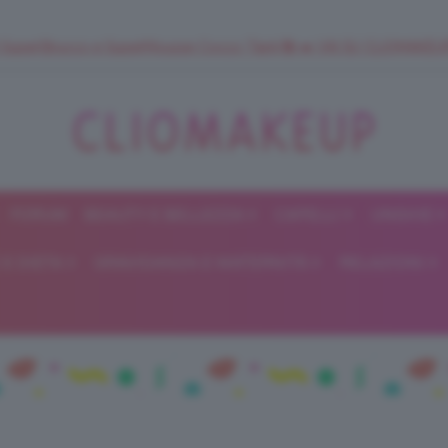
 SuperStrucco e SuperMousse Cocco Tiarè 🌺 ➡️ VAI SU CLIOMAK
FORUM
BEAUTY E BELLEZZA
CAPELLI
UNGHIE
ClioMakeUp
E DIETA
GRAVIDANZA E MATERNITÀ
RELAZIONI
Blog