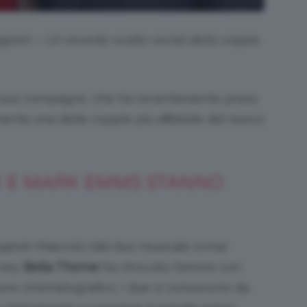
tagram – Un recente scatto social della coppia
 il suo compagno, che ha recentemente preso
mente una delle coppie più affiatate del nuovo
 E MARK EMMS STANNO
enjamin Mascolo (del duo musicale ormai
isney
Bella Thorne
ha ritrovato l’amore con
ore cinematografico. I due si conoscono da