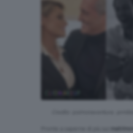
Credits: @simonaventura, @mill
Pronte a saperne di più sui
matrimon