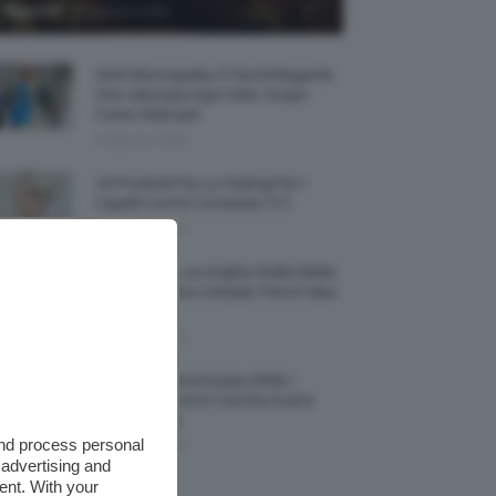
-
TeamClio
6 Agosto 2026
Abiti Monospalla, Il Trend Elegante
Che Valorizza Ogni Stile: Scopri
Come Abbinarli
6 Agosto 2026
15 Prodotti Per Lo Styling Per I
Capelli Corti E Cortissimi 💇🏻‍♀️
6 Agosto 2026
Honey Nails, Le Unghie Giallo Miele
Che Dominano L’estate: Foto E Idee
Nail Art
6 Agosto 2026
Vestiti Lingerie Estate 2026, I
Modelli Freschi E Cool Da Avere
Nell’armadio
and process personal
6 Agosto 2026
 advertising and
ent. With your