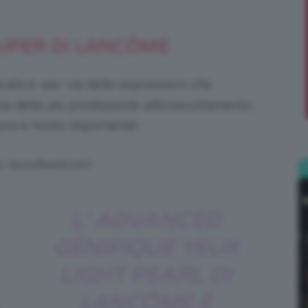
;)
SUPER DI LANCȎME
cata e, per via delle espressioni che
a delle più predisposte all’invecchiamento
ura è molto importante!
s: buzzfeed.com
L’ ADVANCED
GÉNIFIQUE YEUX
LIGHT PEARL DI
LANCÔME È