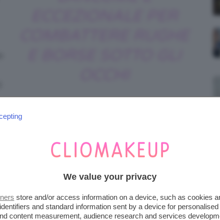
ECCEZIONALE PER
COMBATTERE RUGHE
E BORSE SOTTO GLI
o
OCCHI
i
cepting
d Génifique Yeux Light Pearl. Prezzo: 74,95€
u Douglas.it
We value your privacy
a ottimo anche come base trucco, dato che si
tners
store and/or access information on a device, such as cookies 
ce che le rinfresca e rinvigorisce la zona
identifiers and standard information sent by a device for personalised
rdo più aperto e dall’aspetto riposato.
 and content measurement, audience research and services developm