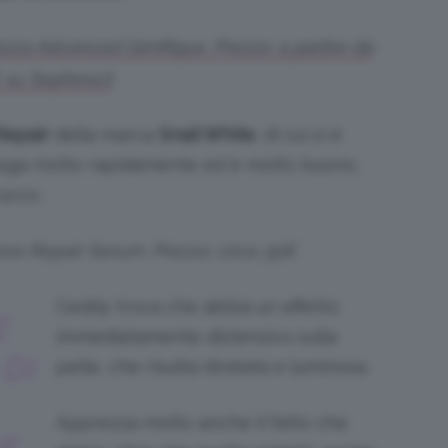
ezza Advanced Génifique. Prezzo: a partire da
su Sephora.it
 Repair
della marca
Snail White
, di cui si è
iuga molto rapidamente ed è molto buono,
ucco.
sive Repair Serum. Prezzo: circa 35€
Ceddy trova che abbia un effetto
E
immediatamente distensivo sulla
DI
pelle, che risulta idratata e luminosa.
Apprezza molto anche il fatto che