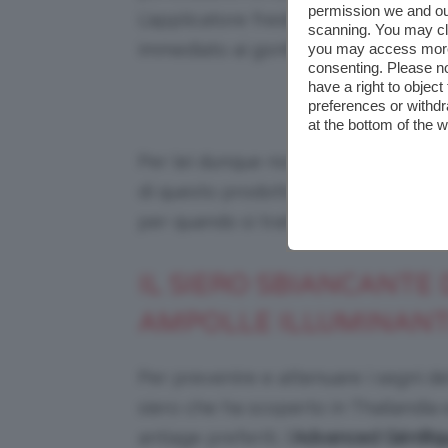
permission we and o
L’applicatore freddo, presente anch
scanning. You may cl
immediato ai gonfiori presenti in que
you may access more 
consenting. Please no
have a right to objec
Cred
preferences or withdr
at the bottom of the 
Per lei dunque non è solo un tratta
di questo prodotto è certamente alto
per quando si tratta di dover affron
IL SIERO SBIANCANTE D
AMPOLLE ILLUMINANTI
Per prevenire e attenuare i segni d
siero che ha scoperto in Thailandia 
antiage preferiti, l’
Advanced Génifiq