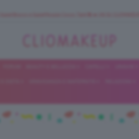
 SuperStrucco e SuperMousse Cocco Tiarè 🌺 ➡️ VAI SU CLIOMAK
FORUM
BEAUTY E BELLEZZA
CAPELLI
UNGHIE
ClioMakeUp
E DIETA
GRAVIDANZA E MATERNITÀ
RELAZIONI
Blog