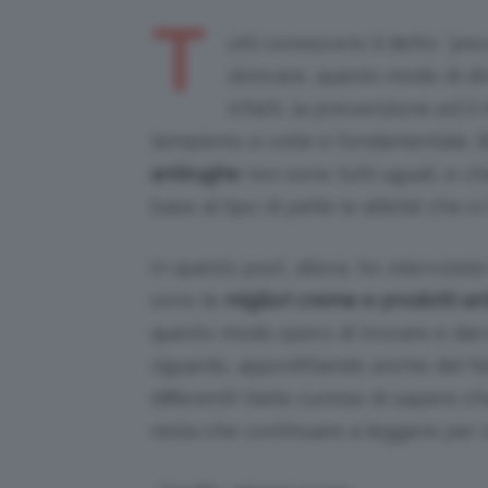
T
utti conoscono il detto
“pre
skincare, questo modo di dir
infatti, la prevenzione ed il
tempismo a volte è fondamentale. B
antirughe
non sono tutti uguali, e ch
base al tipo di pelle (e all’età) che si
In questo post, allora, ho
intervistato
sono le
migliori creme e prodotti an
questo modo spero di trovare e darvi
riguardo, approfittando anche del f
differenti! Siete curiose di sapere 
resta che continuare a leggere per s