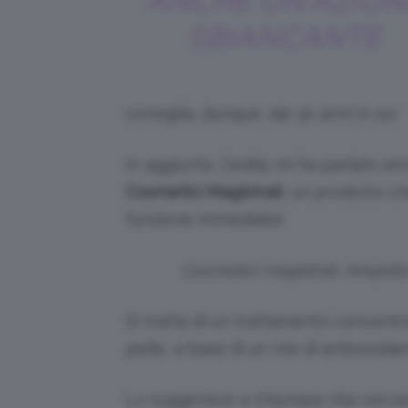
ANCHE UN’AZION
SBIANCANTE
consiglia, dunque, dai 30 anni in su!
In aggiunta, Ceddy mi ha parlato an
Cosmetici Magistrali
, un prodotto c
funzione immediata!
Cosmetici magistrali, Ampolle
Si tratta di un trattamento concentr
pelle, a base di un mix di antiossidant
Lo suggerisce a chiunque stia cerca