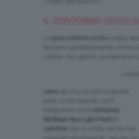
Credits: glamour.com
IL CONTORNO OCCHI 
La
zona contorno occhi
è molto deli
facciamo quotidianamente, anche un
cutaneo. Per questo, prendersene c
Credit
Laura
, da circa un anno a questa
parte, lo sta facendo con il
trattamento occhi
Advanced
Génifique Yeux Light Pearl
di
Lancôme
che, in verità, non ha mai
comprato direttamente, ma che sta