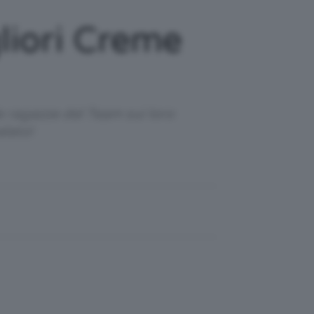
liori Creme
le ragazze del Team sui loro
lato!