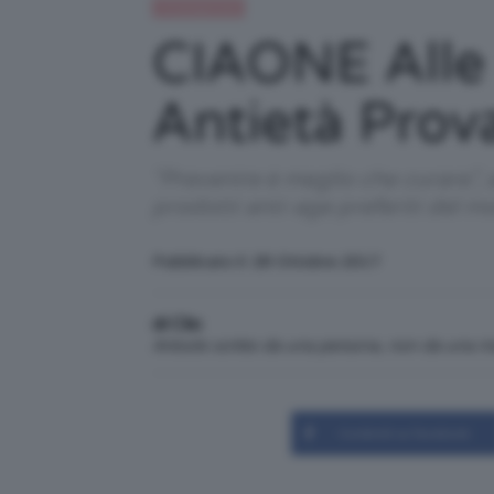
Uncategorized
CIAONE Alle 
Antietà Prova
"Prevenire è meglio che curare", 
prodotti anti-age preferiti del
Pubblicato il: 28 Ottobre 2017
di Clio
Articolo scritto da una persona, non da una 
Condividi su Facebook