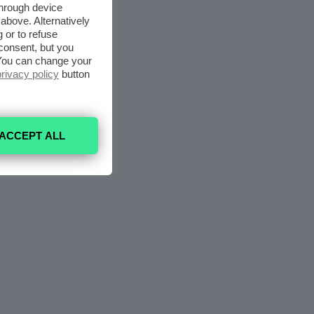
through device
above. Alternatively
 or to refuse
consent, but you
. You can change your
privacy policy
button
ACCEPT ALL