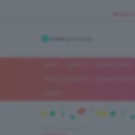
🥥 NEW IN
Accedi
alla community
SHOP
ISCRIVITI
LAVORA CON NOI
MODA E FASHION
ALIMENTAZIONE 
GOSSIP
Home
Uncategorized