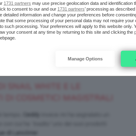
ur
1731 partners
may use precise geolocation data and identification 
e nella versione sample, dà un sollievo
ick to consent to our and our
1731 partners
’ processing as described 
sta zona così delicata.
detailed information and change your preferences before consenting
te that some processing of your personal data may not require your 
t to such processing. Your preferences will apply to this website only
its: iodonna.it
aw your consent at any time by returning to this site and clicking the
webpage.
mento, ma una vera e propria
coccola
! Il costo
, ma giustificato dalle sue ottime prestazioni
Manage Options
tare la combo rughe + borse!
I SNAIL WHITE E LE
 DI COSMETICI MAGISTRALI
el tempo,
Ceddy
invece mi ha segnalato un
e con cui ha
“tradito”
uno dei suoi prodotti
ue di Lancôme
!