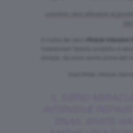
Lancôme, siero attivatore di giovin
78€ 
Si tratta del siero
Miracle Intensive
innamorata! Questo prodotto si asc
dunque, da usare anche prima del tr
Snail White, Miracle Inten
IL SIERO MIRACL
INTENSIVE REPAIR 
SNAIL WHITE HA