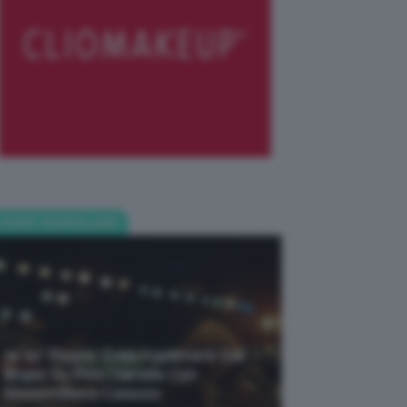
POST POPOLARI
Je So’ Pazzo: Cosa Aspettarsi Dal
Biopic Su Pino Daniele Con
Massimiliano Caiazzo