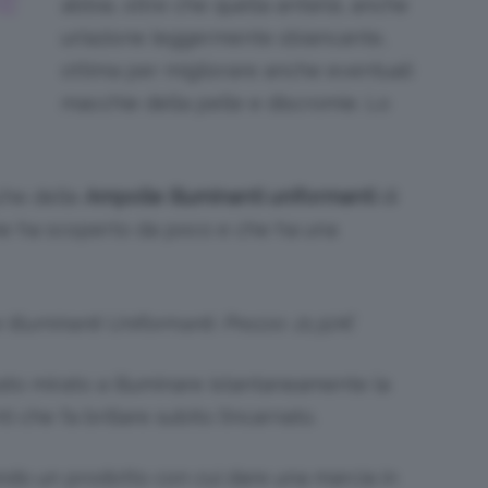
E
abbia, oltre che quella antietà, anche
un’azione leggermente sbiancante,
ottima per migliorare anche eventuali
macchie della pelle e discromie. Lo
che delle
Ampolle illuminanti uniformanti
di
he ha scoperto da poco e che ha una
 Illuminanti Uniformanti. Prezzo: 21,50€
ato mirato a illuminare istantaneamente la
i che fa brillare subito l’incarnato.
ndo un prodotto con cui dare una marcia in