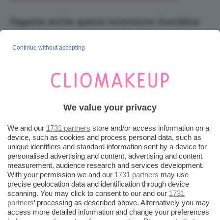
Ragazze anche questa recensione
Grandi
ô
se
Liner Lanc
ô
me finisce qui. Cosa ne pensate di
Continue without accepting
questo prodotto? Vi attira? Oppure avete già il
vostro eye-liner preferito? Fateci sapere le
vostre opinioni! Un caro saluto dal TeamClio!
We value your privacy
We and our
1731 partners
store and/or access information on a
device, such as cookies and process personal data, such as
unique identifiers and standard information sent by a device for
personalised advertising and content, advertising and content
measurement, audience research and services development.
With your permission we and our
1731 partners
may use
precise geolocation data and identification through device
scanning. You may click to consent to our and our
1731
partners
’ processing as described above. Alternatively you may
access more detailed information and change your preferences