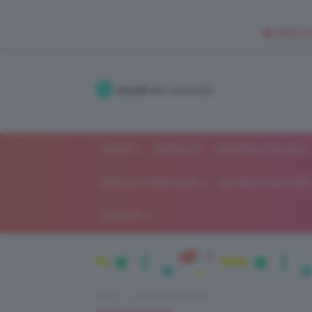
🥥 NEW IN
Accedi
alla community
SHOP
ISCRIVITI
LAVORA CON NOI
MODA E FASHION
ALIMENTAZIONE 
GOSSIP
Home
Recensioni beauty