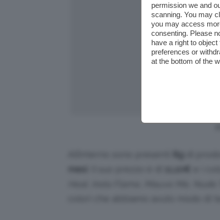
permission we and o
scanning. You may cl
you may access more 
consenting. Please no
have a right to objec
preferences or withdr
at the bottom of the 
I
All’interno sono presenti
8g
di prodo
mesi
. Il suo prezzo è di
11,10
€
e i co
Heat, Insta Flame, Mauve Me, Nude To
colori che abbiamo avuto modo di 