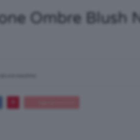
/
ione Ombre Blush 
Tutto
n da una macchina
su
Trucco,