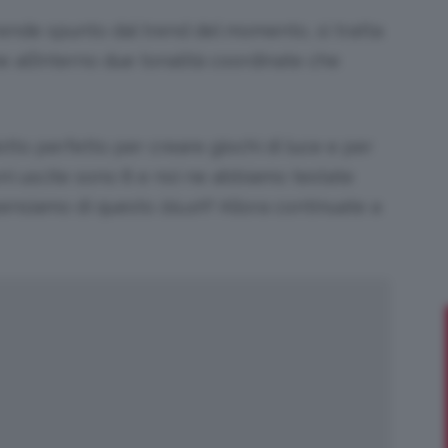
nde spunto dal trend del momento, si tratta
ne all’interno due tonalità coordinate che
Bellezza
otto perfetto per creare giochi di luce e per
zioni uscite sono 8 e noi ne abbiamo testate
 pensiamo di questo
blush
? Allora continuate a
e
Makeup