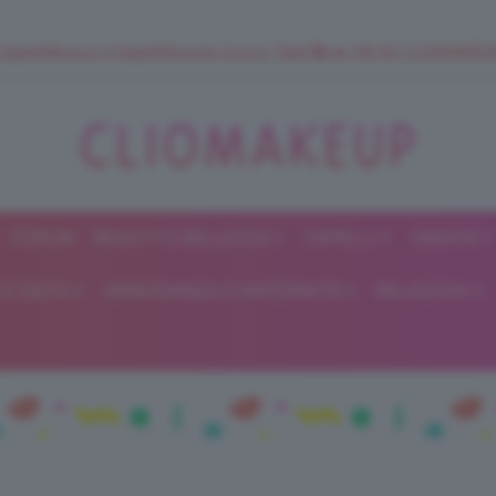
 SuperStrucco e SuperMousse Cocco Tiarè 🌺 ➡️ VAI SU CLIOMAK
FORUM
BEAUTY E BELLEZZA
CAPELLI
UNGHIE
ClioMakeUp
E DIETA
GRAVIDANZA E MATERNITÀ
RELAZIONI
Blog