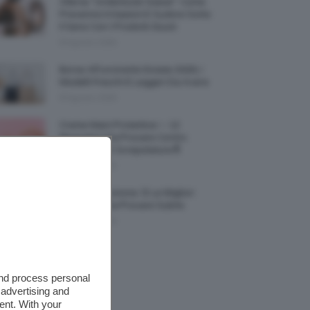
Allerta “Underboob Sweat”: Come
Prevenire Irritazioni E Sudore Sotto
Il Seno Con I Prodotti Giusti
8 Agosto 2026
Borse All’uncinetto Estate 2026, I
Modelli Freschi E Leggeri Da Avere
8 Agosto 2026
Creme Mani Protettive ✨ 12
Riparatrici Da Provare Contro
Secchezza E Screpolature🔝
7 Agosto 2026
Profumi Al Limone 🍋 Le Migliori
Fragranze Da Provare Subito
7 Agosto 2026
and process personal
 advertising and
ent. With your