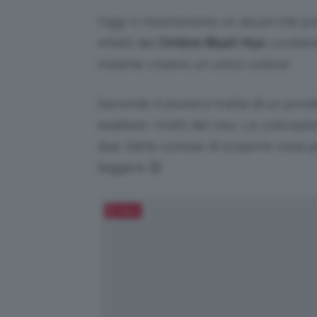
Oggi vi mostreremo un
blush
che pre
infatti del
Ombre Blush Nyx
: contie
insieme creano un unico colore!
Secondo il
brand
si tratta di un prod
esaltare i tratti del viso. Le colora
due. Siete curiose di scoprire cosa
leggere 😉
Salva