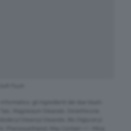
Soft Flush
 informativo, gli ingredienti dei due blush.
Talc, Magnesium Stearate, Dimethicone,
odecyl Stearoyl Stearate, Bis-Diglyceryl
in, Phenoxyethanol. May Contain +/-: Mica,