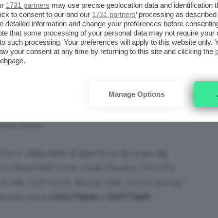
ur
1731 partners
may use precise geolocation data and identification 
ick to consent to our and our
1731 partners
’ processing as described 
detailed information and change your preferences before consenting
te that some processing of your personal data may not require your 
t to such processing. Your preferences will apply to this website only
aw your consent at any time by returning to this site and clicking the
webpage.
Manage Options
nsta Flame
tto e, dalla data di apertura, dura per
24
lori disponibili sono:
Code Breaker, Feel The
 Me, Soft Flush, Strictly Chic, Sweet Spring
. I
testare sono
Insta Flame
e
Soft Flush
.