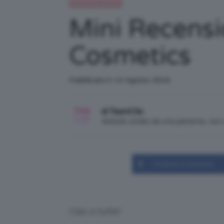
Recensioni beauty
Mini Recens
Cosmetics
Pubblicato il: 14 Agosto 2016
di TeamClio
Articolo scritto da una persona, no
Condividi su Facebook
Ciao a tutte!