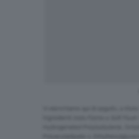
Vi elenchiamo qui di seguito, a titolo
Ingredienti
Insta Flame e Soft Flush:
Hydrogenated Polyisobutene, Octyld
Polyacyladipate-2, Ethylhexylglycer