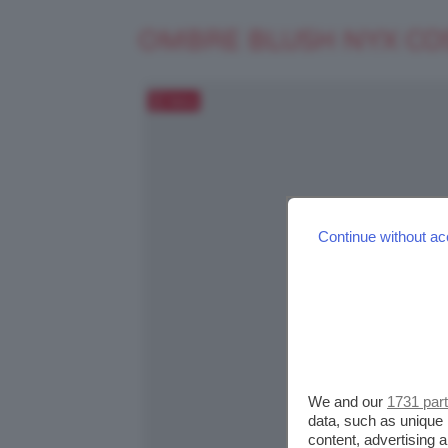
OMBRE BLUSH NYX CO
Salva
Continue without ac
We and our
1731 par
data, such as unique 
content, advertising