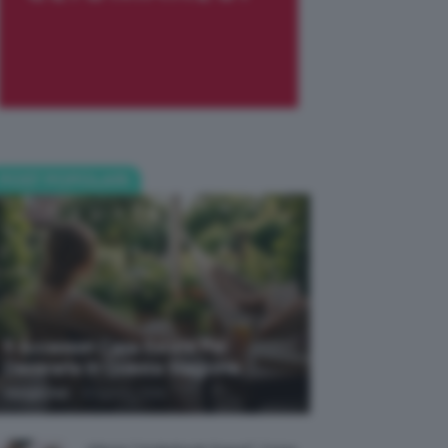
POST POPOLARI
5 Accessori Casa Estate Per
Decorarla In Questa Stagione
-
Giorgia Asti
8 Agosto 2026