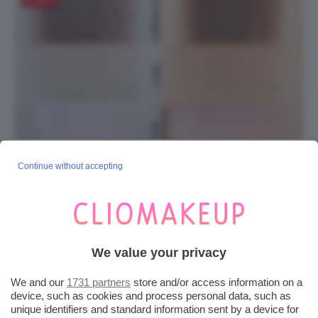
Continue without accepting
We value your privacy
We and our
1731 partners
store and/or access information on a
A sinistra swatch con luce naturale, a destra con
device, such as cookies and process personal data, such as
unique identifiers and standard information sent by a device for
luce artificiale.