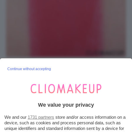
02 Golden Age, swatch realizzato con luce
Continue without accepting
artificiale.
In seguito abbiamo questo bel rosa-fucsia. La
texture, grazie agli ingredienti emollienti
We value your privacy
presenti all’interno, risulta molto morbida e per
niente secca.
We and our
1731 partners
store and/or access information on a
device, such as cookies and process personal data, such as
unique identifiers and standard information sent by a device for