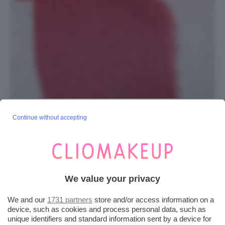
Continue without accepting
We value your privacy
We and our
1731 partners
store and/or access information on a
Rossetto PuroBio in Rosso Cremisi (07), swatch
device, such as cookies and process personal data, such as
realizzato con luce naturale.
unique identifiers and standard information sent by a device for