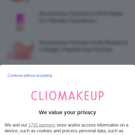
Recensione Fondotinta NYX Make
Em Wonder Foundation
Recensione Patches Occhi Biodance
Collagen Peptide Eye Patches
Continue without accepting
We value your privacy
We and our
1731 partners
store and/or access information on a
device, such as cookies and process personal data, such as