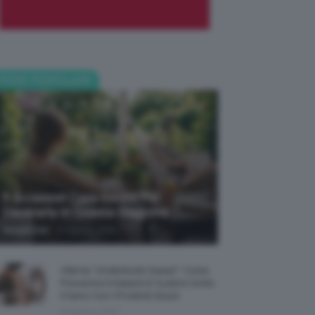
POST POPOLARI
5 Accessori Casa Estate Per
Decorarla In Questa Stagione
-
Giorgia Asti
8 Agosto 2026
Allerta “Underboob Sweat”: Come
Prevenire Irritazioni E Sudore Sotto
Il Seno Con I Prodotti Giusti
8 Agosto 2026