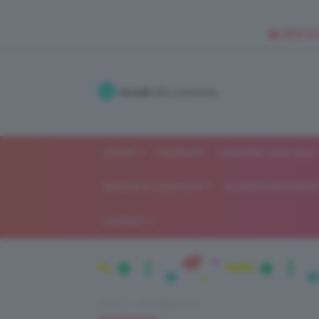
🥥 NEW IN
Accedi
alla community
SHOP
ISCRIVITI
LAVORA CON NOI
MODA E FASHION
ALIMENTAZIONE 
GOSSIP
Home
Uncategorized