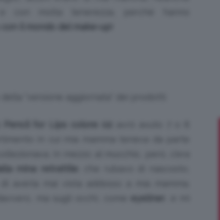
o e con molta tenerezza, perché hanno
o con il mondo del make-up!
Bellezza
della “versione aggiornata” dei prodotti:
e
 Pencil for Lips colore 02:
avrò avuto 7 o 8
artimento in cui mia mamma teneva da parte
llezionava. In mezzo al mucchio, però, c’era
lla mina retrattile
, che rubavo di nascosto,
Makeup
 di averla mai vista addosso a mia mamma.
a davvero, ma sugli occhi, come
eyeliner
, e mi