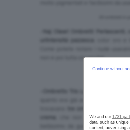
molto pigmentati e facilissimi da usa
Gli ombretti in p
–
Naj Oleari Ombretti Perlescenti, 
un’intensità
pazzesca
, color oro e
Come potete notare i nude usavano
non è poi tutta sta novità!
Continue without ac
Ombretto int
Oleari, nell
–
Ombretto Trio Lancome 06 Oxygè
quanto era già avanti l’industria de
trovavano
tre ombretti di texture e 
We and our
1731 par
crema
, che non scriveva niente 
data, such as unique 
bellissimo da guardare! L’idea è 
content, advertising