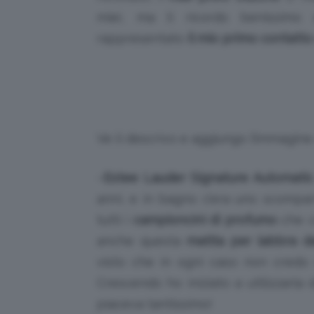
miei, ma li ricordo benissim
rappresentato
il mio primo contatt
Ve li descrivo e aggiungo l’immagine 
–
Estee Lauder Signature Automatic
anni, e in bagno c’era uno scomp
tutti i
campioncini di profumo
che co
anche questa
matita per labbra da
visto che in ogni caso non credo
Crescendo ho iniziato a utilizzarl
piaceva tantissimo!