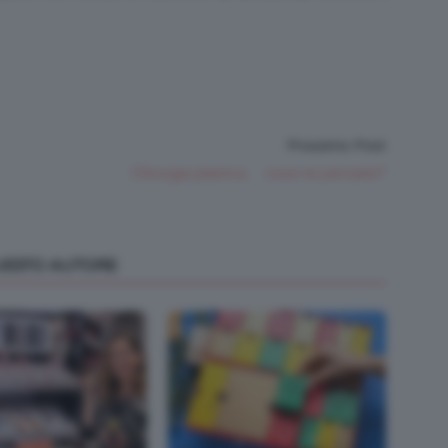
Prossimo Post
Chirurgia plastica… cosa ne pensate?
QUESTO AUTORE