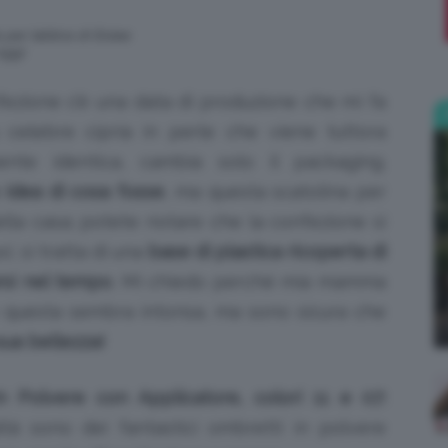
 per labbra di Estee
;)
oggi
nfezione c’è una data di produzione che mi fa
a celebre cipria in perle che viene tuttora
ente identica, cambia solo il packaging.
idea di cosa fosse
, ma questa scatolina per
ella casa; potete notare che la confezione si
’, si tratta di una
base di plastica ricoperta di
arsi nel tempo
. Mi chiedo perché mia mamma
e questa sembra intonsa, ma sono sicura che
sua bellezza!
n Polvere con Applicatore, colori 11 e 07:
tà sono dei fantastici ombretti in polvere