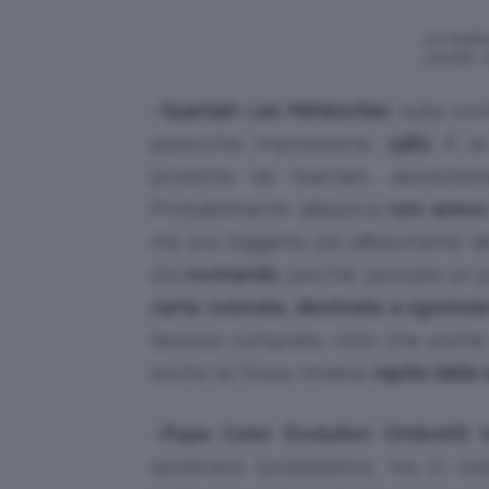
La matita
Lauder, 
–
Guerlain Les Météorites
: sulla co
parecchio impressione,
1982
. È l
prodotta da Guerlain, assolutam
Probabilmente all’epoca
non avevo 
me era l’oggetto più affascinante d
sta
rovinando
, perché, pensate un po
carta colorata, destinata a sgretol
l’avesse comprata, visto che anch
anche lei fosse rimasta
rapita dalla 
–
Pupa Color Evolution Ombretti i
sembrano lucidalabbra, ma in real