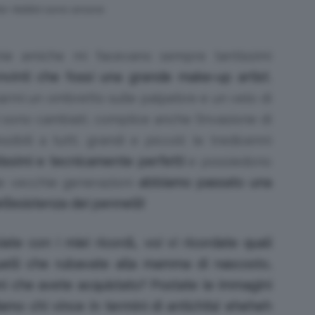
olor Addict sono ancora
ie amiche mi facevano sempre tantissimi
nvinti che fossi una grande make-up artist
,
rmi un ombretto sulle palpebre e un velo di
 sono cambiati, complice anche l’invasione di
sibili a tutti, grandi e piccoli: le tredicenni
ssimi e tecnicamente perfetti
e possiedono
le vecchie generazioni
abbiamo passato una
l’esistenza dei pennelli!
te con i miei ricordi… voi vi ricordate quali
 quelli che rubavate alla mamma di nascosto,
imi che avete acquistato? Postate le immagini
amo chi vince in termini di antichita’ eheheh