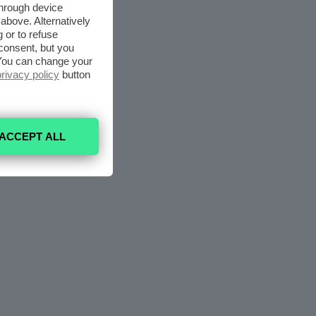
through device
above. Alternatively
 or to refuse
consent, but you
. You can change your
privacy policy
button
ACCEPT ALL