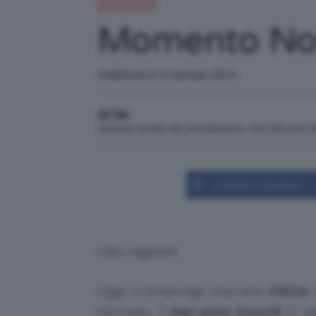
Uncategorized
Momento Nost
Pubblicato il: 9 Gennaio 2014
di Clio
Articolo scritto da una persona, non da una 
Condividi su Facebook
Ciao ragazze!
Oggi vi propongo una vera
chicca
:
ritrovato…
i miei primi trucchi!
O me