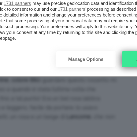
ur
1731 partners
may use precise geolocation data and identification 
n unico finish, di solito metallico/perlato! Di
ick to consent to our and our
1731 partners
’ processing as described 
rsione gialla, ma non la trovo più
detailed information and change your preferences before consenting
te that some processing of your personal data may not require your 
t to such processing. Your preferences will apply to this website only
aw your consent at any time by returning to this site and clicking the
webpage.
ei ricordi compare anche un
eyeliner liquido,
 cui creavo dei pasticci immensi e delle linee
Manage Options
hine
,
colore 680:
guardare questo rossetto mi
 a quando è stata l’ultima volta che
ino a tal punto! Era un bel rosa labbra
e leggero, facile da portare; lo usavo
etti, un rosa e un beige di
Lancome
, che non