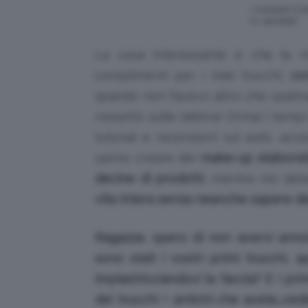
I rossetti C
in vendita!
La cosa interessante è che le m
complimenti per i miei trucchi,
co
quando non facevo altro che spalma
rossetto sulle labbra! Ormai i tempi
tutorial e recensioni sul web, acces
sanno creare dei
make-up elaborati
decine di prodotti
, mentre noi del
vita intera senza neanche sapere del
Ragazze, spero di non avervi annoia
sono stati i vostri primi trucchi,
impiastricciandovi la faccia? E i pr
dei trucchi + antichi che avete…vedi