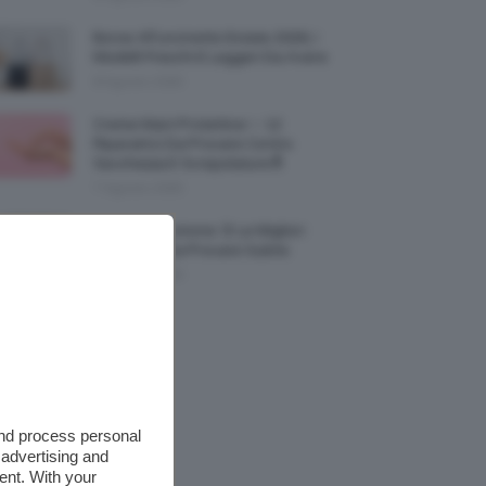
Borse All’uncinetto Estate 2026, I
Modelli Freschi E Leggeri Da Avere
8 Agosto 2026
Creme Mani Protettive ✨ 12
Riparatrici Da Provare Contro
Secchezza E Screpolature🔝
7 Agosto 2026
Profumi Al Limone 🍋 Le Migliori
Fragranze Da Provare Subito
7 Agosto 2026
and process personal
 advertising and
ent. With your