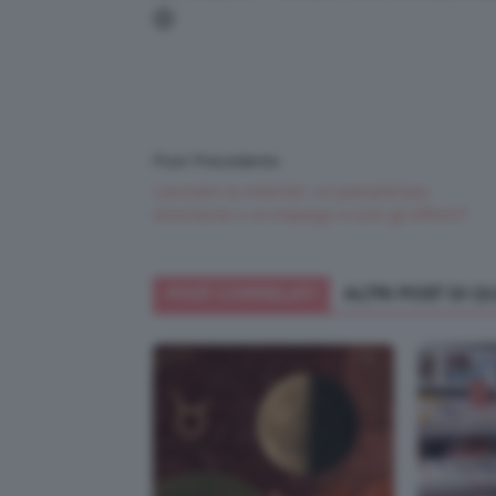
🙂
Post Precedente
Lavorare su internet: un passatempo
divertente o un impiego a tutti gli effetti?
POST CORRELATI
ALTRI POST DI 