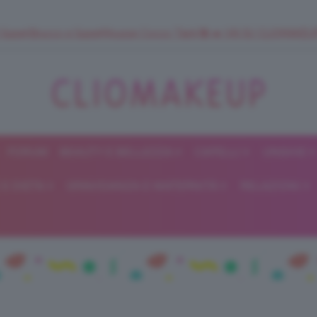
 SuperStrucco e SuperMousse Cocco Tiarè 🌺 ➡️ VAI SU CLIOMAK
FORUM
BEAUTY E BELLEZZA
CAPELLI
UNGHIE
ClioMakeUp
E DIETA
GRAVIDANZA E MATERNITÀ
RELAZIONI
Blog