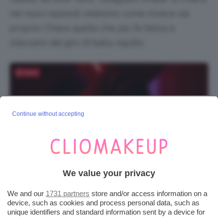
nei nuovi episodi vedremo come invece sia
proprio Chiara quella che più fa fatica a
staccarsi dal giro di baby-squillo.
Salva
Continue without accepting
We value your privacy
We and our
1731 partners
store and/or access information on a
device, such as cookies and process personal data, such as
unique identifiers and standard information sent by a device for