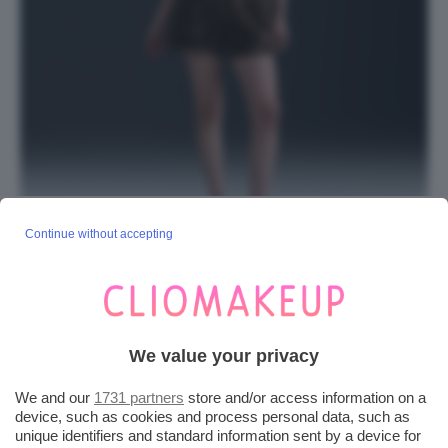
Continue without accepting
Nike, Shorts stampati in French Terry. Prezzo:
44,99€ su nike.com
We value your privacy
We and our
1731 partners
store and/or access information on a
Tornando ai pantaloni lunghi, vi consigliamo di
device, such as cookies and process personal data, such as
unique identifiers and standard information sent by a device for
dare un’occhiata ai
track pants Nike
. Il colore su