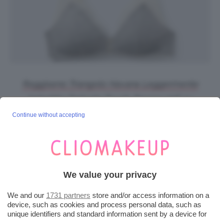
Reggiseno Triangolo Havana Leggermente
Imbottito Delicate Touch. Prezzo: 15€ su
tezenis.com
Continue without accepting
NOVITÀ TEZENIS PRIMAVERA
2025: GLI SLIP
We value your privacy
Per quanto riguarda le parti di sotto, nella
We and our
1731 partners
store and/or access information on a
device, such as cookies and process personal data, such as
collezione c’è spazio per varie tipologie di
unique identifiers and standard information sent by a device for