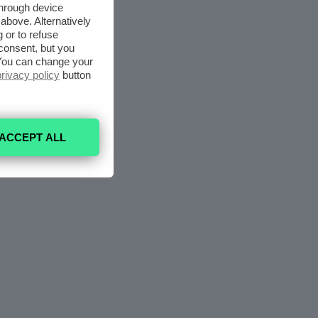
through device
above. Alternatively
 or to refuse
consent, but you
. You can change your
privacy policy
button
ACCEPT ALL