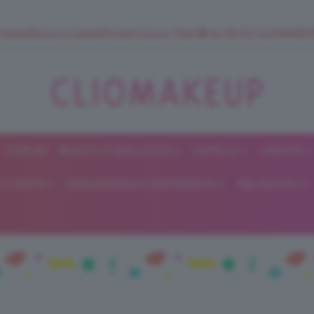
 SuperStrucco e SuperMousse Cocco Tiarè 🌺 ➡️ VAI SU CLIOMAK
FORUM
BEAUTY E BELLEZZA
CAPELLI
UNGHIE
ClioMakeUp
E DIETA
GRAVIDANZA E MATERNITÀ
RELAZIONI
Blog