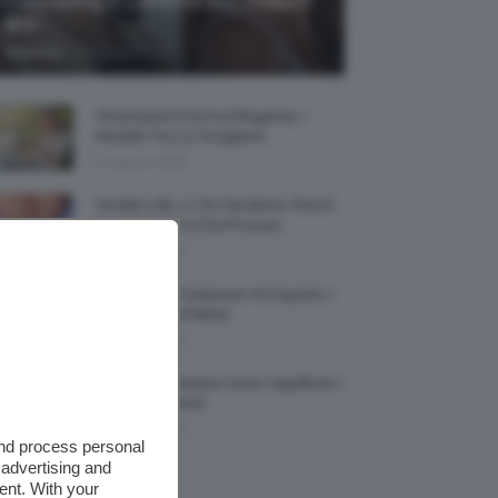
Contouring E L’effetto Sun Kissed?
🌞✨
-
TeamClio
5 Agosto 2026
Smartwatch Donna Elegante, I
Modelli Tra Cui Scegliere
5 Agosto 2026
Smalto Lilla: A Chi Sta Bene, Foto E
Idee Di Nail Art Da Provare
5 Agosto 2026
Profumi Da Comprare Ad Agosto, I
Più Buoni Del Mese
5 Agosto 2026
Protezione Solare Cuoio Capelluto: I
Migliori Prodotti
5 Agosto 2026
and process personal
 advertising and
ent. With your