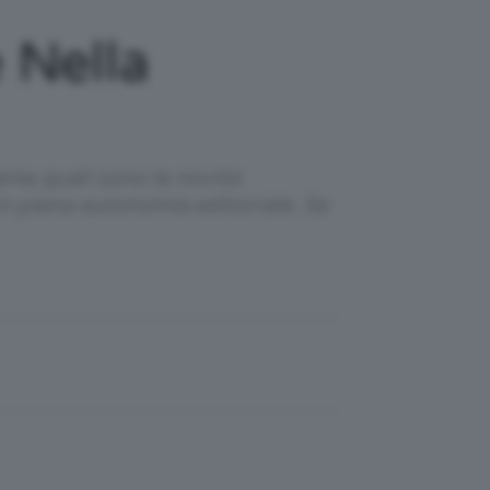
 Nella
ieme quali sono le novità
in piena autonomia editoriale. Se