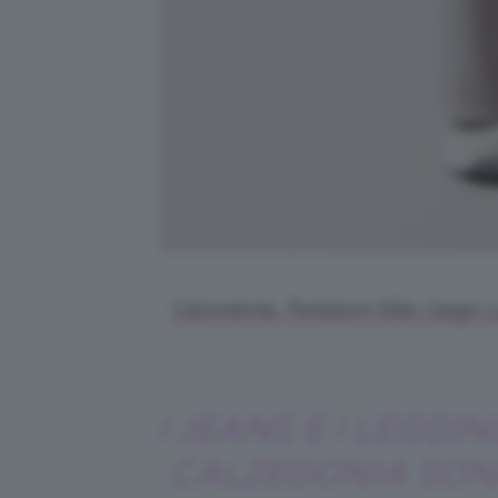
Calzedonia, Pantaloni Stile Cargo 
I JEANS E I LEGGIN
CALZEDONIA SO