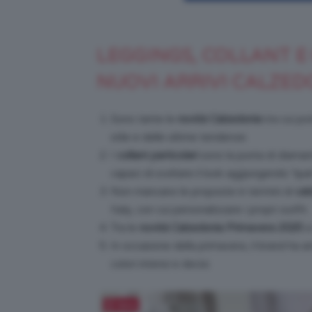
LEGGINGS, COLLANT E 
NUOVI ARRIVI CALZED
Sono tante le
novità Calzedonia
tra cui po
stile e delle ultime tendenze.
I
collant particolari
sono la punta di diaman
capaci di svoltare il look aggiungendo “quel
Non mancano le proposte in termini di
cal
Italy, con cui personalizzare i propri outfit.
Tra le
novità Calzedonia Primavera 2025
s
In occasione della primavera, il brand ha am
colori intensi e decisi.
Salva