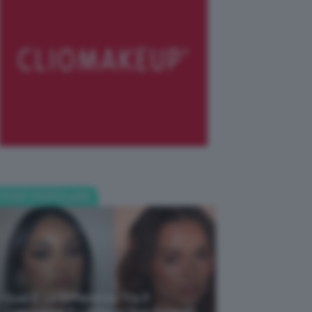
POST POPOLARI
Qual È La Differenza Tra Il