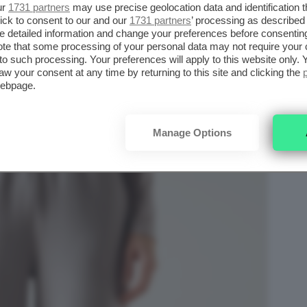
ur
1731 partners
may use precise geolocation data and identification 
ick to consent to our and our
1731 partners
’ processing as described 
 e comodi in assoluto spiccano i
cargo
, di
detailed information and change your preferences before consenting
te that some processing of your personal data may not require your 
i e protagonisti anche per i prossimi mesi.
t to such processing. Your preferences will apply to this website only
n vita e sono dotati di tasconi laterali.
aw your consent at any time by returning to this site and clicking the
webpage.
Manage Options