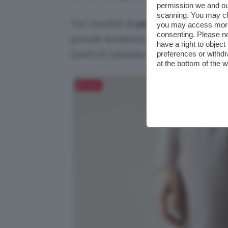
permission we and o
scanning. You may cl
Tra i modelli di
pantaloni
più pratici
you may access more 
consenting. Please no
grande tendenza nelle ultime stagion
have a right to objec
Quelli di Calzedonia hanno l’elastico i
preferences or withdr
at the bottom of the 
Salva