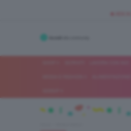
🥥 NEW IN
Accedi
alla community
SHOP
ISCRIVITI
LAVORA CON NOI
MODA E FASHION
ALIMENTAZIONE 
GOSSIP
Home
Moda e fashion