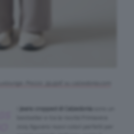
Luxlounge. Prezzo: 39,95€ su calzedonia.com
I
jeans cropped di Calzedonia
sono un
GS
bestseller e tra le novità Primavera
NO
2025 figurano nuovi colori perfetti per