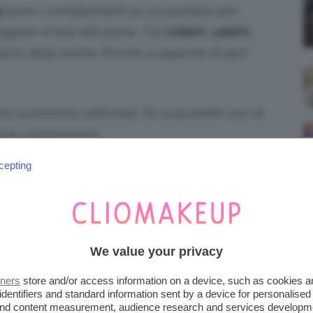
5
sono i complementi su cui puntare per
stagione ormai alle porte. Tra
collant
,
calzini
,
razzo della scelta. Pronte a saperne di più?
iena autonomia editoriale. Se acquistate uno di
 una commissione.
cepting
E JEANS TRA I NUOVI
25 DI CALZEDONIA
 dei dubbi su cosa indossare. Se non si hanno
We value your privacy
l catalogo delle
novità Calzedonia
fornisce
tners
store and/or access information on a device, such as cookies 
er quanto riguarda calze e calzini ma anche in
identifiers and standard information sent by a device for personalised
 and content measurement, audience research and services developm