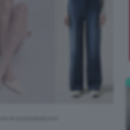
;)
sono di @calzedonia.com