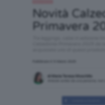
Moda e fashion
Novità Calze
Primavera 2
Tra leggings, calze in edizione li
Calzedonia Primavera 2025 da tene
acquistate uno di questi prodot
Pubblicato il: 9 Marzo 2025
di Maria Teresa Moschillo
Articolo scritto da una persona, no
Condividi su Facebook