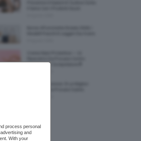
Prevenire Irritazioni E Sudore Sotto
Il Seno Con I Prodotti Giusti
8 Agosto 2026
Borse All’uncinetto Estate 2026, I
Modelli Freschi E Leggeri Da Avere
8 Agosto 2026
Creme Mani Protettive ✨ 12
Riparatrici Da Provare Contro
Secchezza E Screpolature🔝
7 Agosto 2026
Profumi Al Limone 🍋 Le Migliori
Fragranze Da Provare Subito
7 Agosto 2026
and process personal
 advertising and
ent. With your