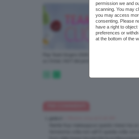
permission we and o
scanning. You may cl
you may access more 
consenting. Please no
have a right to objec
preferences or withdr
at the bottom of the 
Flop Team Giugno 2026: da Bilboa
Flop Team 
a L’Oréal, i NOT del periodo
a Garnier, 
755 COMMENTI
2 Ottobre 2014 at 6:18 AM
giulia d
Niente flop makeupposi questo mese ma un u
l’ennesima volta non va!!! E questa volta c
fossi stata brava ma perchè la professoressa è