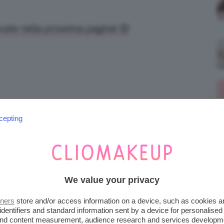
ovate nella prossima pagina! 🙂
cepting
Prossimo Post
I capelli delle star non sono i capelli delle star!
Ecco a voi la fiera delle parrucche!
We value your privacy
tners
store and/or access information on a device, such as cookies 
QUESTO AUTORE
identifiers and standard information sent by a device for personalised
 and content measurement, audience research and services developm