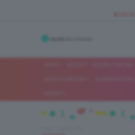
🥥 NEW IN
Accedi
alla community
SHOP
ISCRIVITI
LAVORA CON NOI
MODA E FASHION
ALIMENTAZIONE 
GOSSIP
Home
Flop TeamClio