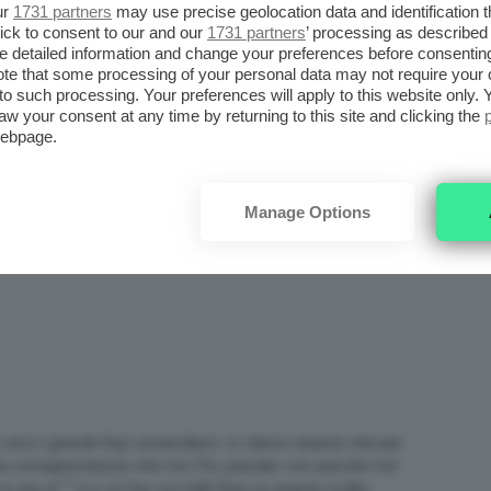
ur
1731 partners
may use precise geolocation data and identification 
ick to consent to our and our
1731 partners
’ processing as described 
detailed information and change your preferences before consenting
te that some processing of your personal data may not require your 
t to such processing. Your preferences will apply to this website only
aw your consent at any time by returning to this site and clicking the
webpage.
Maggio 2026: da Ondo
Flop Team Aprile 2026: da Yepoda
Manage Options
i NOT del periodo
a L’Oréal, i NOT del periodo
nico grande flop universitario: lo stesso esame che per
on la consapevolezza che non l’ho passato non perchè non
 una st****a e ce l’ha con tutti! Fare un esame scritto