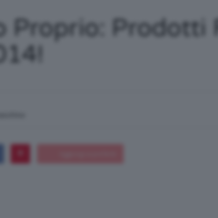
/
Proprio: Prodotti 
014!
Tutto
macchina
su
Trucco,