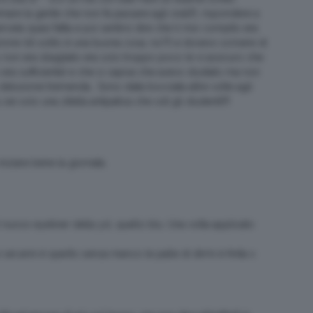
mare la gente che non fa passare agli orali!!), rispondere a
ercela quasi fatta e poi sentirsi dire che il mio compito era
ezione (di solito è una buona cosa, no?!) e dovevo scrivere di
to non era sbagliato era solo troppo poco (e vi assicuro che
era sufficiente) e che si capiva che avevo studiato ma non
a delusione tremenda… Sono stata bocciata altre volte agli
 solo una zitella antipatica che odi gli studenti!!!!
iziare bene la giornata.
nuovo eyeliner della ysl, quello blu. Una volta applicato
i anni è sparito senza manco le palle di dirmi è finita x