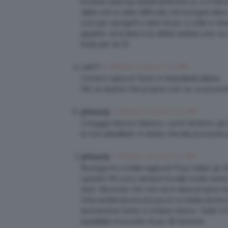
troverai sulla tua strada tantissimi st…zi in f
dalle crisi e nelle difficoltà che bisogna dar
così per spingerti a dare di più, a volte si 
appello ce la farai e la zitella resterà solo 
triste per lei 🙂
2 Ottobre 2014 at 7:04 AM
Lulú17
Come ti capisco! Sono in trepidante attesa
Per un esame che proprio non va. La prossima v
2 Ottobre 2014 at 7:07 AM
§Margot§
Coraggio tesoro! Spesso, i prof rendono gli e
tu non abbatterti, e vedrai che alla prossima 
2 Ottobre 2014 at 7:10 AM
§Margot§
Buongiorno a tutte ragazze! Flop make-up di 
Laurent. Mi sono sempre trovata molto bene co
stick. Secondo me, non ne è valsa proprio la
(che evidenzia ancora più le occhiaie anche
lavorandolo bene, e rimane oleoso. Sotto il 
aspettata moooolto di più 😉 bacione