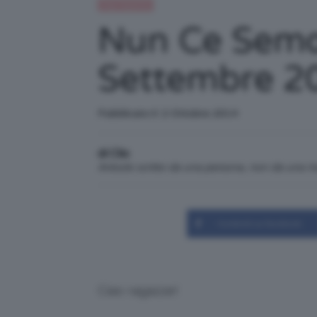
Flop TeamClio
Nun Ce Semo 
Settembre 2
Pubblicato il: 2 Ottobre 2014
di Clio
Articolo scritto da una persona, non da una 
Condividi su Facebook
Ciao ragazze!