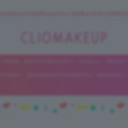
 SuperStrucco e SuperMousse Cocco Tiarè 🌺 ➡️ VAI SU CLIOMAK
FORUM
BEAUTY E BELLEZZA
CAPELLI
UNGHIE
ClioMakeUp
E DIETA
GRAVIDANZA E MATERNITÀ
RELAZIONI
Blog