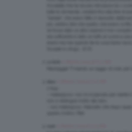
(modalità che ha dovuto introdurre lei x scre
tutte le domande, credere fino alla fine di av
“banale”, che avevo fatto il riassunto della l
più, sentirsi dire che quello che avevo scrit
se fosse stato un altro esame il mio compito 
era sufficiente è stato un tuffo al cuore e un
esami ma mai quando fai le cose bene ma tu sei
Scusate lo sfogo… 🙁 🙁
2 Ottobre 2014 at 6:27 AM
La fanfa
Mannaggia! TI mando un raggio di sole, per in
2 Ottobre 2014 at 7:02 AM
Mara
2 flop:
– makeuposo: non mi è piaciuto per niente il 
non si distingue molto dal nero
– non makeuposo: fidanzato che dopo quasi se
questo motivo. Mah
2 Ottobre 2014 at 7:03 AM
mark