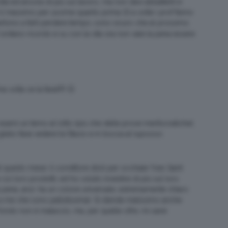
acoltà ed ancora di più sul lavoro, ma non devi abbatterti è
e il massimo per uscirne quanto prima 🙂 a volte i prof fanno
divertono a farti perdere tempo..sono sicuro che al prossimo
un lontano ricordo e su con la vita ora non vale la pena essere
olta ce la farai!!!!! 🙂
sami un terno al lotto (più che delle prove meritocratiche);
glielo farai vedere tu! Bacio e in bocca al lupoooo
questo mese: il correttore stick per occhiaie Yves Saint
i loro prodotti, ed ho voluto investire di più sul loro
 pena, anzi: ha un colore universale, estremamente chiaro
 a me che sono pallidissima). Si stende malissimo anche
fondo non è malaccio, ma, per quelle cifre, mi sarei