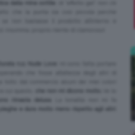
ica dalla mina sottile
, di “effetto gel” non c’è
fatto che la punta sia così piccola perché
;)
se non bastasse il prodotto all’interno è
izzi. Insomma, proprio niente di clamoroso!
urata n.11 Nude Love
: mi sono fatta portare
rando che fosse all’altezza degli altri di
 tolto dal commercio alcuni dei miei colori
ra cui questo,
che non mi dicono molto.
Ve lo
ono rimasta delusa
. La tonalità non mi fa
pieghe e dura molto meno rispetto agli altri
;