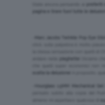
State ancora pensando ai
preferiti d
pagina e tirare fuori tutte le delus
–
Marc Jacobs Twinkle Pop Eye Stic
stick, sulla palpebra è molto piace
la stessa sensazione con quelli di C
andare nelle
pieghette
! Diciamo ch
che quelli super economici non m
scatta la delusione
! A proposito, qual
–
Hourglass 1.5MM Mechanical Gel 
pensato subito alla copia del Pus
almeno mi aspettavo qualcosa di
su