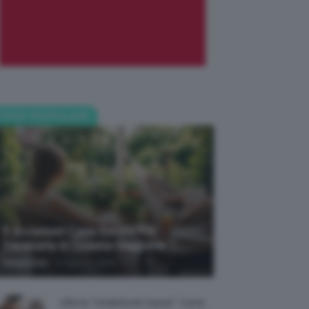
POST POPOLARI
5 Accessori Casa Estate Per
Decorarla In Questa Stagione
-
Giorgia Asti
8 Agosto 2026
Allerta “Underboob Sweat”: Come