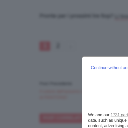
Pronte per i prossimi tre flop?
Li tr
1
2
Continue without ac
Post Precedente
Il colore dell’autunno 2014 è il Sangria, parola
di PANTONE!
We and our
1731 par
POST CORRELATI
ALTRI POST DI 
data, such as unique 
content, advertising