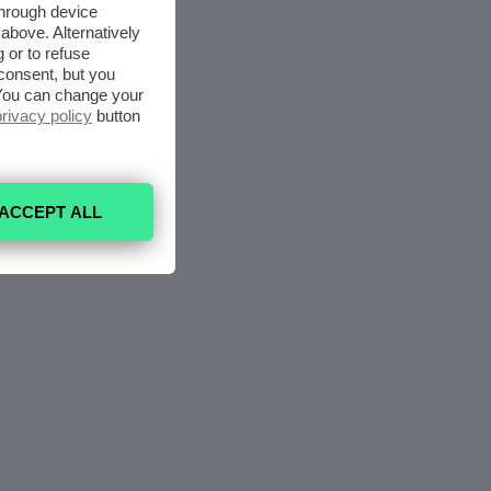
through device
above. Alternatively
 or to refuse
consent, but you
. You can change your
privacy policy
button
ACCEPT ALL