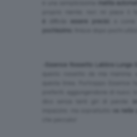
è una semplicissima
matita automat
proprio niente; non mi piace il 
è
difficile
essere precisi
, e come 
pochissimo
, finisce dopo pochi util
–
Essence Rossetto Labbra Lunga D
questo rossetto da mia mamma, spe
questa linea. Purtroppo Essence ha
preferiti, aggiungendone di nuovi, t
dico senza tanti giri di parole:
s
impazzire, ma soprattutto
va nelle 
che peccato!