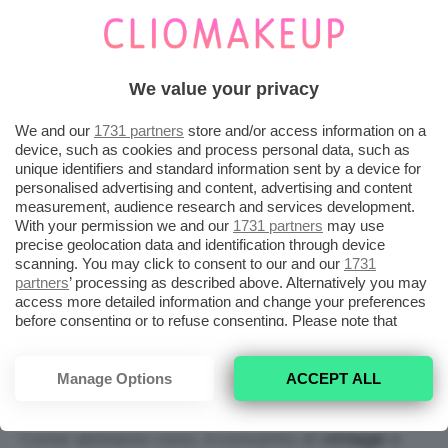
We value your privacy
We and our
1731 partners
store and/or access information on a
device, such as cookies and process personal data, such as
unique identifiers and standard information sent by a device for
personalised advertising and content, advertising and content
measurement, audience research and services development.
With your permission we and our
1731 partners
may use
precise geolocation data and identification through device
Guess, Occhiali da donna. Prezzo: 54,75€ su
scanning. You may click to consent to our and our
1731
amazon.it
partners
’ processing as described above. Alternatively you may
access more detailed information and change your preferences
before consenting or to refuse consenting. Please note that
some processing of your personal data may not require your
DOVE ACQUISTARE GLI
consent, but you have a right to object to such processing. Your
preferences will apply to this website only. You can change
OCCHIALI DA SOLE VINTAGE
Manage Options
ACCEPT ALL
your preferences or withdraw your consent at any time by
returning to this site and clicking the
privacy policy
button at the
bottom of the webpage.
Come abbiamo visto, il concetto di
vintage
è