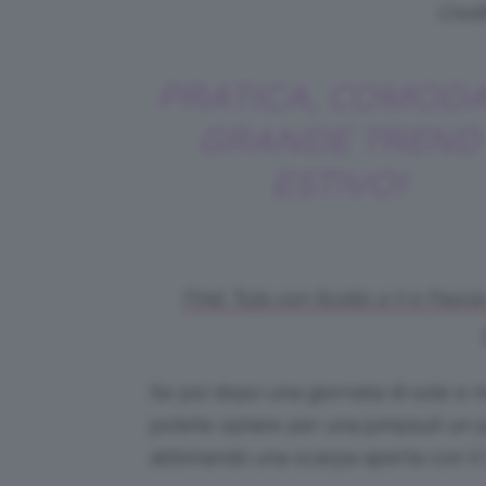
Credi
PRATICA, COMODA
GRANDE TREND
ESTIVO!
Find, Tuta con Scollo a V e Fasci
Se poi dopo una giornata di sole e 
potete optare per una jumpsuit un p
abbinando una scarpa aperta con il 