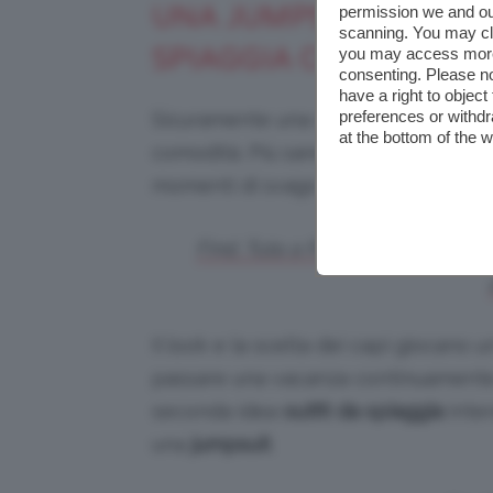
UNA JUMPSUIT PER CH
permission we and o
scanning. You may cl
SPIAGGIA COMODO E 
you may access more 
consenting. Please no
have a right to objec
preferences or withdr
Sicuramente una delle prerogative in
at the bottom of the 
comodità. Più saremo comode e a nos
momenti di svago e divertimento.
Find, Tuta a Pantaloncino Smani
Il look e la scelta dei capi giocano 
passare una vacanza continuamente a 
seconda idea
outfit da spiaggia
inter
una
jumpsuit
.