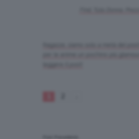
Find, Tuta Donna. Prez
Ragazze, siamo solo a metà del post!
per le anime un pochino più glamour?
leggere il post!
1
2
Post Precedente