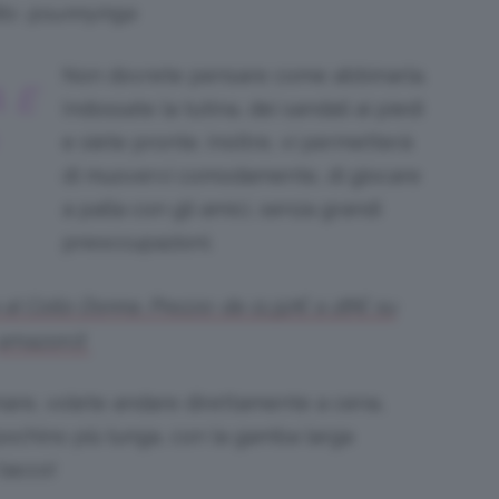
ts: @sunnyinga
Non dovrete pensare come abbinarla.
 E
Indossate la tutina, dei sandali ai piedi
e siete pronte. Inoltre, vi permetterà
di muovervi comodamente, di giocare
a palla con gli amici, senza grandi
preoccupazioni.
a al Collo Donna. Prezzo: da 11,52€ a 28€ su
amazon.it
mare, volete andare direttamente a cena,
ochino più lunga, con la gamba larga
tacco!