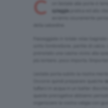
C
on l’estate alle porte è te
spiaggia
pratica ed allo st
avranno sicuramente pensat
della salsedine.
Passeggiate in totale relax bagnate d
sotto l’ombrellone, partite di calcio
prenotato una casina vicino alla s
più lontano, poco importa, l’importan
L’estate porta subito la nostra ment
Occorre quindi preparare qualche
o
tuffarci in acqua in un batter d’occhi
queste prerogative abbiamo pensato
organizzare la vostra valigia con gus