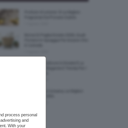
Profumi Al Limone 🍋 Le Migliori
Fragranze Da Provare Subito
7 Agosto 2026
Borse Di Paglia Estate 2026, Quali
Portarsi In Spiaggia Per Essere Chic
E Comode
7 Agosto 2026
La French Pedicure In Estate È La
Nail Art Più Elegante E Trendy Per I
Nostri Piedini
7 Agosto 2026
Tinta Labbra Coreana, Le Migliori
Da Provare ORA
7 Agosto 2026
and process personal
 advertising and
ent. With your