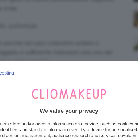
le onde.
ts: @sforsilvija
 perché nel caso volessimo andare a
giata, è sufficiente indossare solo uno dei
cino e siamo pronte!
cepting
a. Prezzo: da 9€ a 30€ su amazon.it
in più, al posto della t-shirt potete
ody trendy!
We value your privacy
ezzo: da 8,44€ a 18€ su amazon.it
tners
store and/or access information on a device, such as cookies 
identifiers and standard information sent by a device for personalised
 and content measurement, audience research and services developm