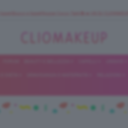
 SuperStrucco e SuperMousse Cocco Tiarè 🌺 ➡️ VAI SU CLIOMAK
FORUM
BEAUTY E BELLEZZA
CAPELLI
UNGHIE
ClioMakeUp
E DIETA
GRAVIDANZA E MATERNITÀ
RELAZIONI
Blog