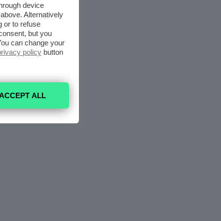
through device
above. Alternatively
 or to refuse
consent, but you
. You can change your
privacy policy
button
ACCEPT ALL