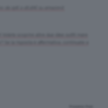
zo: da 15€ a 18,16€ su amazon.it
 Volete scoprire altre due idee outfit mare
 Se la risposta è affermativa, continuate a
Prossimo Post