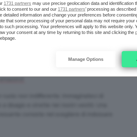
I VUOLE UN OUTFIT DA
ur
1731 partners
may use precise geolocation data and identification 
ick to consent to our and our
1731 partners
’ processing as described 
DI TENDENZA
detailed information and change your preferences before consenting
te that some processing of your personal data may not require your 
t to such processing. Your preferences will apply to this website only
aw your consent at any time by returning to this site and clicking the
 vacanza, oltre al relax, deve essere la
webpage.
tro agio e più potremo rilassarci e goderci i
Manage Options
cata Donna. Prezzo: da 19,26€ a 25,16€ su
amazon.it
un ruolo non indifferente. Immaginatevi di
disagio e strette nei nostri vestiti. Una
essante consiste nel scegliere di indossare