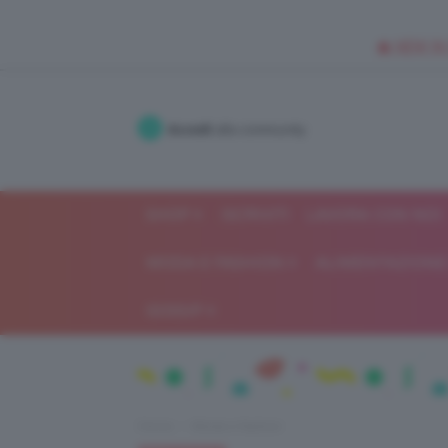
🥥 NEW IN
Accedi
alla community
SHOP
ISCRIVITI
LAVORA CON NOI
MODA E FASHION
ALIMENTAZIONE 
GOSSIP
Home
Moda e fashion