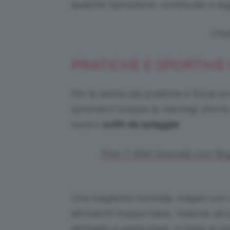
qualche ispirazione,
continuate a leg
Cred
PRATICHE E SPORTIVE
Per le anime più pratiche e forse un
spremerci troppo le meningi, shorts
nostro
outfit da spiaggia
!
Find, T-Shirt Girocollo con Sl
Una maglietta morbida, magari con u
altrimenti troppo basic, insieme ad 
dettaglio e particolare, in base ai no