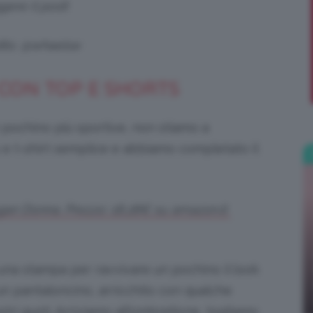
gere il post
!
;)
its: @whaelse
 CON TOP E SHORTS
 pochino più sportive, non stiamo a
 e t-shirt semplice e abbiamo completato il
ogan Donna. Prezzo: 18,28€ su amazon.it
na stampa per ravvivare un pochino il look
un pantaloncino, arricchito con qualche
stri gusti. Arriviamo all’ombrellone, togliamo