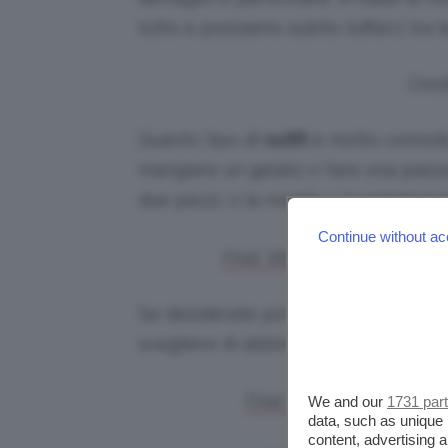
tutto e possiamo subito tuffarci tra 
Credi
Questo tipo di
outfit
è molto comodo
mangiare un gelato o fare una passeg
due pezzi, o la maglia o il pantalon
Continue without ac
Find, Shorts Bingham Donn
Se desiderate poi dare un tocco glam 
scegliere di abbinare un top o un b
Find, Canotta Donna. Pr
We and our
1731 par
data, such as unique 
content, advertising