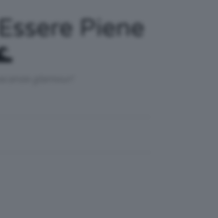
 Essere Piene
🌊
 vacanze glamour!