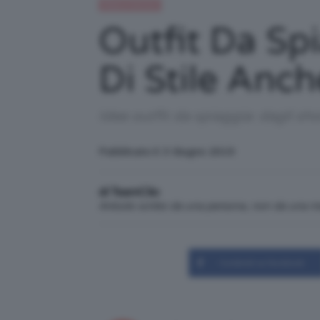
Moda e fashion
Outfit Da Sp
Di Stile Anch
Idee outfit da spiaggia: dagli sh
Pubblicato il: 3 Giugno 2019
di TeamClio
Articolo scritto da una persona, non da una 
Condividi su Facebook