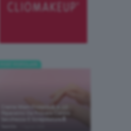
POST POPOLARI
Creme Mani Protettive ✨ 12
Riparatrici Da Provare Contro
Secchezza E Screpolature🔝
-
TeamClio
7 Agosto 2026