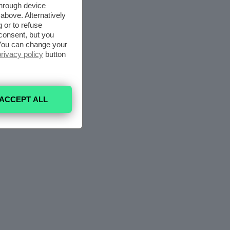
through device
above. Alternatively
 or to refuse
consent, but you
. You can change your
privacy policy
button
ACCEPT ALL