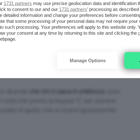
el momento in cui lo si utilizza
. E basta.
ur
1731 partners
may use precise geolocation data and identification 
ick to consent to our and our
1731 partners
’ processing as described 
detailed information and change your preferences before consenting
st per via di collaborazioni/contratti da testimonial ecc ecc.
archiato in faccia, no?
te that some processing of your personal data may not require your 
t to such processing. Your preferences will apply to this website only
aw your consent at any time by returning to this site and clicking the
 il lavoro che c’è dietro al packaging e al
webpage.
rci arrivare a quel momento di soddisfazione:
rossetto da una confezione originale e di
Manage Options
e il loro prodotto, sentendoci delle vere
sto dicendo
che chi ci casca è un’allocca
, sono
ni volta che premo la doppia “C” per estrarre
analisi di quello che un brand (giustamente)