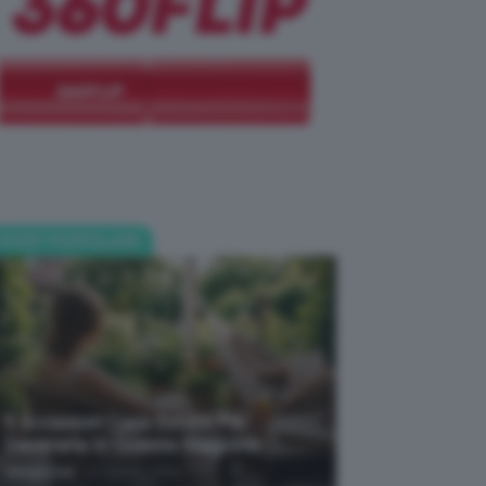
POST POPOLARI
li).
5 Accessori Casa Estate Per
Decorarla In Questa Stagione
-
Giorgia Asti
8 Agosto 2026