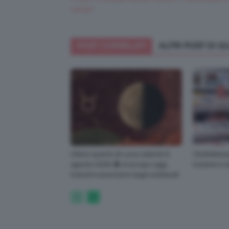
cacao!
POST CORRELATI
ALTRI POST DI 
Ultimo quarto di Luna calante 6
ClioMakeUp
agosto 2026 🌗 oroscopo oggi,
insieme e t
transiti e previsioni segni zodiacali