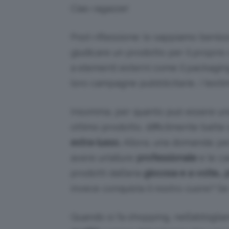
Ciao ragazze!
Post-riflessione: lo sappiamo benis
giudicare un prodotto per il propri
a elementi esterni come il packaging,
loro campagne pubblicitarie, i testim
Insomma, per quanto può essere u
ottimo prodotto, difficilmente batte 
extra-lusso.
Allora, una domanda: pe
avere un’allure
professionale
e le c
prodotti dall’aria
giocosa e a volte… 
invece conquista il nostro cuore? Se 
Quando si fa shopping, nell’abbigli