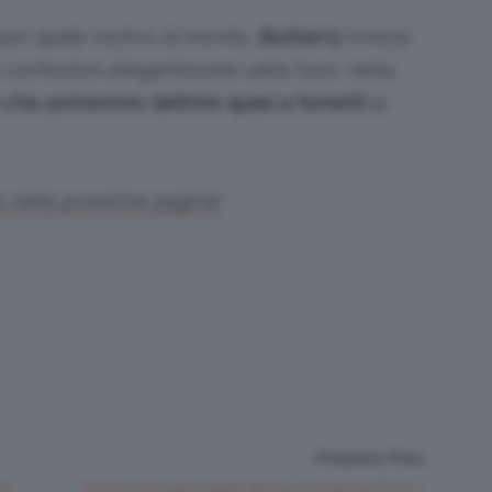
 per quale motivo al mondo,
Burberry
invece
 confezioni elegantissime salta fuori, nella
 che potremmo definire quasi a fumetti
(e
e nella prossima pagina!
Prossimo Post
il
Uomini nei panni delle donne al cinema! Ecco i