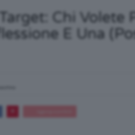
/
Target: Chi Volete 
lessione E Una (pos
Tutto
su
macchina
Trucco,