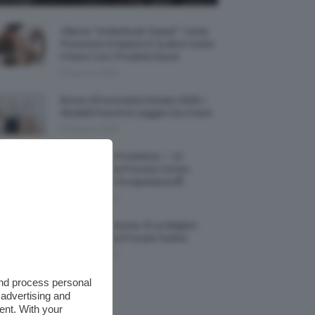
Allerta “Underboob Sweat”: Come
Prevenire Irritazioni E Sudore Sotto
Il Seno Con I Prodotti Giusti
8 Agosto 2026
Borse All’uncinetto Estate 2026, I
Modelli Freschi E Leggeri Da Avere
8 Agosto 2026
Creme Mani Protettive ✨ 12
Riparatrici Da Provare Contro
Secchezza E Screpolature🔝
7 Agosto 2026
Profumi Al Limone 🍋 Le Migliori
Fragranze Da Provare Subito
7 Agosto 2026
and process personal
 advertising and
ent. With your