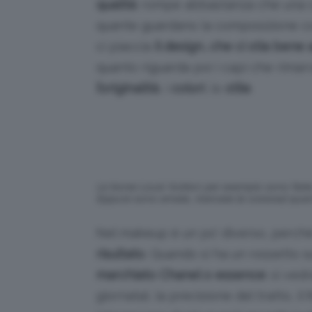
qualità
: rompe abbastanza che una ca
quante guardano la composizione c
ci piaccia
il design, che ci stia bene
quanto riguarda poi i capi che rimar
l’originalità
, i
colori
, lo
stile
.
Le borse Louis Vuitton per esempio sono fatte di
Eppure sono amate, ricercate (e costose) quanto 
Nel makeup è un po’ diverso, perché 
risultato
. Quando si ha un rossetto s
marchiato Chanel o essence
: si ved
giornata), la precisione del tratto, il 