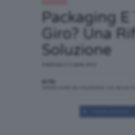
Uncategorized
Packaging E 
Giro? Una Rif
Soluzione
Pubblicato il: 5 Aprile 2015
di Clio
Articolo scritto da una persona, non da una 
Condividi su Facebook