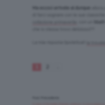
Ma eccoci arrivate al dunque:
allora
di farci sognare con le sue classiche
, con un
blush
collezione primaverile
che io stessa trovo delizioso)??
La mia risposta (ipotetica!)
la trovat
1
2
Post Precedente
Il cibo ti fa bella Easter edition: il cioccolato e 