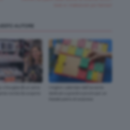
look e i makeover più famosi!
QUESTO AUTORE
 x Douglas 🎂 un anno
I migliori calendari dell’avvento
ante novità da scoprire
dedicati a grandi e piccini per un
Natale pieno di sorprese