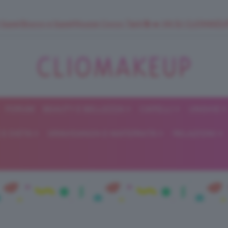
 SuperStrucco e SuperMousse Cocco Tiarè 🌺 ➡️ VAI SU CLIOMAK
FORUM
BEAUTY E BELLEZZA
CAPELLI
UNGHIE
ClioMakeUp
E DIETA
GRAVIDANZA E MATERNITÀ
RELAZIONI
Blog