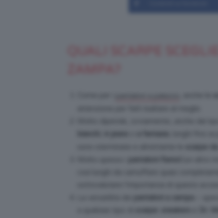
Condividi su Facebook
QUALI SCARPE SCEGLIE
ZAMPA?
Come per i
, anche le
s
pantaloni a palazzo
attenzione per farli risaltare al meglio.
Molto dipende, ovviamente, anche dal tip
bianchi
,
in
jeans
o
a fantasia
, lunghi fino a
sono sterminate e altrettante le
scarpe da
Molto spesso i
pantaloni flared
(un altro 
così lunghi da camuffare quasi completame
sottovalutare l’importanza di questo acces
La versatilità dei
pantaloni a zampa
– spec
a qualsiasi tipo di
scarpe
:
sneakers
e
Dr. M