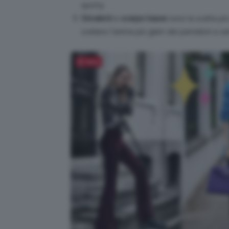
sporty.
Stivaletti
e
scarpe basse
sono la scelta più
svelano l’anima più glam dei pantaloni a z
Salva