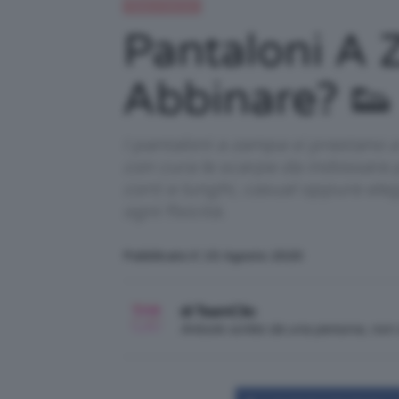
Moda e fashion
Pantaloni A 
Abbinare? 👟
I pantaloni a zampa si prestano 
con cura le scarpe da indossare p
corti e lunghi, casual oppure ele
ogni fisicità.
Pubblicato il: 15 Agosto 2020
di TeamClio
Articolo scritto da una persona, no