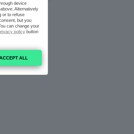
through device
above. Alternatively
 or to refuse
consent, but you
. You can change your
privacy policy
button
ACCEPT ALL