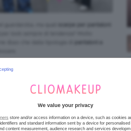
l guardaroba, ma quali
scarpe per
pantaloni
per look sempre di tendenza? Molto
e d’uso che dalla tipologia di
pantaloni a
ossare.
ono più di quelle che pensate. Le scarpe che
cepting
i
,
corti
, monocromatici o stampati sono
so e in grado di accontentare qualsiasi
ù, con una carrellata di
outfit
ispirazionali da
We value your privacy
tners
store and/or access information on a device, such as cookies 
E SNEAKERS PER UN LOOK
identifiers and standard information sent by a device for personalised
 and content measurement, audience research and services developm