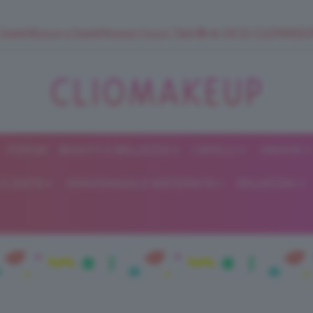
 SuperStrucco e SuperMousse Cocco Tiarè 🌺 ➡️ VAI SU CLIOMAK
FORUM
BEAUTY E BELLEZZA
CAPELLI
UNGHIE
ClioMakeUp
E DIETA
GRAVIDANZA E MATERNITÀ
RELAZIONI
Blog