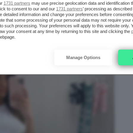
ur
1731 partners
may use precise geolocation data and identification 
ick to consent to our and our
1731 partners
’ processing as described 
detailed information and change your preferences before consenting
a un vero e proprio ritorno dei
pantaloni a
te that some processing of your personal data may not require your 
t to such processing. Your preferences will apply to this website only
l mood elegante oppure super casual, questi
aw your consent at any time by returning to this site and clicking the
 mille modi diversi.
webpage.
Manage Options