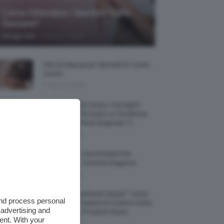
Come Difendere I Bambini Dalle
Zanzare?
-
Giorgia Asti
9 Agosto 2026
Olio Di Macassar: Benefici E Come
Usarlo
9 Agosto 2026
Wet Skin Look Corpo: Consigli E
Trucchi Per Ricreare La Tendenza
Bodycare Effetto Bagnato 💦
9 Agosto 2026
5 Accessori Casa Estate Per
Decorarla In Questa Stagione
8 Agosto 2026
Allerta “Underboob Sweat”: Come
and process personal
Prevenire Irritazioni E Sudore Sotto
 advertising and
Il Seno Con I Prodotti Giusti
ent. With your
8 Agosto 2026