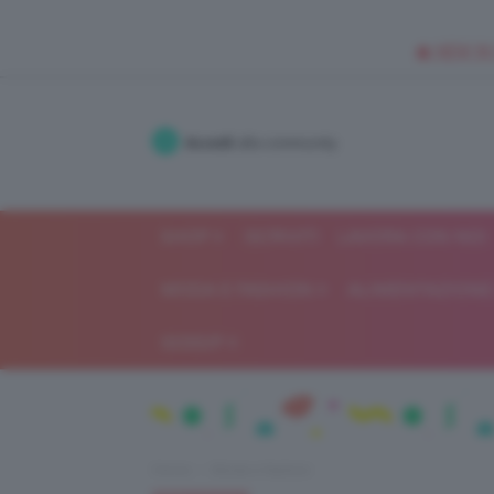
🥥 NEW IN
Accedi
alla community
SHOP
ISCRIVITI
LAVORA CON NOI
MODA E FASHION
ALIMENTAZIONE 
GOSSIP
Home
Moda e fashion