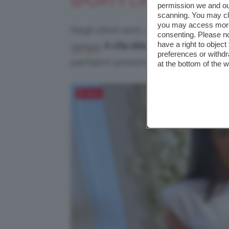
SPORTY CHIC
permission we and o
scanning. You may cl
you may access more 
Negli ultimi anni, abbiamo assistito 
consenting. Please no
have a right to objec
.
A vita alta
oppure
bassa
, da
zampa
preferences or withdr
pantaloni possono essere abbinati in
at the bottom of the 
Salva