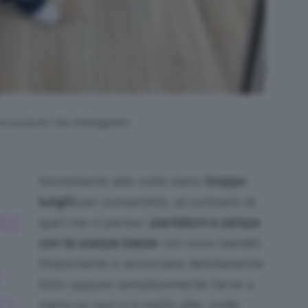
rcouture Via Instagram
Nonostante alle volte siano
troppo
lunghi
per consentirlo, al contrario di
RS
quel che si pensa i
pantaloni a zampa
con le scarpe basse
non sono banditi:
l’importante è accorciare debitamente
l’orlo oppure semplicemente farne a
O
meno se non si è molto alte, onde