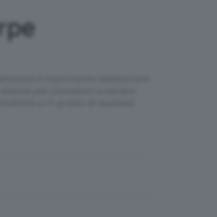
rpe
viamente è importante selezionare
e adatte per pantaloni a zampa
tendenze e in grado di esaltare