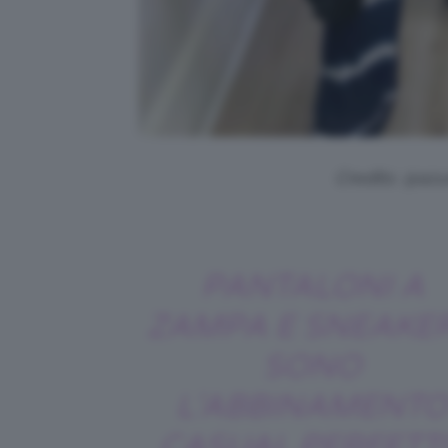
Credits: @azu
PANTALONI A
ZAMPA E SNEAKE
SONO
L’ABBINAMENTO
CASUAL PERFETT