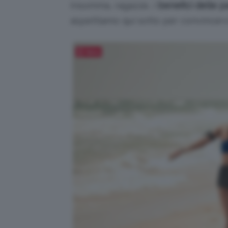
Insomma, ragazze, i
benefici delle p
aspettiamo qui sotto per convincerv
Salva