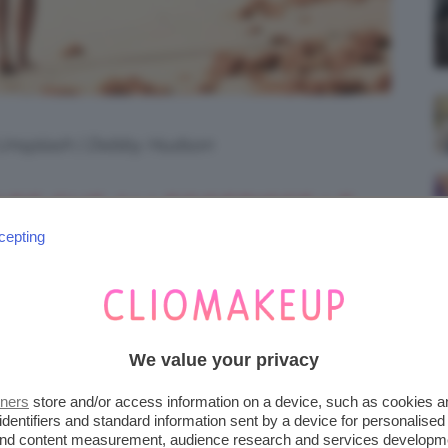
i Unsplash | Debby Hudson
RE CHE ALLEGGERISCE LE
cepting
camminare a piedi nudi
, anche se questa
ttutto se parliamo di
passeggiate al mare
!
We value your privacy
ia
coinvolge diversi muscoli ed è un’attività
senza sudare eccessivamente.
tners
store and/or access information on a device, such as cookies 
identifiers and standard information sent by a device for personalised
 and content measurement, audience research and services developm