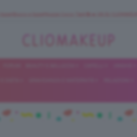
 SuperStrucco e SuperMousse Cocco Tiarè 🌺 ➡️ VAI SU CLIOMAK
FORUM
BEAUTY E BELLEZZA
CAPELLI
UNGHIE
ClioMakeUp
E DIETA
GRAVIDANZA E MATERNITÀ
RELAZIONI
Blog