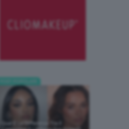
POST POPOLARI
Qual È La Differenza Tra Il