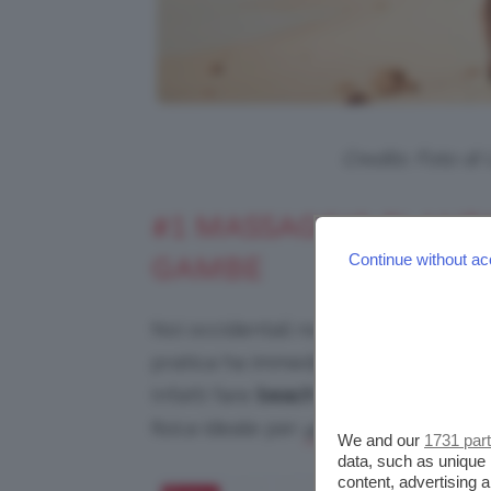
Credits: Foto d
#1 MASSAGGIO PLANTA
Continue without ac
GAMBE
Noi occidentali non siamo abituati a
pratica ha immediati benefici, sopra
Infatti fare
beach walking sulla sabb
fisica ideale per
allenarsi in spiaggia
We and our
1731 par
data, such as unique 
content, advertising