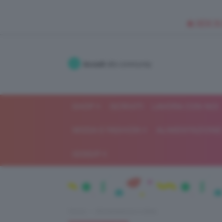
🥥 NEW IN
Accedi
alla community
SHOP
ISCRIVITI
LAVORA CON NOI
MODA E FASHION
ALIMENTAZIONE 
GOSSIP
Home
Alimentazione e dieta