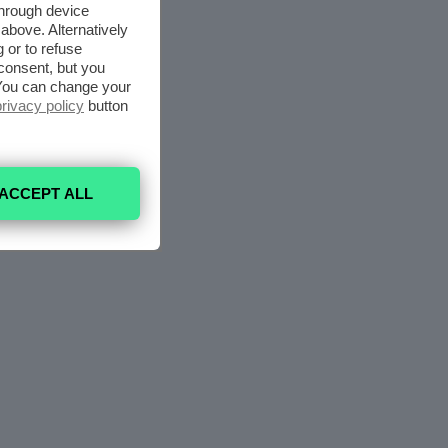
through device
above. Alternatively
 or to refuse
consent, but you
. You can change your
privacy policy
button
ACCEPT ALL