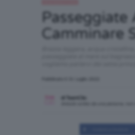
Alimentazione e dieta
Passeggiate 
Camminare S
Brezza leggera, acqua cristallina, 
passeggiate al mare sul bagnasciu
vogliamo parlarvi dei sette princi
Pubblicato il: 31 Luglio 2022
di TeamClio
Articolo scritto da una persona, no
Condividi su Facebook