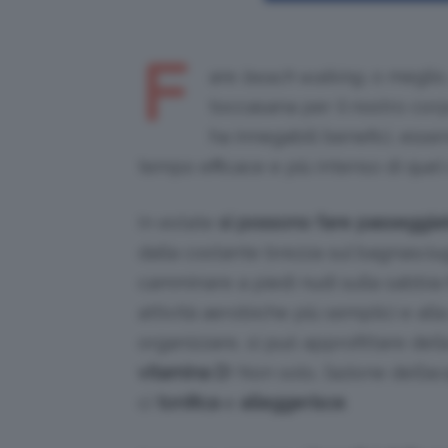
F
are
beach walking
, o megli
toccasana per il nostro corpo
ha innegabili benefici, ess
tempo efficace e più intenso di quel
In estate
si possono fare passeggia
dalla costante brezza sul bagnasciu
camminare a piedi nudi sulla sabbia 
attività aerobiche più semplici e alla 
organizzare, si può approfittare del
vitamina D
! Non solo, l’azione dell
ci
tonifica
e
alleggerisce
.