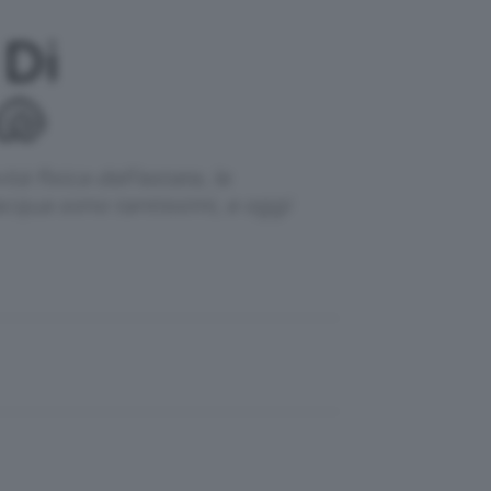
 Di
🐚
tà fisica dell'estate, le
acqua sono tantissimi, e oggi