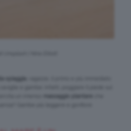
i Unsplash | Nina Elliott
la spiaggia
, ragazze, il primo e più immediato
aviglie e gambe: infatti, poggiare il piede sul
ercita un intenso
massaggio plantare
che
guenza? Gambe più leggere e gonfiore