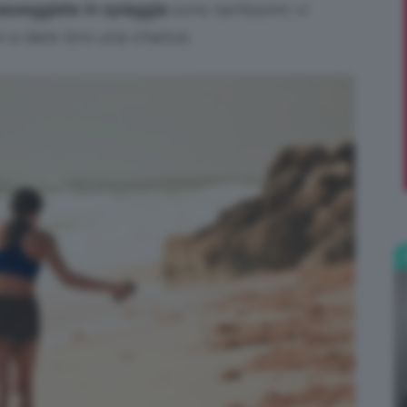
asseggiate in spiaggia
sono tantissimi: vi
i a dare loro una chance.
;)