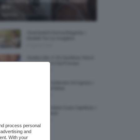
Contouring E L’effetto Sun Kissed?
🌞✨
-
TeamClio
5 Agosto 2026
Smartwatch Donna Elegante, I
Modelli Tra Cui Scegliere
5 Agosto 2026
Smalto Lilla: A Chi Sta Bene, Foto E
Idee Di Nail Art Da Provare
5 Agosto 2026
Profumi Da Comprare Ad Agosto, I
Più Buoni Del Mese
5 Agosto 2026
Protezione Solare Cuoio Capelluto: I
Migliori Prodotti
5 Agosto 2026
and process personal
 advertising and
ent. With your