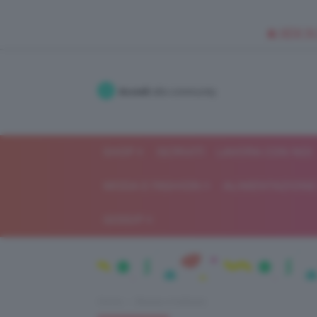
🥥 NEW IN
Accedi
alla community
SHOP
ISCRIVITI
LAVORA CON NOI
MODA E FASHION
ALIMENTAZIONE 
GOSSIP
Home
Beauty e bellezza