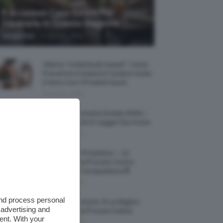
5 Accessori Casa Estate Per
Decorarla In Questa Stagione
-
Giorgia Asti
8 Agosto 2026
Allerta “Underboob Sweat”: Come
Prevenire Irritazioni E Sudore Sotto
Il Seno Con I Prodotti Giusti
8 Agosto 2026
Borse All’uncinetto Estate 2026, I
Modelli Freschi E Leggeri Da Avere
8 Agosto 2026
Creme Mani Protettive ✨ 12
Riparatrici Da Provare Contro
Secchezza E Screpolature🔝
7 Agosto 2026
and process personal
Profumi Al Limone 🍋 Le Migliori
 advertising and
Fragranze Da Provare Subito
ent. With your
7 Agosto 2026