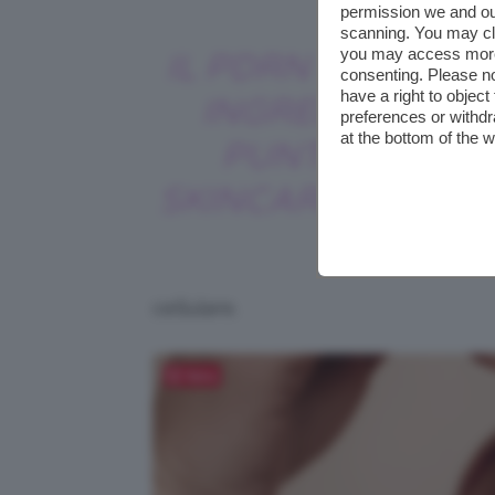
permission we and o
scanning. You may cl
you may access more 
IL PDRN È IL NUO
consenting. Please no
have a right to objec
INGREDIENTE DI
preferences or withdr
at the bottom of the 
PUNTA DELLA
SKINCARE COREA
cellulare.
Salva