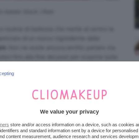
to Adobe Stock | Rido
 routine di bellezza che mette al centro la
nnamorare di un nuovo ingrediente dalle
re
. Non ne avete ancora sentito parlare ma
teci fino alla fine del post per scoprire tutte
a inserire nella vostra routine di bellezza.
cepting
INGREDIENTE PREFERITO
ICTED
We value your privacy
salmone
? Il
Polideossiribonucleotide
, un
aticità è stato abbreviato in
PDRN
e che in
tners
store and/or access information on a device, such as cookies 
identifiers and standard information sent by a device for personalised
 la
punta per rigenerare la pelle.
skincare
 and content measurement, audience research and services developm