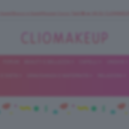
 SuperStrucco e SuperMousse Cocco Tiarè 🌺 ➡️ VAI SU CLIOMAK
FORUM
BEAUTY E BELLEZZA
CAPELLI
UNGHIE
ClioMakeUp
E DIETA
GRAVIDANZA E MATERNITÀ
RELAZIONI
Blog