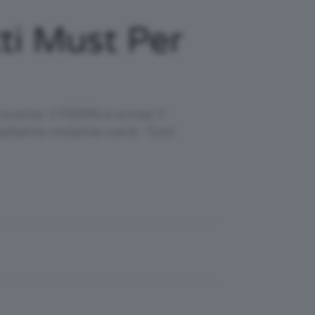
ti Must Per
outine: il PDRN è ormai il
Vediamo insieme cos’è. Tutti