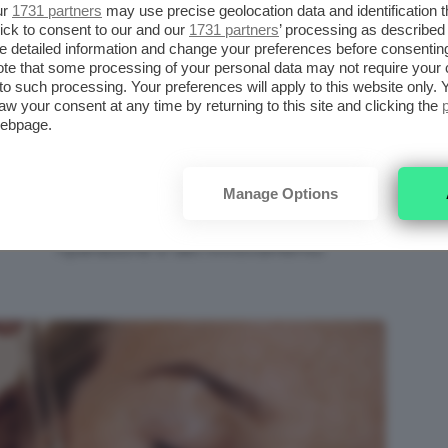
ur
1731 partners
may use precise geolocation data and identification 
ick to consent to our and our
1731 partners
’ processing as described 
Per essere più chiare il
PDRN
è
detailed information and change your preferences before consenting
VO
formato da frammenti di DNA
te that some processing of your personal data may not require your 
t to such processing. Your preferences will apply to this website only
purificati, che non sono altro che degli
aw your consent at any time by returning to this site and clicking the
webpage.
stimolanti naturali: nel momento in cui
entrano in contatto con la pelle
NA
mettono in moto una serie di
Manage Options
meccanismi che si occupano della
riparazione e del rinnovamento