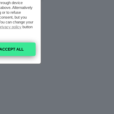
through device
above. Alternatively
 or to refuse
consent, but you
. You can change your
privacy policy
button
ACCEPT ALL