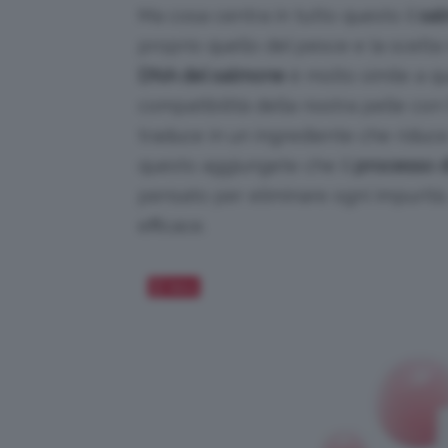
Ma cosa centra in tutto questo il
sa
proprio quello del pesce e la scelta
DNA del salmone
è molto simile a q
compatibilità della nostra pelle con l
traduce in un ingrediente che riduce
questo aggiungete che il
processo d
pensato per eliminare ogni impurità, 
efficace.
Salva