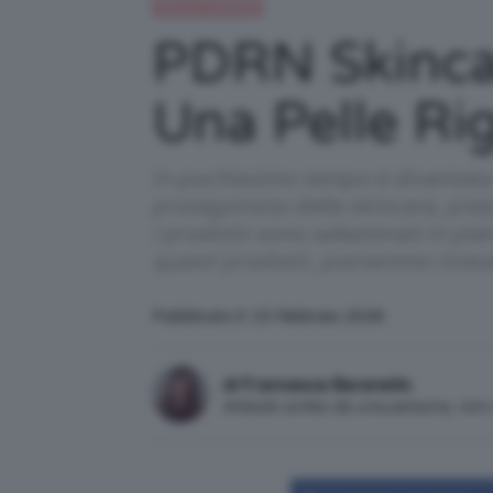
Beauty e bellezza
PDRN Skincar
Una Pelle Ri
In pochissimo tempo è diventato l
protagonista della skincare, prese
i prodotti sono selezionati in pi
questi prodotti, potremmo ricev
Pubblicato il: 15 Febbraio 2026
di Francesca Baranello
Articolo scritto da una persona, no