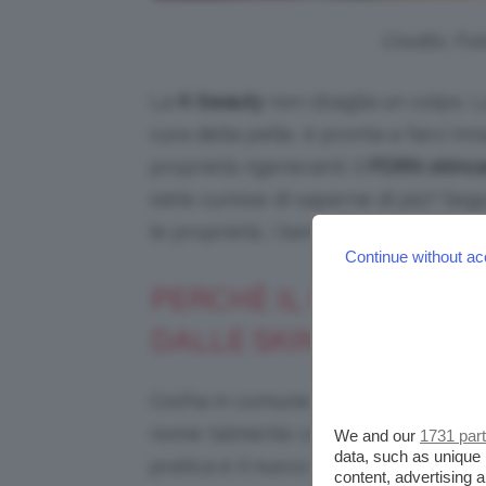
Credits: Fo
La
K-beauty
non sbaglia un colpo. La
cura della pelle, è pronta a farci i
proprietà rigeneranti: il
PDRN skinca
siete curiose di saperne di più? Segui
le proprietà, i benefici e i prodotti d
Continue without ac
PERCHÉ IL PDRN È L’
DALLE SKINCARE ADD
Cos’ha in comune la
skincare
con il
nome talmente complesso che per pr
We and our
1731 par
data, such as unique 
pratica è il nuovo ingrediente su cui
content, advertising