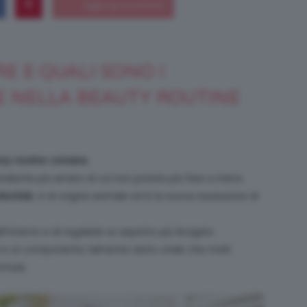
RE E QUALI SONO I
Bellezza
E NELLA BEAUTY ROUTINE
e
ty routine coreana
.
rediente più amato di cui non potete più fare a meno.
leotide
, è di origine animale ed è la nuova ossessione di
’interno e di regalarle un aspetto più levigato.
Makeup
o in un componente talmente tanto virale che molti
rmula.