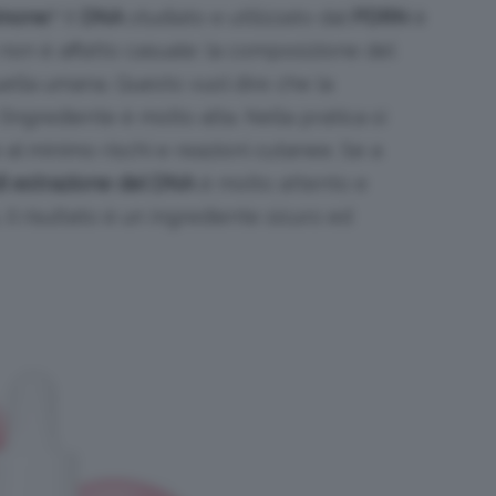
lmone
? Il
DNA
studiato e utilizzato dal
PDRN
è
 non è affatto casuale: la composizione del
uella umana. Questo vuol dire che la
’ingrediente è molto alta. Nella pratica si
 al minimo rischi e reazioni cutanee. Se a
i estrazione del DNA
è molto attento e
il risultato è un ingrediente sicuro ed