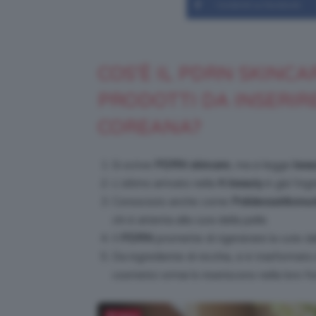
Condividi su Facebook
COS’È IL PDRN SKINCA
PRODOTTI DA INSERIR
COREANA?
Si scrive
PDRN skincare
, ma si legge
beau
L’ultimo arrivato nella
K-beauty
è già l’ing
Conosciuto anche come
Polideossiribonuc
chi è attenta alla cura della pelle.
Il
PDRN
promette di rigenerare la cute dall
Da ingrediente di nicchia, si è trasformat
cosmetici ormai lo inseriscono nella loro fo