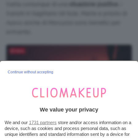
tratta comunque di una
situazione positiva
, i
transiti in Sagittario (di Sole, Marte e presto di
nuovo anche di Mercurio) sono benefici per
entrambi.
Salva
Continue without accepting
We value your privacy
We and our
1731 partners
store and/or access information on a
device, such as cookies and process personal data, such as
unique identifiers and standard information sent by a device for