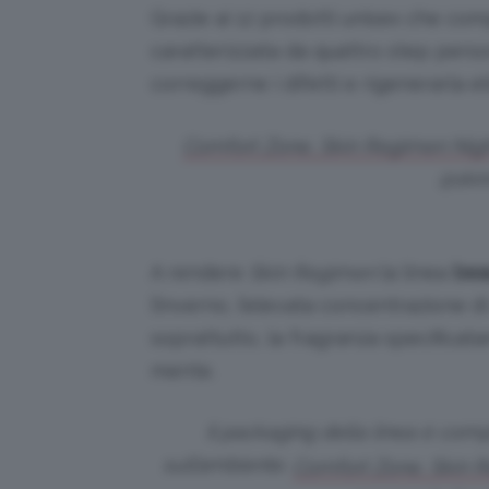
Grazie ai 12 prodotti unisex che co
caratterizzata da quattro step person
correggerne i difetti e rigenerarla e
Comfort Zone, Skin Regimen Nigh
@skin
A rendere
Skin Regimen
la linea
bea
l’inverno, l’elevata concentrazione di
soprattutto, la fragranza specificat
mente.
Il packaging della linea è com
sull’ambiente.
Comfort Zone, Skin R