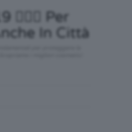
🙅🏻‍♀️ Per
Anche In Città
ondamentali per proteggere la
 Scopriamo i migliori cosmetici