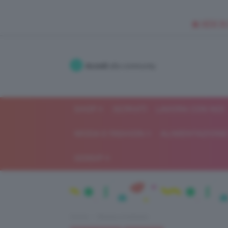
🥥 NEW IN
Accedi
alla community
SHOP
ISCRIVITI
LAVORA CON NOI
MODA E FASHION
ALIMENTAZIONE 
GOSSIP
Home
Beauty e bellezza