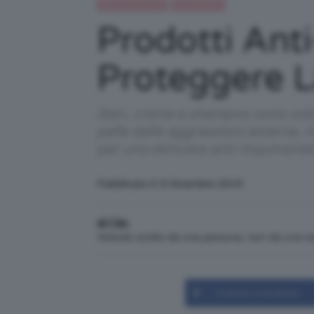
Beauty e bellezza
IN EVIDENZA
Prodotti Anti
Proteggere La
Sieri, creme e shampoo sono sol
pelle dalle aggressioni esterne, m
per una skincare anti-inquiname
Pubblicato il: 9 Dicembre 2019
di Clio
Articolo scritto da una persona, non da una 
Condividi su Facebook