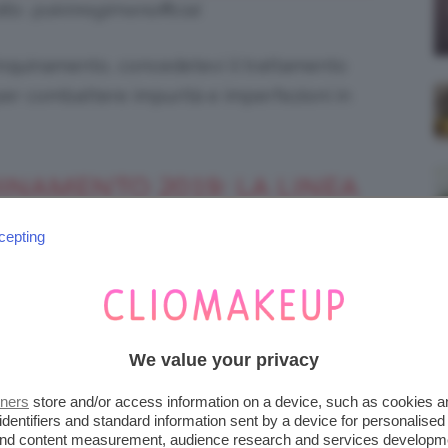
ts: @skinregimenofficial
l’inquinamento, concedetevi il trattamento
er combattere impurità e imperfezioni in
UINAMENTO 2019: LA LINEA
GO DALLA PALMA
cepting
lla linea Black Secret di Diego Dalla Palma –
come la
Crema Micropeeling Dermo
rificante
e la
T-Zone Peel-Off Glitter Mask –
We value your privacy
cchiamento provocato dall’inquinamento
tners
store and/or access information on a device, such as cookies 
identifiers and standard information sent by a device for personalised
 and content measurement, audience research and services developm