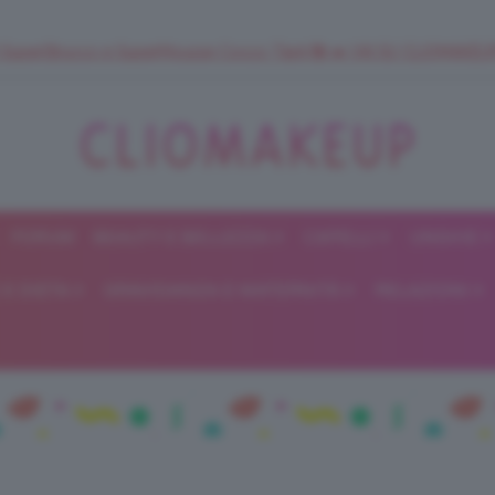
 SuperStrucco e SuperMousse Cocco Tiarè 🌺 ➡️ VAI SU CLIOMAK
FORUM
BEAUTY E BELLEZZA
CAPELLI
UNGHIE
ClioMakeUp
E DIETA
GRAVIDANZA E MATERNITÀ
RELAZIONI
Blog