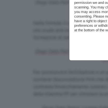
Diego Dalla Palma, Black Secret T-Z
permission we and o
scanning. You may cl
diego
you may access more 
consenting. Please no
have a right to objec
Nella formula, il carbone vegetale s
preferences or withdr
uno scudo anti-inquinamento e render
at the bottom of the 
formazione di radicali liberi.
Diego Dalla Palma, Black Secret Sie
fa
Per promuovere l’esfoliazione e un pr
contiene Gluconolattone PHA che dim
contrasta l’invecchiamento cutaneo. I
della Vitamina PP per stimolare la p
Diego Dalla Palma, Lozione Esfol