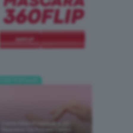
POST POPOLARI
Creme Mani Protettive ✨ 12
Riparatrici Da Provare Contro