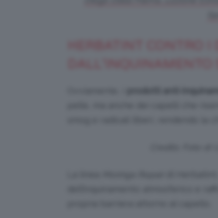
fa
HERBATINT CONTRO I
DALL’INQUINAMENTO 
Ovviamente, i
prodotti anti-inquin
pelle, ma anche dei capelli che ris
smog e radicali liberi, rendendo la c
Credits: Foto di
La linea
Moringa Repair
di Herbatint,
dell’inquinamento atmosferico e raff
propria barriera attorno al capello.