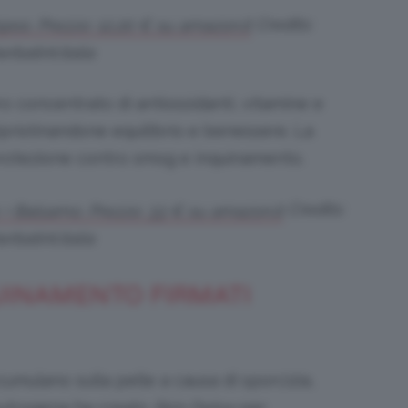
Credits:
poo. Prezzo: 12,20 € su
amazon.it
rbatint.italia
ero concentrato di antiossidanti, vitamine e
 ripristinandone equilibrio e benessere. La
 protezione contro smog e inquinamento.
Credits:
+ Balsamo. Prezzo: 33 € su
amazon.it
rbatint.italia
QUINAMENTO FIRMATI
umulano sulla pelle a causa di sporcizia,
eutrogena ha creato
Skin Detox
per