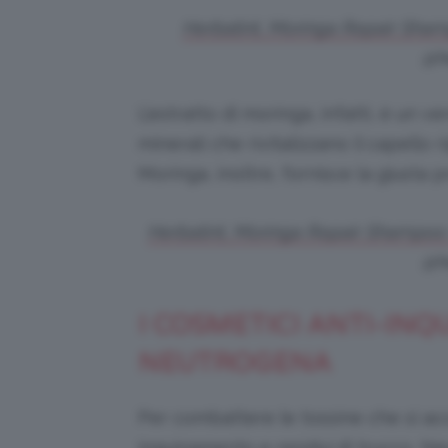
Herbatint, Moringa Repair Sham
@he
L’estratto di moringa, infatti, è un v
minerali che rivitalizzano il capello
Moringa, inoltre, fornisce la giusta
Herbatint, Moringa Repair Shampoo 
@he
I COSMETICI ANTI-IN
NEUTROGENA
Per combattere le tossine che si acc
inquinamento e residui di trucco, N