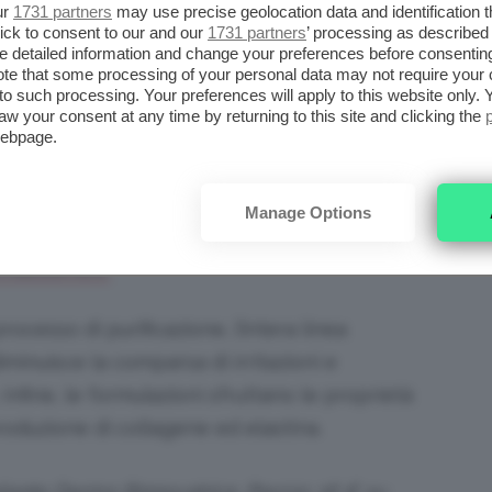
one Peel-Off Glitter Mask. Prezzo: 19,90 € su
ur
1731 partners
may use precise geolocation data and identification 
ick to consent to our and our
1731 partners
’ processing as described 
dallapalma.com
detailed information and change your preferences before consenting
te that some processing of your personal data may not require your 
t to such processing. Your preferences will apply to this website only
i unisce alla polvere di diamante per creare
aw your consent at any time by returning to this site and clicking the
e l’incarnato luminoso e inibire la
webpage.
Manage Options
ro Purificante Uniformante. Prezzo: 21,94 € su
rmacosmo.it
ocesso di purificazione, l’intera linea
inuisce la comparsa di irritazioni e
nfine, le formulazioni sfruttano le proprietà
roduzione di collagene ed elastina.
iante Dermo Rinnovatrice. Prezzo: 16 € su