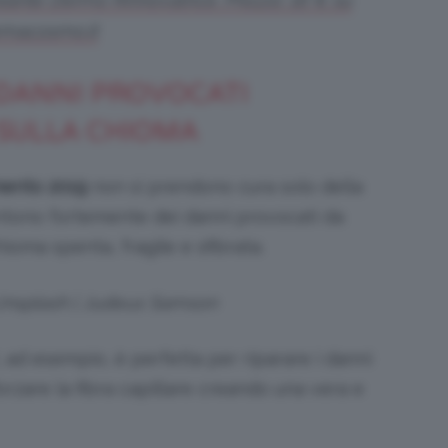
rmacosmo.it
 DANNI PROVOCATI
SULLA CHIOMA
amento 2019
non si prendono cura solo della
entono fortemente dei danni provocati da
hioma spenta, fragile e sfibrata.
 Unsplash | Judeus Samson
 ad esempio, è perfetta per riparare i danni
orzare la fibra capillare creando una vera e