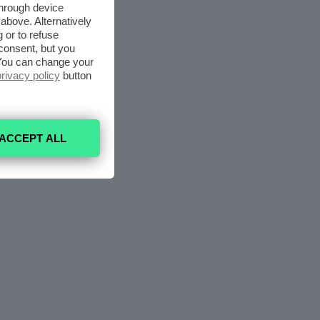
through device
above. Alternatively
 or to refuse
consent, but you
. You can change your
privacy policy
button
ACCEPT ALL