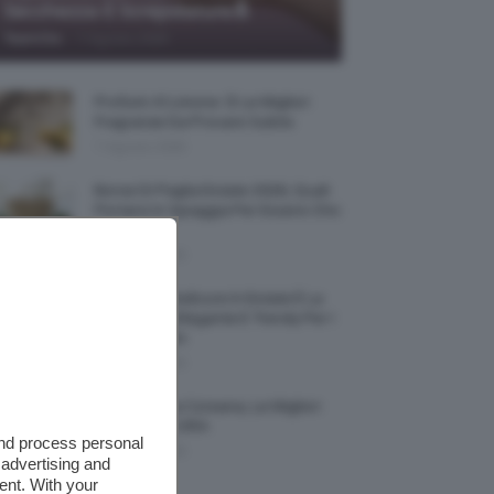
Secchezza E Screpolature🔝
-
TeamClio
7 Agosto 2026
Profumi Al Limone 🍋 Le Migliori
Fragranze Da Provare Subito
7 Agosto 2026
Borse Di Paglia Estate 2026, Quali
Portarsi In Spiaggia Per Essere Chic
E Comode
7 Agosto 2026
La French Pedicure In Estate È La
Nail Art Più Elegante E Trendy Per I
Nostri Piedini
7 Agosto 2026
Tinta Labbra Coreana, Le Migliori
Da Provare ORA
and process personal
7 Agosto 2026
 advertising and
ent. With your