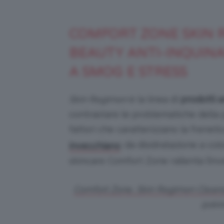
COMFORT ZONE SKIN R
BEAUTY ANTI-INQUIN
A SMOG E STRESS
Skin Regimen
è la linea di
prodotti 
contrastare le problematiche della p
fattori che caratterizzano la frenet
: da disidratazione a col
invecchiano
skincare Comfort Zone rallenta l’in
Comfort Zone, Skin Regimen Cleans
@skin