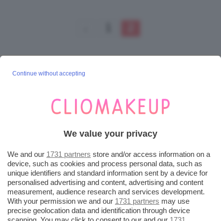
1
2
Continue without accepting
We value your privacy
We and our
1731 partners
store and/or access information on a
device, such as cookies and process personal data, such as
unique identifiers and standard information sent by a device for
personalised advertising and content, advertising and content
measurement, audience research and services development.
With your permission we and our
1731 partners
may use
precise geolocation data and identification through device
scanning. You may click to consent to our and our
1731