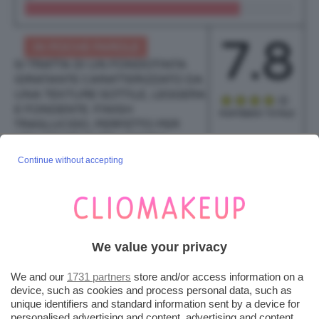
7.8
IN POCHE PAROLE
SI TRATTA DI UN FONDOTINTA
IDRATANTE CARATTERIZZATO DA
UNA TEXTURE SOTTILE, LEGGERA
E FONDENTE. FINISH
PUNTEGGIO TOTALE
TRASLUCIDO, PERFETTO PER
UTILIZZARE TUTTI I GIORNI.
Continue without accepting
We value your privacy
We and our
1731 partners
store and/or access information on a
device, such as cookies and process personal data, such as
unique identifiers and standard information sent by a device for
personalised advertising and content, advertising and content