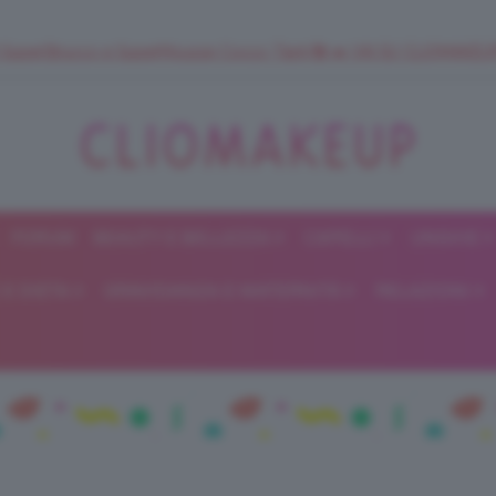
 SuperStrucco e SuperMousse Cocco Tiarè 🌺 ➡️ VAI SU CLIOMAK
FORUM
BEAUTY E BELLEZZA
CAPELLI
UNGHIE
ClioMakeUp
E DIETA
GRAVIDANZA E MATERNITÀ
RELAZIONI
Blog