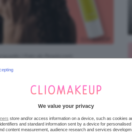
cquadio | Foto da Pexels.com
cepting
AMPOO, PER CAPELLI RICCI
TI E PROFUMATI
lto importante è la scelta dello shampoo. Un
We value your privacy
ccioli, rendendoli anche lucenti ed elastici, è
tners
store and/or access information on a device, such as cookies 
a Moisture
. Applicato sulla cute crea una
identifiers and standard information sent by a device for personalised
are il cuoio capelluto e ad eliminare le
 and content measurement, audience research and services developm