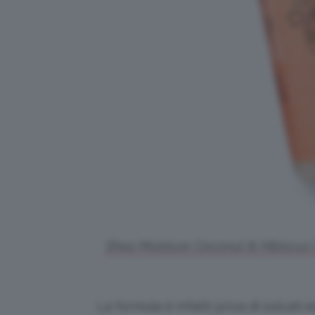
Shea Moisture Coconut & Hibiscus Cu
La formula è infatti priva di solvati 