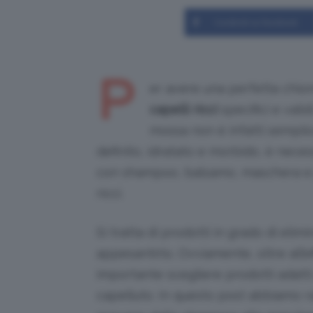
Condividi su Facebook
P
er avere una perfetta chio
capelli ricci
specifici e vali
mossa non è infatti semplic
definito, idratato e morbido, è nece
con shampoo, balsamo, maschera e pr
ricci.
Si tratta di prodotti in grado di elimi
appesantirlo. Ovviamente, oltre all’
importante scegliere prodotti adatti
capelluto. In questo post abbiamo 