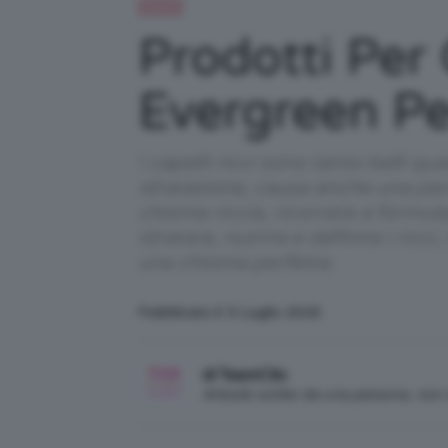
Capelli
Prodotti Per 
Evergreen Pe
I capelli ricci sono tanto belli q
idratazione, causa anche una per
chioma riccia, ricorrere a formu
idratare, nutrire e definire i ricc
una chioma perfetta.
Pubblicato il: 5 Luglio 2020
di TeamClio
Articolo scritto da una persona, no