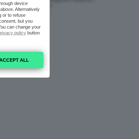
Nail Art Più Elegante E Trendy Per I
through device
Nostri Piedini
above. Alternatively
7 Agosto 2026
 or to refuse
consent, but you
. You can change your
privacy policy
button
ACCEPT ALL