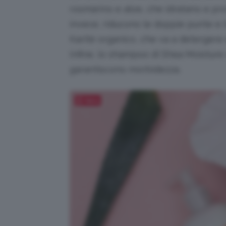
rosmarino e aloe, che idratano e proteg
invece, riducono le doppie punte e il 
Karité organico, che va a detergere e
Infine, lo shampoo di Shea Moisture
garantiscono morbidezza.
Salva