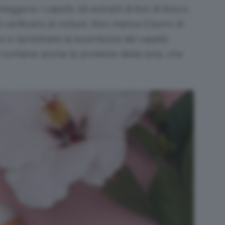
gono i capelli. Gli estratti di fiori di ibisco,
verificarsi di rotture. Non manca il burro di
 a ripristinare la lucentezza dei capelli.
 contiene anche le proteine della seta, che