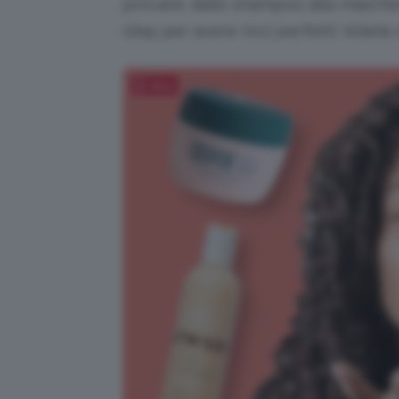
provare: dallo shampoo alla maschera f
step per avere ricci perfetti. Volete s
Salva