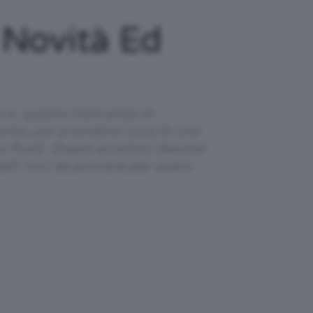
9 Novità Ed
spi e, questa mancanza di
nte, per prendersi cura di una
e fluidi. Questi prodotti devono
pelli ricci da provare per avere