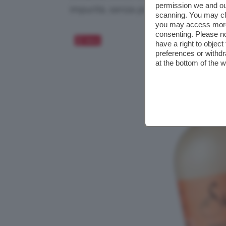
permission we and o
impurità, senza però seccare i capell
scanning. You may cl
you may access more 
consenting. Please no
Salva
have a right to objec
preferences or withdr
at the bottom of the 