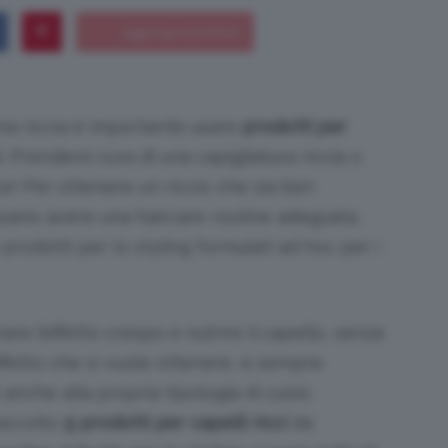
Bellezza
ma riccia è importante usare
prodotti per
di. Prendersi cura di una capigliatura riccia o
e! Per ottenere un riccio che sia ben
ssario avere una haircare routine adeguata,
e
odotti per lo styling formulati ad hoc per i
nare l’effetto crespo e nutrire il capello, senza
effetto che si vuole ottenere, è sempre
Makeup
 anche alla propria tipologia di cuoio
raccolto
9 prodotti per capelli ricci
da