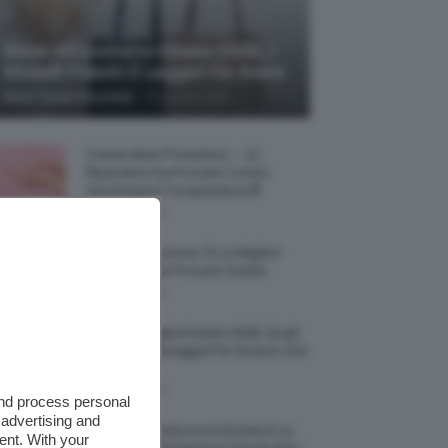
Borse All’uncinetto Estate 2026, I
Modelli Freschi E Leggeri Da Avere
-
Maria Teresa Moschillo
8 Agosto 2026
Creme Mani Protettive ✨ 12
Riparatrici Da Provare Contro
Secchezza E Screpolature🔝
7 Agosto 2026
Profumi Al Limone 🍋 Le Migliori
Fragranze Da Provare Subito
7 Agosto 2026
Borse Di Paglia Estate 2026, Quali
Portarsi In Spiaggia Per Essere Chic
E Comode
7 Agosto 2026
and process personal
 advertising and
La French Pedicure In Estate È La
ent. With your