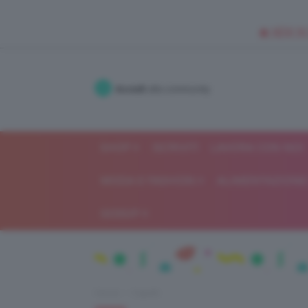
🥥 NEW IN
Accedi
alla community
SHOP
ISCRIVITI
LAVORA CON NOI
MODA E FASHION
ALIMENTAZIONE 
GOSSIP
Home
Capelli