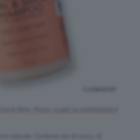
rl & Shine. Prezzo: 12,45€ su lookfantastic.it
ed è naturale. Contiene olio di cocco, di