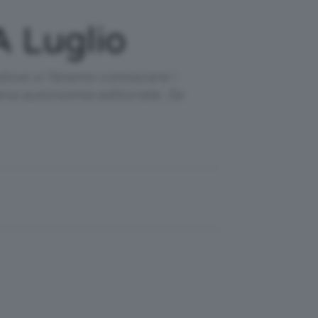
A Luglio
dove vi faremo conoscere i
iena autonomia editoriale. Se