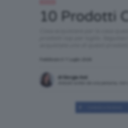
Lifestyle
10 Prodotti 
Cosa acquistare per la casa que
prodotti top per luglio. Seguiteci
acquistate uno di questi prodot
Pubblicato il: 7 Luglio 2026
di Giorgia Asti
Articolo scritto da una persona, no
Condividi su Facebook