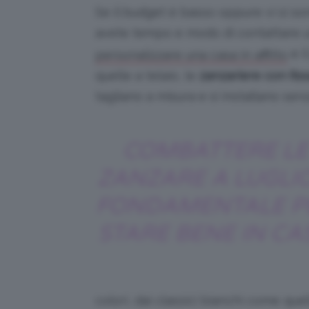
Se il budget è basso oppure vi si s
avete tempo e modo di contattare u
e i
personalizzare una casa in affitto
quelle a telaio, le
zanzariere con fi
tagliano a misura e si installano sen
COMBATTERE LE
ZANZARE A LUGLIO
FONDAMENTALE P
STARE BENE IN CA
colori, dai classici bianchi come quell