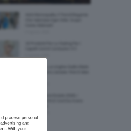
Abiti Monospalla, Il Trend Elegante
Che Valorizza Ogni Stile: Scopri
Come Abbinarli
6 Agosto 2026
15 Prodotti Per Lo Styling Per I
Capelli Corti E Cortissimi 💇🏻‍♀️
6 Agosto 2026
Honey Nails, Le Unghie Giallo Miele
Che Dominano L’estate: Foto E Idee
Nail Art
6 Agosto 2026
Vestiti Lingerie Estate 2026, I
Modelli Freschi E Cool Da Avere
Nell’armadio
6 Agosto 2026
and process personal
 advertising and
ent. With your