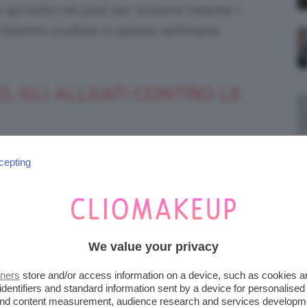
qui sotto nel post per scoprire insieme i
 faranno svoltare in queste settimane.
, GLI ALLEATI CONTRO LE
anzare
, veramente indispensabili per viversi
cepting
o del grande caldo.
esti sono alleati imprescindibili per non
n pianura lo sapete molto bene! Questi
We value your privacy
 nottate di tutta la famiglia, ecco quindi che
tners
store and/or access information on a device, such as cookies 
he
soluzione contro le zanzare in casa
ad hoc.
identifiers and standard information sent by a device for personalised
 and content measurement, audience research and services developm