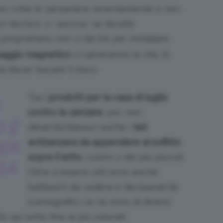
ono rotte le zanzariere recentemente e non
n tecnico, o -ancora- se dovete
l proprietario non vi dà l’ok per installare
ssaggio magnetico
vi salveranno la vita. Si
za dover bucare il muro.
Tra i
prodotti per la casa di luglio
contro le zanzare
, poi, non
 È
dimentichiamoci anche i
teli
antizanzara da appendere al soffitto
ER
sopra il letto
, vostro o dei più piccoli.
SA
Oltre a essere utili sono anche
bellissimi da vedere e decisamente
scenografici: ce ne sono di diversi
o qui sotto fino ai più colorati.