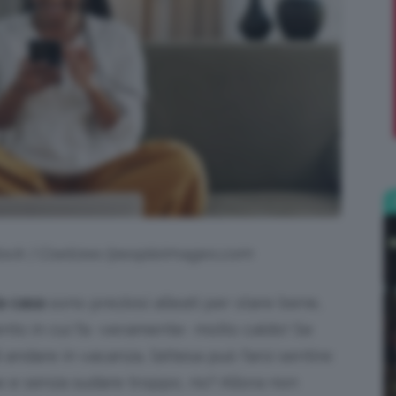
;)
Stock | Coetzee/peopleimages.com
a casa
sono preziosi alleati per stare bene,
ento in cui fa -veramente- molto caldo! Se
andare in vacanza, l’attesa può farsi sentire:
ax e senza sudare troppo, no? Allora non