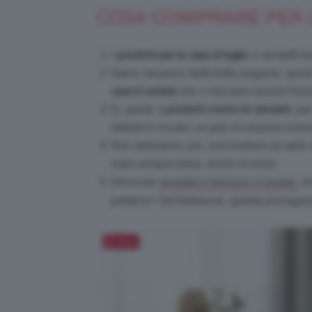
COSA COMPRARE PER L
I
prodotti per la casa di luglio
ci semplifich
Siamo nel pieno della bella stagione, quindi
casa in estate
che ci facciano sentire fre
Sì, quindi, a
prodotti contro le zanzare
, pe
Abbiamo trovato un paio di soluzioni intere
Non dobbiamo, poi, soccombere al caldo e 
stare sempre bene, anche di notte.
Serve per
ma
arredare il terrazzo in estate,
parliamo? Del barbecue, grande protagonist
Salva