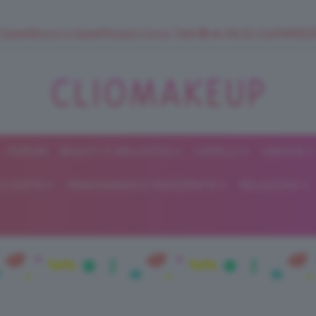
 SuperStrucco e SuperMousse Cocco Tiarè 🌺 ➡️ VAI SU CLIOMAK
FORUM
BEAUTY E BELLEZZA
CAPELLI
UNGHIE
ClioMakeUp
E DIETA
GRAVIDANZA E MATERNITÀ
RELAZIONI
Blog