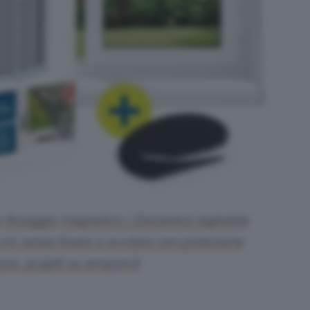
 fissaggio magnetico | Zanzariera tagliabile
 cm senza forare o avvitare con protezione
ezzo: 31,99€ su amazon.it