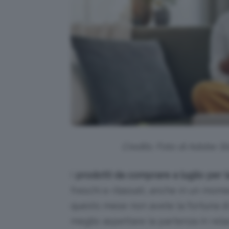
Credits: Foto di Adobe 
I
prodotti da comprare a luglio per l
freschi e rilassati, anche in un mom
questo mese non avete la fortuna di 
meglio aspettare la partenza in rel