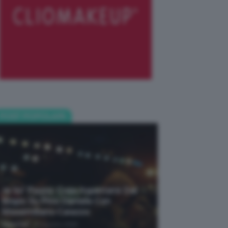
POST POPOLARI
Je So’ Pazzo: Cosa Aspettarsi Dal
Biopic Su Pino Daniele Con
Massimiliano Caiazzo
-
TeamClio
6 Agosto 2026