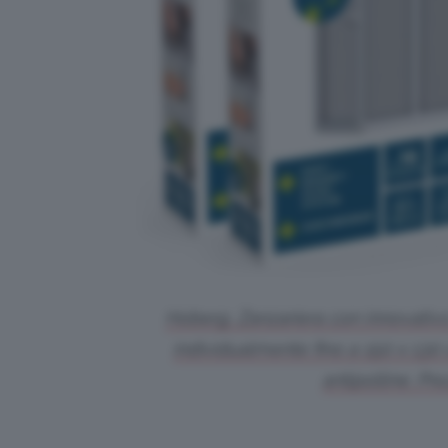
Hoberg, Zanzariera con innovativo
individualmente fino a 150 x 130
antipolline. Pr