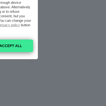
through device
above. Alternatively
 or to refuse
consent, but you
. You can change your
privacy policy
button
ACCEPT ALL