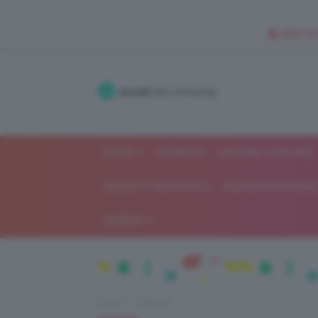
🥥 NEW IN
Accedi
alla community
SHOP
ISCRIVITI
LAVORA CON NOI
MODA E FASHION
ALIMENTAZIONE 
GOSSIP
Home
Lifestyle