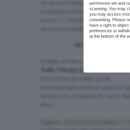
Ho da poco acquistato, invece, il
Nu
permission we and o
scanning. You may cl
consistenza diversa rispetto al pr
you may access more 
buono!;-) ), risultando simile ad una
consenting. Please no
have a right to objec
se riuscirà a soddisfare le mie aspet
preferences or withdr
at the bottom of the 
Skin&Co Roma Truffle 
Quando poi devo truccarmi, come b
Truffle Therapy Serum
: non lo appli
serve prima del make up! 😉
Avevo provato anche la versione agl
tartufo, che continua a far parte de
anno.
Ragazze, nella prossima pagina vi mo