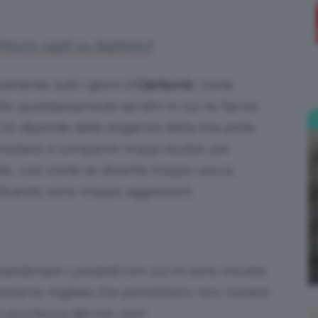
;)
 Prezzo: 149€ su Sephora.it
amente tutti i giorni il
Clarisonic
; come
tto
quotidianamente
ad altri in cui ne faccio
o ciò dipende dalle esigenze della mia pelle,
iniziano a comparire troppi
brufoli
, per
ndo, così come se diventa troppo
secca
,
licando sono troppo aggressivi).
bbandonare i
prodotti
con cui mi sono trovata
estarne migliaia che potrebbero non rivelare
a secchezza
del mio viso!