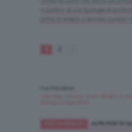
contorno occhi che hanno accompagna
vi parlerò di una tipologia di prodott
prima di andare a dormire…curiose? 
1
2
Post Precedente
Lady Gaga, com’era e com’è: dall’abito di car
all’eleganza degli Oscar!
POST CORRELATI
ALTRI POST DI 