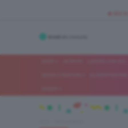
🥥 NEW IN
Accedi
alla community
SHOP
ISCRIVITI
LAVORA CON NOI
MODA E FASHION
ALIMENTAZIONE 
GOSSIP
Home
Beauty e bellezza