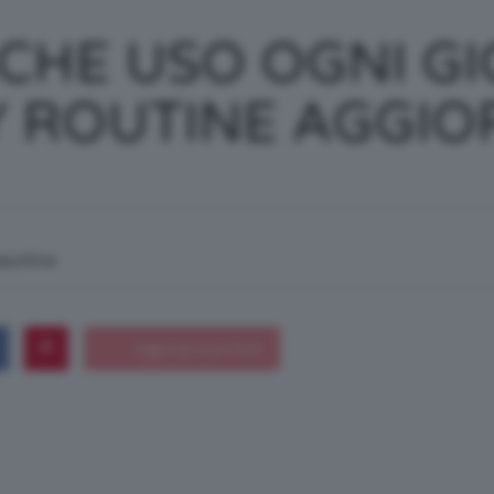
/
 CHE USO OGNI G
Y ROUTINE AGGIO
Tutto
macchina
su
Trucco,