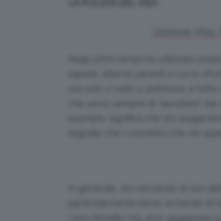
LA PULIZIA DEL VISO
Clarisonic Mia2.
Negli ultimi tempi ho utilizzato pratic
sapete, alterno periodi in cui lo sfru
uso solo
2 volte a settimana
, e tutt
che cerco sempre di “ascoltare” (se 
esempio, significa che sto esagera
segnale che i cosmetici che sto app
In generale, sto cercando di non a
particolarmente bene, evitando di t
i loro benefici ma, anzi,
peggiorare l