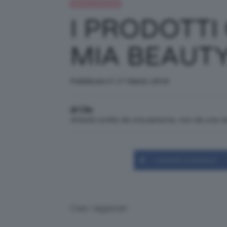
Beauty e bellezza
I PRODOTTI
MIA BEAUT
Pubblicato il: 17 Marzo 2016
di Clio
Articolo scritto da una persona, non da una 
Condividi su Facebook
Ciao ragazze!