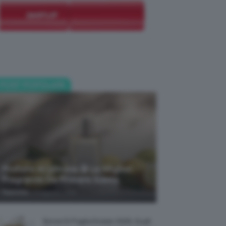
POST POPOLARI
Profumi Al Limone 🍋 Le Migliori
Fragranze Da Provare Subito
-
TeamClio
7 Agosto 2026
Borse Di Paglia Estate 2026, Quali