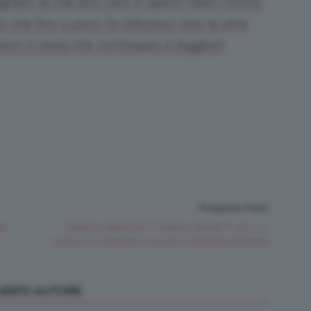
to la mia skin care in questi mesi! Inoltre,
o che fino a poco fa utilizzavo solo la sera
Non vi resta che continuare a leggere!
Prossimo Post
ne
Beauty addicted o beauty tester? I pro e i
contro di comprare trucchi in edizione limitata
QUESTO AUTORE