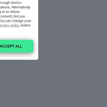
through device
above. Alternatively
 or to refuse
consent, but you
. You can change your
privacy policy
button
ACCEPT ALL