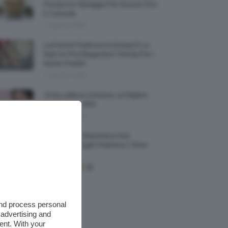
Portarsi In Spiaggia Per Essere Chic
E Comode
7 Agosto 2026
La French Pedicure In Estate È La
Nail Art Più Elegante E Trendy Per I
Nostri Piedini
7 Agosto 2026
Tinta Labbra Coreana, Le Migliori
Da Provare ORA
7 Agosto 2026
Recensione Maschera Viso
Sephora Idrogel Vitamina C Glow
Mask
and process personal
 advertising and
ent. With your