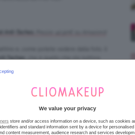
t Anti-Taches.
Prezzo: 42,90€ su Amazon.it
attino e, come potete vedere dalla foto, il
nti-Taches
, che è quello che sto tutt’ora
cepting
 nell’elenco dei
prodotti di cui non posso più
e anti macchie che, da quando ho cominciato
ante, ha fatto sparire almeno il
50-60% di
We value your privacy
e Sérum.
Prezzo: 30€ circa
tners
store and/or access information on a device, such as cookies 
identifiers and standard information sent by a device for personalised
 and content measurement, audience research and services developm