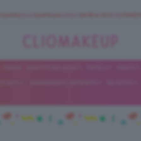
 SuperStrucco e SuperMousse Cocco Tiarè 🌺 ➡️ VAI SU CLIOMAK
FORUM
BEAUTY E BELLEZZA
CAPELLI
UNGHIE
ClioMakeUp
E DIETA
GRAVIDANZA E MATERNITÀ
RELAZIONI
Blog