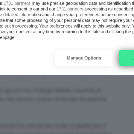
xe Splendieuse Sérum
, che ha una
ur
1731 partners
may use precise geolocation data and identification 
ick to consent to our and our
1731 partners
’ processing as described 
ecedente (ed anche un profumo molto
detailed information and change your preferences before consenting
crema
: devo ancora testarlo per cui vedremo
te that some processing of your personal data may not require your 
t to such processing. Your preferences will apply to this website only
tative!
aw your consent at any time by returning to this site and clicking the
webpage.
Therapy Serum.
Prezzo: 70$ circa
Manage Options
ase mi piace stendere lo
Skin&Co Roma
co, dunque, tutti i giorni, ma solo quando
i agrumi ma rimango fedele a questa al
lla mia
beauty routine
ormai già da qualche
strerò le creme per il viso e quelle per il