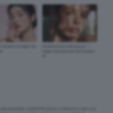
 coreana, le migliori da
Fondotinta per pelle grassa ✨ i
RA
migliori da avere per non lucidarsi
🔝
lla tua beauty routine!!! Mi ispirano moltissimo il siero e la