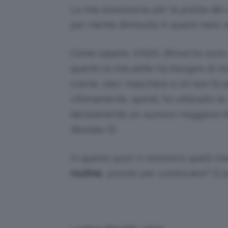
La mia ossessione per la pulizia del 
per niente diminuita in questi mesi, 
Come sapete, infatti, d’inverno sono
quanto la mia pelle ha bisogno di m
creme, sieri, maschere e oli non fa 
Ultimamente, quindi, ho utilizzato (e 
decisamente un
numero maggiore
d
d’estate 🙂
In questo post vi mostrerò quelli ch
routine
… pronte per cominciare? Si p