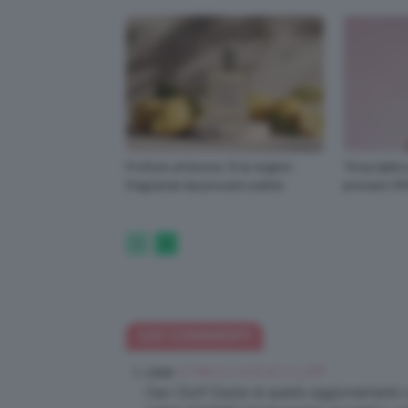
Profumi al limone 🍋 le migliori
Tinta labbra
fragranze da provare subito
provare O
133 COMMENTI
17 Marzo 2016 at 7:13 AM
Lizzie
Ciao Clio!!! Grazie di questo aggiornamento su