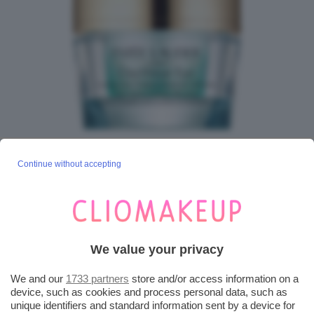
Continue without accepting
ESTÉE LAUDER, DayWear Eye. Prezzo in offerta:
43,50€ su
sephora.it
We value your privacy
Inoltre, regala un immediato effetto freschezza,
dona luminosità allo sguardo e morbidezza alla
We and our
1733 partners
store and/or access information on a
device, such as cookies and process personal data, such as
zona perioculare. É ottima da usare durante il
unique identifiers and standard information sent by a device for