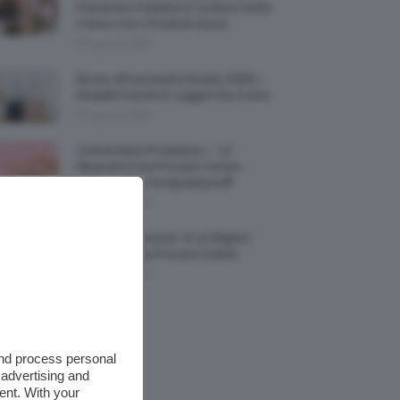
Prevenire Irritazioni E Sudore Sotto
Il Seno Con I Prodotti Giusti
8 Agosto 2026
Borse All’uncinetto Estate 2026, I
Modelli Freschi E Leggeri Da Avere
8 Agosto 2026
Creme Mani Protettive ✨ 12
Riparatrici Da Provare Contro
Secchezza E Screpolature🔝
7 Agosto 2026
Profumi Al Limone 🍋 Le Migliori
Fragranze Da Provare Subito
7 Agosto 2026
and process personal
 advertising and
ent. With your