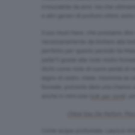
irrinuciabile da anni, ma che ulti
e altri generi di profumi ottimi, esti
Il suo must-have, che possiamo dire 
necessariamente da limitare alla bel
perfetto per questo periodo (la Mais
pelle”!) grazie alle note molto florea
litchi; come note di cuore petali di 
legno di cedro, miele. Insomma se c
floreale, potreste dare una chance a
anche in mini-size (
), p
21€ per 10ml
Chloé Eau De Parfum. Prezz
Come acque profumate, Laura è rima