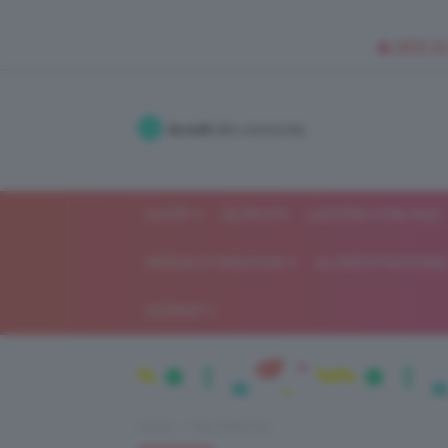
🥥 NEW IN
Accedi
alla community
SHOP
ISCRIVITI
LAVORA CON NOI
MODA E FASHION
ALIMENTAZIONE 
GOSSIP
Home
Top TeamClio