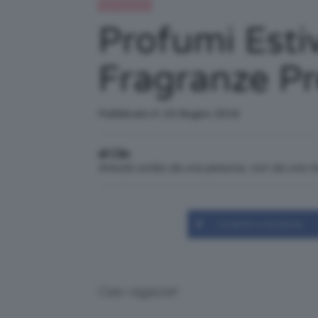
Top TeamClio
Profumi Estivi
Fragranze Pre
Pubblicato il: 19 Giugno 2016
di Clio
Articolo scritto da una persona, non da una 
Condividi su Facebook
Ciao ragazze!