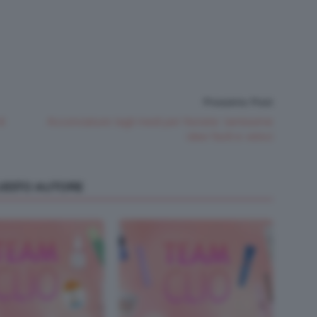
Prossimo Post
di
Acconciature tagli medi per l’estate: tantissime
idee facili e veloci
QUESTO AUTORE