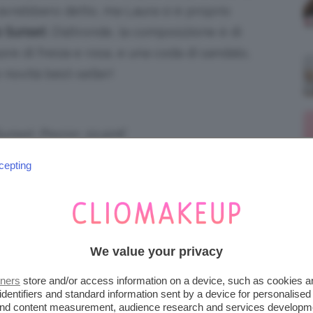
 avrebbero detto, ma Laura si è proprio
s Sunset
. D’altronde, la composizione è di
ore di fresia e rosa, e una coda di sandalo,
 novità best-seller!
unset. Prezzo: 33,90€
cepting
tanti anni, il profumo
Fiore dell’Onda di
 che parrebbe essere un
dupe
del Rem di
lla sua categoria.
We value your privacy
’Onda. Prezzo: 19,90€ su Amazon.it
tners
store and/or access information on a device, such as cookies 
umo sulla pelle, una bella indicazione
identifiers and standard information sent by a device for personalised
 and content measurement, audience research and services developm