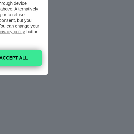
through device
above. Alternatively
 or to refuse
consent, but you
. You can change your
privacy policy
button
ACCEPT ALL