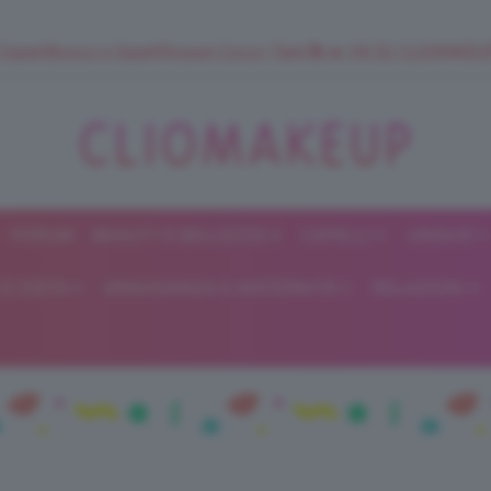
 SuperStrucco e SuperMousse Cocco Tiarè 🌺 ➡️ VAI SU CLIOMAK
FORUM
BEAUTY E BELLEZZA
CAPELLI
UNGHIE
ClioMakeUp
E DIETA
GRAVIDANZA E MATERNITÀ
RELAZIONI
Blog