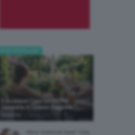
POST POPOLARI
5 Accessori Casa Estate Per
Decorarla In Questa Stagione
-
Giorgia Asti
8 Agosto 2026
Allerta “Underboob Sweat”: Come