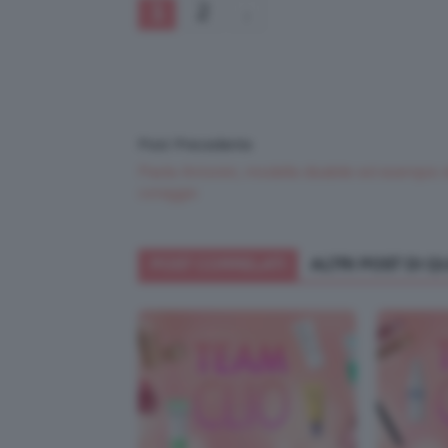
1
2
Post Precedente
Paola Antonini, modella disabile ed esempio 
coraggio
POST CORRELATI
ALTRI POST DI 