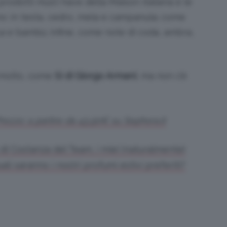
prodotti must-have della Maison italiana e le
o: in testa, cedro, mela e campanula; come
ca e bambù; infine, come note di coda, ambra,
o molto, come
Sì di Giorgo Armani
, ma non c’è
ezzo: a partire da 43,90€ su Sephora.it
 di Costanza del Team, i miei (naturalmente)
li saranno i nostri profumi estivi preferiti?