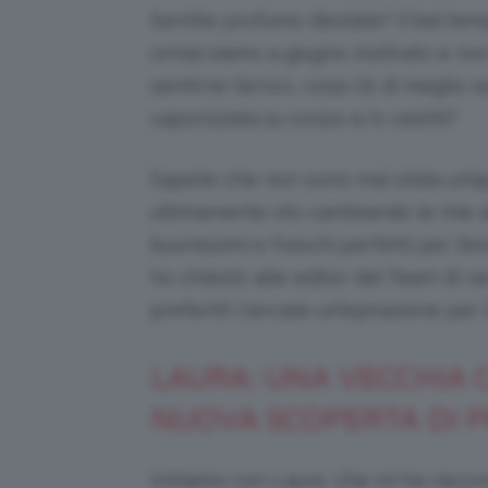
Sentite profumo d’estate? Il bel temp
ormai siamo a giugno inoltrato e non
sentirne l’arrivo, cosa c’è di meglio
vaporizzata su corpo e/o vestiti?
Sapete che non sono mai stata un’ap
ultimamente sto cambiando le mie ab
buonissimi e freschi perfetti per l’e
ho chiesto alle editor del Team di ra
preferiti! Cercate un’ispirazione pe
LAURA: UNA VECCHIA 
NUOVA SCOPERTA DI 
Iniziamo con Laura, che mi ha racc