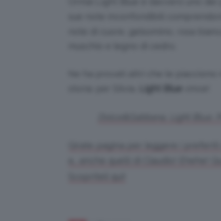
Ormai Light Blue è davvero uno dei 
sue note inconfondibili comprendon
note di cuore, gelsomino, rosa bian
muschio e legno di cedro.
Ne ha provati altri che le piaccion
storia: per Silvia,
Light Blue
vince!
Dolce&Gabbana, Light Blue. Pr
Girate pagina per leggere i preferiti
e… anche quelli di Claudio! Ehehe! Qua
Scopriteli qui!