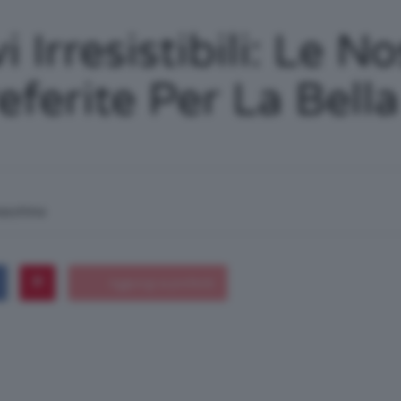
/
 Irresistibili: Le No
ferite Per La Bella
Tutto
macchina
su
Trucco,