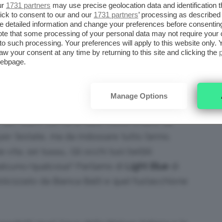
 al The Bianco
, sempre di L’Erbolario. Laura lo
ur
1731 partners
may use precise geolocation data and identification 
ick to consent to our and our
1731 partners
’ processing as described 
bile”!
detailed information and change your preferences before consenting
te that some processing of your personal data may not require your 
t to such processing. Your preferences will apply to this website only
he Bianco. Prezzo: 14,50€ su Amazon.it
aw your consent at any time by returning to this site and clicking the
webpage.
HE SA D’ESTATE TUTTO
Manage Options
” del Team! Lei ha le idee molto chiare: da
er l’estate, ma da indossare tutto l’anno.
vita, sei tuuuu… Gli occhi tuoi belliiii
ualcuno/qualcosa? Parliamo di
Light Blue
di
licizzato da Bianca Balti e quel fustacchione