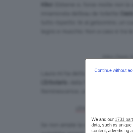
Kiko
! Ebbene sì, forse molte non lo
innamorata dell’eau de toilette
Oasi
tutto rispetto: tè al gelsomino, un cu
legno e muschio. Non a caso è tra le
Kiko Oasis S
Continue without ac
Laura mi ha detto di aver usato, per 
L’Erbolario
, dalla fragranza marina
Reminescence, uno dei più famosi de
L’Erbolario, Fiore dell
We and our
1731 par
Se non amate la sensazione del prof
data, such as unique 
content, advertising