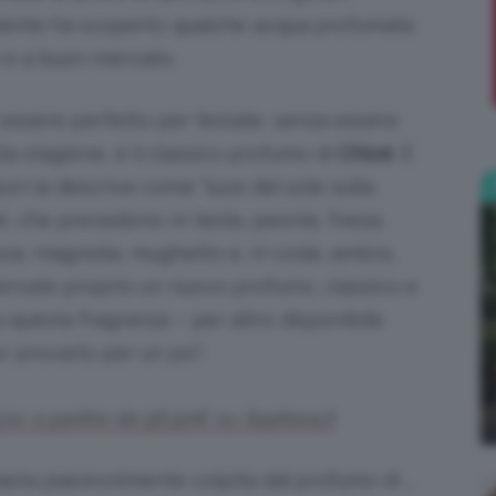
mamente ha scoperto qualche acqua profumata
;)
vi e a buon mercato.
essere perfetto per l’estate, senza essere
la stagione, è il classico profumo di
Chloé
. È
on la descrive come “luce del sole sulla
li, che prevedono: in testa, peonia, fresia,
rosa, magnolia, mughetto e, in coda, ambra,
ercate proprio un nuovo profumo, classico e
 questa fragranza – per altro disponibile
er provarlo per un po’!
o: a partire da 56,50€ su Sephora.it
sta piacevolmente colpita dal profumo di …