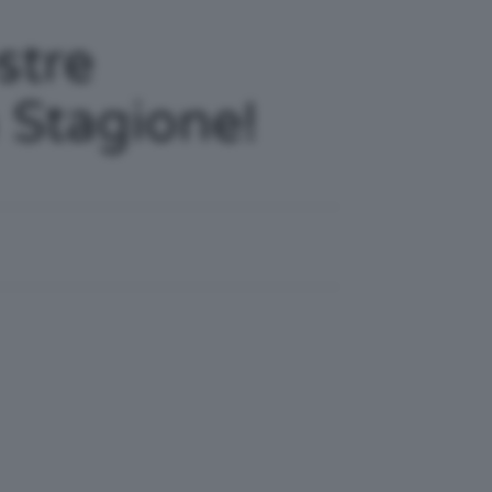
stre
 Stagione!