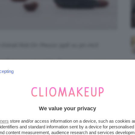
é
Extrait Roll On. Prezzo: 59€ su 50-ml.it
profumo gourmand in olio
sprigiona, come
, tutto il dolce potere di una
colazione
cepting
 Quando viene steso sulla pelle grazie al roll-
n stucchevole, grazie alle note di caffè,
We value your privacy
 AL MUSCHIO DI ALYSSA
tners
store and/or access information on a device, such as cookies 
identifiers and standard information sent by a device for personalised
 and content measurement, audience research and services developm