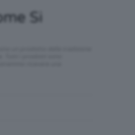
ome Si
 sono un prodotto della tradizione
. Tutti i prodotti sono
 potremmo ricevere una