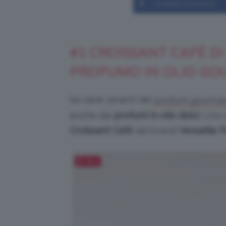
Condividi su Facebook
#1 CROISSANT CAFÉ DI 
PROFUMO IN OLIO G
Se siete amanti dei
profumi gourma
anche dai
profumi in olio dolci
. Uno 
Croissant Café
del brand
Versatile P
Salva