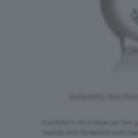
Alyssa Ashley, Musk Parfum
Il profumo in olio è ideale per fare
l
muschio sono fantastiche come base p