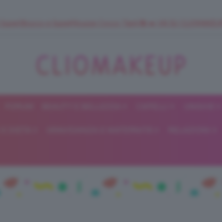
 SuperStrucco e SuperMousse Cocco Tiarè 🌺 ➡️ VAI SU CLIOMAK
FORUM
BEAUTY E BELLEZZA
CAPELLI
UNGHIE
ClioMakeUp
E DIETA
GRAVIDANZA E MATERNITÀ
RELAZIONI
Blog