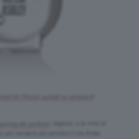
ed Oil. Prezzo: 24,63€ su amazon.it
, ragazze, e le note di
ayering dei profumi
er rendere più ipnotico il mix finale.