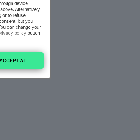
through device
above. Alternatively
 or to refuse
consent, but you
. You can change your
privacy policy
button
ACCEPT ALL