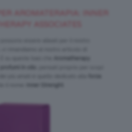
PER AROMATERAPIA: INNER
HERAPY ASSOCIATES
 possono essere alleati per il nostro
 vi rimandiamo al nostro articolo di
. È su queste basi che
Aromatherapy
profumi in olio
, pensati proprio per scopi
dei più amati è quello dedicato alla
forza
te il nome:
Inner Strenght
.