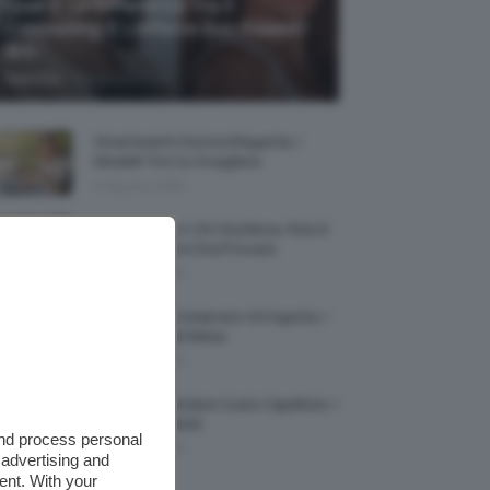
Qual È La Differenza Tra Il
Contouring E L’effetto Sun Kissed?
🌞✨
-
TeamClio
5 Agosto 2026
Smartwatch Donna Elegante, I
Modelli Tra Cui Scegliere
5 Agosto 2026
Smalto Lilla: A Chi Sta Bene, Foto E
Idee Di Nail Art Da Provare
5 Agosto 2026
Profumi Da Comprare Ad Agosto, I
Più Buoni Del Mese
5 Agosto 2026
Protezione Solare Cuoio Capelluto: I
Migliori Prodotti
and process personal
5 Agosto 2026
 advertising and
ent. With your