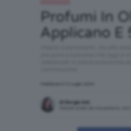
Beauty e bellezza
Profumi In O
Applicano E 
Intensi e persistenti, ma allo ste
più pura e lussuosa che oggi è to
selezionati in piena autonomia e
commissione.
Pubblicato il: 5 Luglio 2024
di Giorgia Asti
Articolo scritto da una persona, no