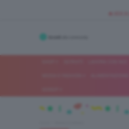
🥥 NEW IN
Accedi
alla community
SHOP
ISCRIVITI
LAVORA CON NOI
MODA E FASHION
ALIMENTAZIONE 
GOSSIP
Home
Beauty e bellezza