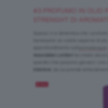
#3 PROFUMO IN OLIO 
STRENGHT DI AROMAT
Spesso ci si dimentica che i profumi
benessere: se volete saperne di più,
approfondimento sull’
aromaterapia
Associates London
ha creato alcuni
specifici che possono giovarci. Uno 
interiore
, da cui prende letteralmen
Salva