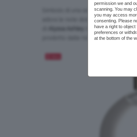
permission we and o
scanning. You may cl
Simbolo di una sensualità candida, i
you may access more 
adora le note dolci e femminili più c
consenting. Please no
have a right to objec
di
Alyssa Ashley
interpreta questa f
preferences or withdr
prodotto dalle note squisitamente v
at the bottom of the 
Salva