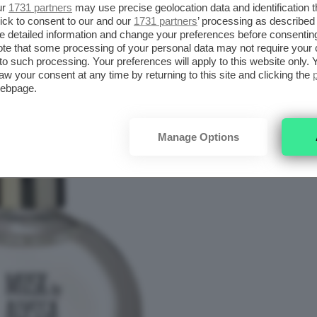
ur
1731 partners
may use precise geolocation data and identification 
ick to consent to our and our
1731 partners
’ processing as described 
l
muschio
è uno dei profumi più amati da chi
detailed information and change your preferences before consenting
alde e profonde. Il
profumo in olio al muschio
te that some processing of your personal data may not require your 
t to such processing. Your preferences will apply to this website only
ragranza in maniera letterale, creando un
aw your consent at any time by returning to this site and clicking the
intage.
webpage.
Manage Options