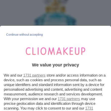
Continue without accepting
We value your privacy
We and our
1731 partners
store and/or access information on a
device, such as cookies and process personal data, such as
unique identifiers and standard information sent by a device for
Roberto Cavalli, Paradiso Azzurro Eau de
personalised advertising and content, advertising and content
Parfum. Prezzo:
45
,
45
€ su amazon.it
measurement, audience research and services development.
With your permission we and our
1731 partners
may use
precise geolocation data and identification through device
*Fino al 31/12/2022 spendendo più di 49€ sul
scanning. You may click to consent to our and our
1731