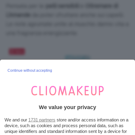
Pensata per le
pelli sensibili
è
Oltremare di
L’Amande
da poter sfruttare anche sui capelli.
Le note agrumate unite al muschio danno vita a
una fragranza energizzante.
Salva
Continue without accepting
We value your privacy
We and our
1731 partners
store and/or access information on a
device, such as cookies and process personal data, such as
unique identifiers and standard information sent by a device for